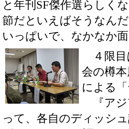
と年刊SF傑作選らしく
節だといえばそうなんだ
いっぱいで、なかなか面
４限目
会の樽本
による「
『アジ
って、各自のディッシュ