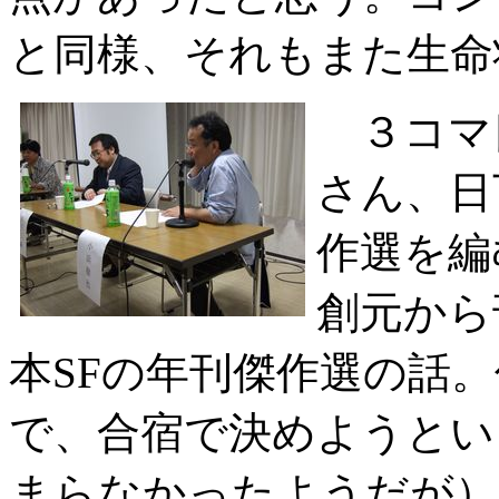
と同様、それもまた生命
３コマ
さん、日
作選を編
創元から
本SFの年刊傑作選の話
で、合宿で決めようとい
まらなかったようだが）