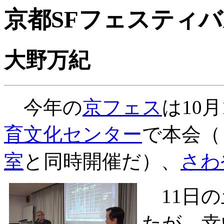
京都SFフェスティ
大野万紀
今年の
京フェス
は10
育文化センター
で本会（
室
と同時開催だ）、
さわ
11日の
たが、幸