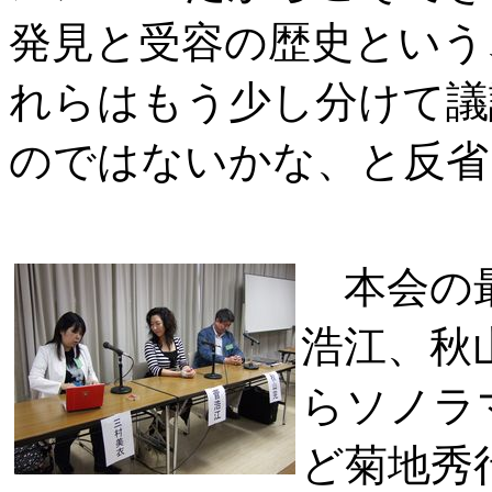
発見と受容の歴史という
れらはもう少し分けて議
のではないかな、と反省
本会の最
浩江、秋
らソノラ
ど菊地秀