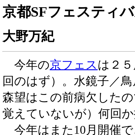
京都SFフェスティ
大野万紀
今年の
京フェス
は２５
回のはず）。水鏡子／鳥
森望はこの前病欠したの
覚えていないが）何回か
今年はまた10月開催で、