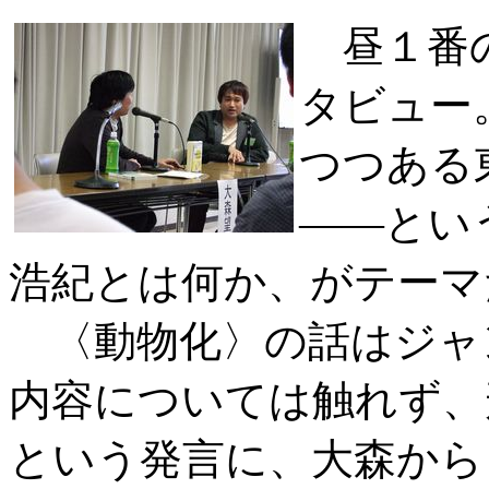
昼１番の
タビュー
つつある
――とい
浩紀とは何か、がテーマ
〈動物化〉の話はジャ
内容については触れず、
という発言に、大森から