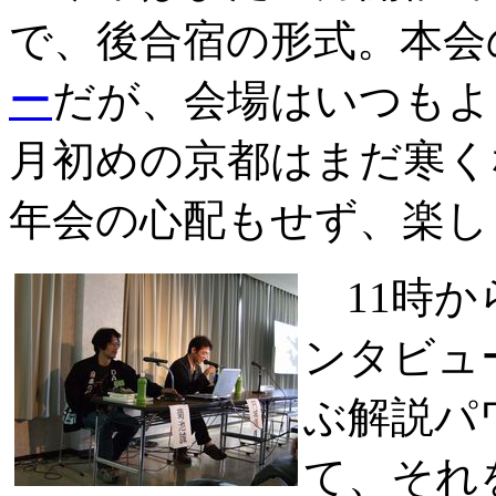
で、後合宿の形式。本会
ー
だが、会場はいつもよ
月初めの京都はまだ寒く
年会の心配もせず、楽し
11時か
ンタビュ
ぶ解説パ
て、それ