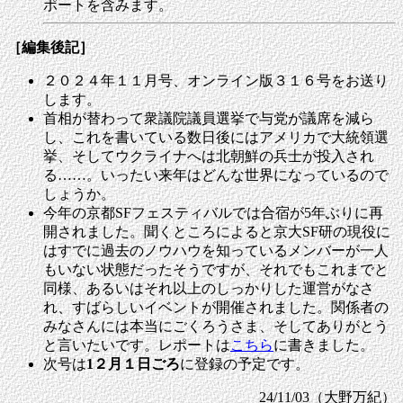
ポートを含みます。
［編集後記］
２０２４年１１月号、オンライン版３１６号をお送り
します。
首相が替わって衆議院議員選挙で与党が議席を減ら
し、これを書いている数日後にはアメリカで大統領選
挙、そしてウクライナへは北朝鮮の兵士が投入され
る……。いったい来年はどんな世界になっているので
しょうか。
今年の京都SFフェスティバルでは合宿が5年ぶりに再
開されました。聞くところによると京大SF研の現役に
はすでに過去のノウハウを知っているメンバーが一人
もいない状態だったそうですが、それでもこれまでと
同様、あるいはそれ以上のしっかりした運営がなさ
れ、すばらしいイベントが開催されました。関係者の
みなさんには本当にごくろうさま、そしてありがとう
と言いたいです。レポートは
こちら
に書きました。
次号は
1２月１日ごろ
に登録の予定です。
24/11/03（大野万紀）