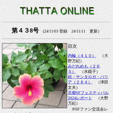
第４３8号
(24/11/03 登録 24/11/11 更新）
目次
内輪（４１０）
（大
野万紀）
みだれめも（２６
５）
（水鏡子）
続・サンタロガ・バリ
ア（２６４）
（津田
文夫）
京都SFフェスティバル
2024レポート
（大野
万紀）
※SFファン交流会レ