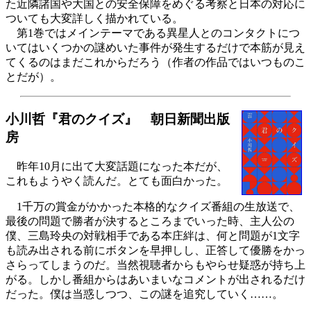
た近隣諸国や大国との安全保障をめぐる考察と日本の対応に
ついても大変詳しく描かれている。
第1巻ではメインテーマである異星人とのコンタクトにつ
いてはいくつかの謎めいた事件が発生するだけで本筋が見え
てくるのはまだこれからだろう（作者の作品ではいつものこ
とだが）。
小川哲『君のクイズ』 朝日新聞出版
房
昨年10月に出て大変話題になった本だが、
これもようやく読んだ。とても面白かった。
1千万の賞金がかかった本格的なクイズ番組の生放送で、
最後の問題で勝者が決するところまでいった時、主人公の
僕、三島玲央の対戦相手である本庄絆は、何と問題が1文字
も読み出される前にボタンを早押しし、正答して優勝をかっ
さらってしまうのだ。当然視聴者からもやらせ疑惑が持ち上
がる。しかし番組からはあいまいなコメントが出されるだけ
だった。僕は当惑しつつ、この謎を追究していく……。