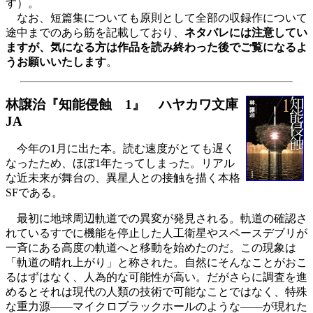
す）。
なお、短篇集についても原則として全部の収録作について
途中までのあら筋を記載しており、
ネタバレには注意してい
ますが、気になる方は作品を読み終わった後でご覧になるよ
うお願いいたします
。
林譲治『知能侵蝕 1』 ハヤカワ文庫
JA
今年の1月に出た本。読む速度がとても遅く
なったため、ほぼ1年たってしまった。リアル
な近未来が舞台の、異星人との接触を描く本格
SFである。
最初に地球周辺軌道での異変が発見される。軌道の確認さ
れているすでに機能を停止した人工衛星やスペースデブリが
一斉にある高度の軌道へと移動を始めたのだ。この現象は
「軌道の晴れ上がり」と称された。自然にそんなことがおこ
るはずはなく、人為的な可能性が高い。だがさらに調査を進
めるとそれは現代の人類の技術で可能なことではなく、特殊
な重力源――マイクロブラックホールのような――が現れた