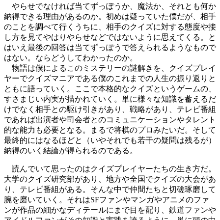
やらせでなければ当てずっぽうか、魔法か、それとも何か
納得できる理由があるのか。初めは疑っていた僕だが、相手
のことを調べて行くうちに、相手のクイズに対する態度や接
し方を見てやはりやらせなどではないように思えてくる。と
はいえ最後の回答は当てずっぽうで答えられるようなもので
はない。ならどうしてわかったのか。
物語は僕によるこのミステリーの謎解きを、クイズプレイ
ヤーでクイズマニアである僕のこれまでの人生の振り返りと
ともに語っていく。ここで本格的なクイズというゲームの、
すさまじい内実が描かれていく。単に様々な知識を蓄えるだ
けでなく相手との駆け引きがあり、戦略があり、テレビ番組
であれば出演者や司会者とのコミュニケーションやタレント
的な能力も必要となる。まるで将棋のプロみたいだ。そして
最終的にはなるほどと（いやそれでも若干の疑問は残るが）
納得のいく結論が得られるのである。
読んでいて思ったのはクイズプレイヤーたちの生き方だ。
大学のクイズ研究部があり、地方や全国でクイズの大会があ
り、テレビ番組がある。そんな中で仲間たちと切磋琢磨して
腕を磨いていく。それはSFファンやマンガやアニメのファ
ンが作品の細かなディテールにまで目を配り、鉄道ファンや