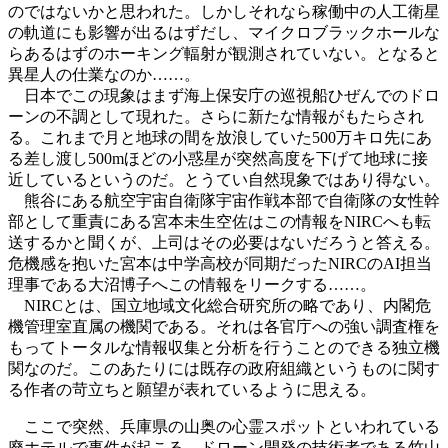
のではないかと思われた。しかしそれなら稼働中の人工衛星
の軌道にも影響が出るはずだし、マイクロブラックホールな
らあるはずのホーキング輻射が観測されていない。となると
異星人の仕業なのか……。
日本でこの現象はまず海上保安庁の巡視船ひぜんでのドロ
ーンの不調として現れた。さらに新たな情報がもたらされ
る。これまで月と地球の間を放浪していた500万キロ先にあ
る差し渡し500mほどの小惑星が突然高度を下げて地球に接
近しているというのだ。とうてい自然現象ではあり得ない。
熊谷にある航空宇宙自衛隊宇宙作戦本部で自衛隊の女性幹
部として重責にある宮本未生空佐はこの情報をNIRCへも転
送するかと聞くが、上司はその必要はないだろうと答える。
危機感を抱いた宮本は中学高校が同期だったNIRCのAI担当
理事である大沼博子へこの情報をリークする……。
NIRCとは、国立地域文化総合研究所の略であり、内閣危
機管理室直属の機関である。それは各官庁への強い調査権を
もってトータルな情報収集と分析を行うことのできる独立機
関なのだ。このあたりには既存の政府組織というものに関す
る作者の苛立ちと願望が表れているように思える。
ここで突然、兵庫県の山奥の心霊スポットといわれている
廃ホテルで事件が起こる。ドローン開発の技術者である竹山