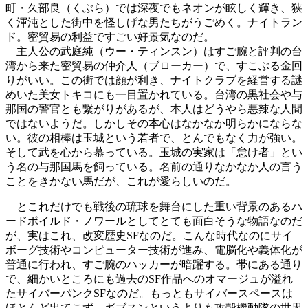
町・久部良（くぶら）では深夜でもネオンが眩しく輝き、狭
く渾沌とした街中を怪しげな男たちがうごめく。ナイトラン
ド。密貿易の利益ですごい好景気なのだ。
主人公の武庭純（ウー・ティンスン）はすご腕と評判の台
湾から来た密貿易の仲介人（ブローカー）で、すこぶる金回
りがいい。この街では顔が利き、ナイトクラブを経営する謎
めいた美女トキコにも一目置かれている。台湾の黒社会や与
那国の警官とも繋がりがあるが、本人はどうやら悪辣な人間
ではないようだ。しかしその本心はなかなか明らかにならな
い。彼の相棒は玉城という若者で、とんでもなく力が強い。
そして武を心から慕っている。玉城の実家は「怠け者」とい
う名の与那国馬を飼っている。名前の通りなかなか人の言う
ことをきかない馬だが、これが愛らしいのだ。
とこれだけでも戦後の琉球を舞台にした重い背景のあるハ
ードボイルド・ノワールとしてとても面白そうな物語なのだ
が、実はこれ、改変歴史SFなのだ。こんな時代なのにサイ
ボーグ技術やコンピューター技術が進み、電脳化や義体化が
普通に行われ、すご腕のハッカーが暗躍する。帯にある通り
で、細かいところにも過去のSF作品へのオマージュが溢れ
たサイバーパンクSFなのだ。もっともサイバースペースは
ほとんど出てこず、ギブスンというよりも攻殻機動隊の世界