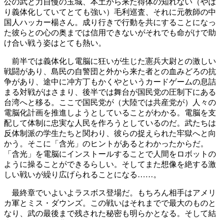
公の武と力自慢の玉城、本土から来た得体の知れない（やは
り義体化していてとても強い）毛利巡査、それに元教師の中
国人ハッカー楊さん。成り行きで行動を共にすることになっ
た彼らとの心の奥までは信用できないがそれでも命がけで助
け合い戦う姿はとても熱い。
前半では義体化し電脳に狂いが生じた憲兵大尉との激しい
戦闘があり、島民の自警団と外から来た者との血みどろの抗
争があり、途中に冲方丁もかくやというカードゲームの息詰
まる対戦がはさまり、後半では舞台が国民党の圧制下にある
台湾へと移る。ここで国民党が（大陸では共産党が）人々の
電脳化計画を推進しようとしていることがわかる。電脳を支
配して体制に忠実な人民を作ろうとしているのだ。武たちは
反体制派の学生たちと関わり、彼らの捉えられた牢獄へと向
かう。そこに「含光」のヒントがあるとわかったからだ。
「含光」を電脳にインストールすることで人間をロボットの
ように操ることができるらしい。そしてまた想像を絶する激
しい戦いが繰り広げられることになる……。
最終章でいよいよラスボス登場だ。もちろん相手はアメリ
カ軍とミス・ダウンズ。この戦いはそれまでで最大のものと
なり、武の最後まで残された秘密も明らかとなる。そして結