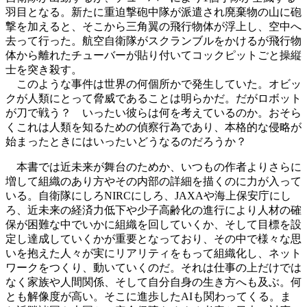
羽目となる。新たに重迫撃砲中隊が派遣され廃棄物の山に砲
撃を加えると、そこから三角翼の飛行物体が浮上し、空中へ
去って行った。航空自衛隊がスクランブルをかけるが飛行物
体から離れたチューバーが貼り付いてコックピットごと操縦
士を突き殺す。
このような事件は世界の何個所かで発生していた。オビッ
クが人類にとって脅威であることは明らかだ。だがロボット
が刀で戦う？ いったい彼らは何を考えているのか。おそら
くこれは人類を知るための偵察行為であり、本格的な侵略が
始まったときにはいったいどうなるのだろうか？
本書では近未来が舞台のためか、いつもの作者よりさらに
増して組織のあり方やその内部の詳細を描くのに力が入って
いる。自衛隊にしろNIRCにしろ、JAXAや海上保安庁にし
ろ、近未来の経済力低下や少子高齢化の進行により人材の確
保が困難な中でいかに組織を回していくか、そして目標を設
定し達成していくかが重要となっており、その中で様々な思
いを抱えた人々が実にリアリティをもって組織化し、ネット
ワークをつくり、動いていくのだ。それは仕事の上だけでは
なく家族や人間関係、そして自分自身の生き方へも及ぶ。何
とも解像度が高い。そこに進歩したAIも関わってくる。ま