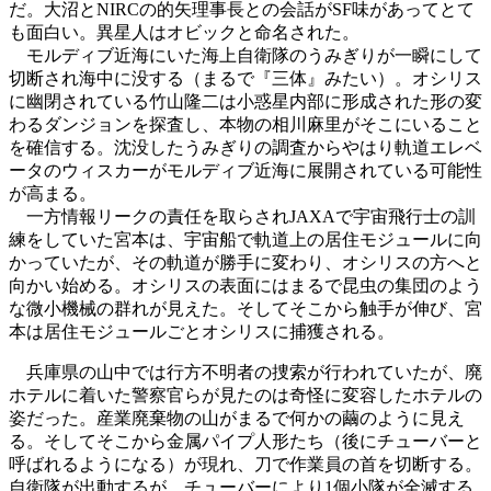
だ。大沼とNIRCの的矢理事長との会話がSF味があってとて
も面白い。異星人はオビックと命名された。
モルディブ近海にいた海上自衛隊のうみぎりが一瞬にして
切断され海中に没する（まるで『三体』みたい）。オシリス
に幽閉されている竹山隆二は小惑星内部に形成された形の変
わるダンジョンを探査し、本物の相川麻里がそこにいること
を確信する。沈没したうみぎりの調査からやはり軌道エレベ
ータのウィスカーがモルディブ近海に展開されている可能性
が高まる。
一方情報リークの責任を取らされJAXAで宇宙飛行士の訓
練をしていた宮本は、宇宙船で軌道上の居住モジュールに向
かっていたが、その軌道が勝手に変わり、オシリスの方へと
向かい始める。オシリスの表面にはまるで昆虫の集団のよう
な微小機械の群れが見えた。そしてそこから触手が伸び、宮
本は居住モジュールごとオシリスに捕獲される。
兵庫県の山中では行方不明者の捜索が行われていたが、廃
ホテルに着いた警察官らが見たのは奇怪に変容したホテルの
姿だった。産業廃棄物の山がまるで何かの繭のように見え
る。そしてそこから金属パイプ人形たち（後にチューバーと
呼ばれるようになる）が現れ、刀で作業員の首を切断する。
自衛隊が出動するが、チューバーにより1個小隊が全滅する