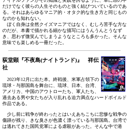
アイドルファンがその知識と実践を誇るように、単に頭の中
だけでなく彼らの人生そのものと強く結びついているのであ
る。それはあらゆるマニア的・オタク的な生き方と同じもの
なのかも知れない。
ぼく自身は全然クイズマニアではなく、むしろ苦手な方な
のだが、本書で描かれる細かな描写にはうんうんとうなず
き、思わず微笑んでしまうようなところも多かった。そんな
意味でも楽しめる一冊だった。
荻堂顕『不夜島(ナイトランド)』 祥伝
社
2023年12月に出た本。終戦後、米軍占領下の
琉球・与那国島を舞台に、琉球、日本、台湾、
アメリカ、中国のアウトローたち、軍人たち、
過去ある男や女たちが入り乱れる迫力満点なハードボイルド
作品である。
少し前に戦争が終わったとはいえあちこちに悲惨な戦争の
傷跡が残り、きな臭さが色濃く漂っている与那国島。台湾で
は逃れてきた国民党軍による虐殺があった。そんな中で港