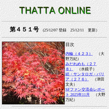
第４５１号
(25/12/07 登録 25/12/11 更新）
目次
内輪（４２３）
（大
野万紀）
みだれめも（２７
８）
（水鏡子）
続・サンタロガ・バリ
ア（２７６）
（津田
文夫）
SFファン交流会レポー
ト 2025年11月
（大野
万紀）