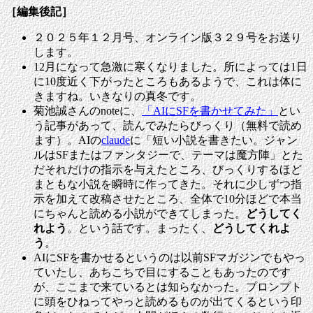
［編集後記］
２０２５年１２月号、オンライン版３２９号をお送り
します。
12月になって急激に寒くなりました。所によっては1日
に10度近く下がったところもあるようで、これは体に
きますね。いきなりの真冬です。
菊池誠さんのnoteに、
「AIにSFを書かせてみた」
とい
う記事があって、読んでみたらびっくり（無料で読め
ます）。AIの
claude
に「短い小説を書きたい。ジャン
ルはSFまたはファンタジーで、テーマは魔方陣」とた
だそれだけの指示を与えたところ、びっくりするほど
まともな小説を瞬時に作ってきた。それに少しずつ指
示を加えて改稿させたところ、全体で10分ほどで本当
にちゃんと読める小説ができてしまった。
どうしてく
れよう
。という話です。まったく、
どうしてくれよ
う
。
AIにSFを書かせるというのは以前SFマガジンでもやっ
ていたし、あちこちで目にすることもあったのです
が、ここまで来ているとは知らなかった。プロンプト
に頭をひねってやっと読めるものが出てくるという印