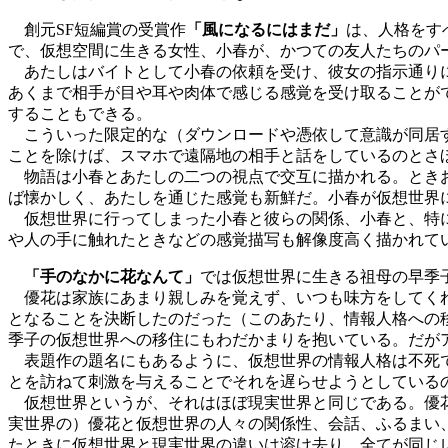
創元SF短編賞の受賞作
「風になるにはまだ」
は、人格をす
で、仮想空間に生きる女性、小春が、かつての友人たちのパ
あたしはバイトとして小春の依頼を受け、彼女の指示通りに
あくまで相手が目や耳や肉体で感じる感覚を受け取ることが
することもできる。
こういった限定的な（ダウンロードや憑依して意識が同居す
ことを除けば、スマホで遠隔地の相手と話をしているのとさ
物語は小春とあたしの二つの視点で交互に描かれる。ときお
ば懐かしく、あたしを通じた感覚も新鮮だ。小春が仮想世界
仮想世界に行ってしまった小春と彼らの関係、小春と、特に
や人の手に触れたときなどの感覚描写も解像度高く描かれて
「手のなかに花なんて」
では仮想世界に生きる祖母の早季
優花は家族にあまり親しみを覚えず、いつも味方をしてくれ
となることを決断したのだった（このあたり、情報人格への
季子の仮想世界への移住にもわだかまりを抱いている。だが
表題作の題名にもあるように、仮想世界の情報人格は不死で
とを訪ねて刺激を与えることでそれを遅らせようとしている
仮想世界というが、それはほぼ現実世界と同じである。優花
実世界の）優花と仮想世界の人々の関係性、会話、ふるまい
たときに仮想世界と現実世界の違いは溶け去り、全てが同じ