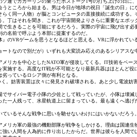
1年のソ連でガガーリンの乗ったボストーク1号の打ち上げの日に
会うところから始まる。男は今日が地球の祝日「誕生の日」に
おそらく同一人物）が脳とコンピュータの直接接続に成功する。
う。丁はそれを聞き、これが宇宙開発よりさらに重要なエポッ
間で生きることを可能にするだろう。実際の宇宙に飛び出す必
別の名前で呼ぶよう本部に提案するのだ。
』のVRゲームを思うとなるほどと思える。VRに浮かれてい
ートなので別だが）いずれも大変読み応えのあるシリアスな
メリカを中心としたNATO軍が侵攻してくる。IT技術をベ
を実施する。高度なIT戦が不可能となり最新兵器はほとんど役
は劣っているロシア側が有利となる。
いく。妨害装置は次々に発見され破壊される。あと少し電波妨
でサイバー電子小隊の少佐として戦っていたが、小隊は壊滅
った一人残って、水星軌道上に留まっている。最も遠くへ逃げ
ているそんな戦争に思いを馳せないわけにはいかないだろう
アメリカ軍の最強の機動部隊が戦争をしかける。理由は国連生
に強い人間を人為的に作り出したからだ。世界は彼らを人間で