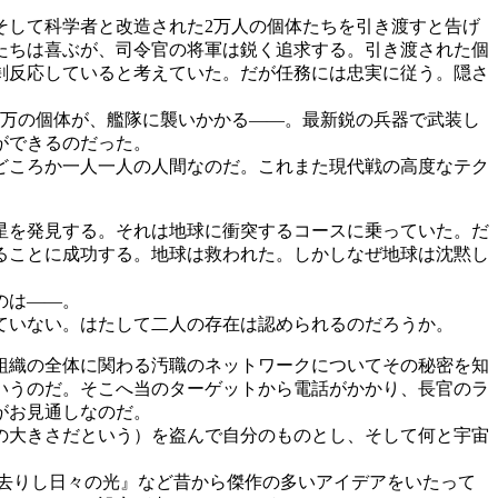
して科学者と改造された2万人の個体たちを引き渡すと告げ
たちは喜ぶが、司令官の将軍は鋭く追求する。引き渡された個
剰反応していると考えていた。だが任務には忠実に従う。隠さ
万の個体が、艦隊に襲いかかる――。最新鋭の兵器で武装し
ができるのだった。
どころか一人一人の人間なのだ。これまた現代戦の高度なテク
星を発見する。それは地球に衝突するコースに乗っていた。だ
ることに成功する。地球は救われた。しかしなぜ地球は沈黙し
のは――。
ていない。はたして二人の存在は認められるのだろうか。
組織の全体に関わる汚職のネットワークについてその秘密を知
いうのだ。そこへ当のターゲットから電話がかかり、長官のラ
がお見通しなのだ。
の大きさだという）を盗んで自分のものとし、そして何と宇宙
去りし日々の光』など昔から傑作の多いアイデアをいたって