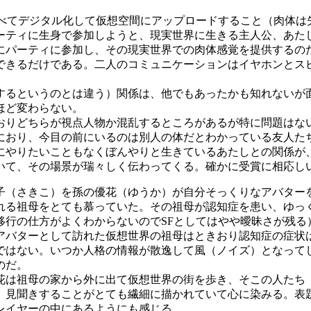
べてデジタル化して仮想空間にアップロードすること（肉体は
ーティに生身で参加しようと、現実世界に生きる主人公、あた
パーティに参加し、その現実世界での肉体感覚を提供するの
できるだけである。二人のコミュニケーションはイヤホンとス
るというのとは違う）関係は、他でもあったかも知れないが
ほど変わらない。
りどちらが視点人物か混乱するところがあるが特に問題はな
におり、今目の前にいるのは別人の体だとわかっている友人た
やりたいこともなくぼんやりと生きているあたしとの関係が
いて、その場景が瑞々しく伝わってくる。確かに受賞に相応し
子（さきこ）を孫の優花（ゆうか）が自分そっくりなアバター
る祖母をとても慕っていた。その祖母が認知症を患い、ゆっ
移行の仕方がよくわからないのでSFとしてはやや曖昧さが残る
アバターとして訪れた仮想世界の祖母はときおり認知症の症状
はない。いつか人格の情報が散逸して風（ノイズ）となって
のだ。
は祖母の家から外に出て仮想世界の街を歩き、そこの人たち
、見聞きすることがとても繊細に描かれていて心に染みる。表
レイヤーの中にあるようにも感じる。