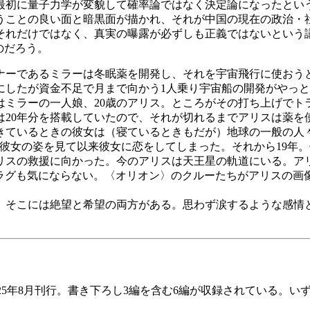
最初に量子力学が変貌して確率論ではなく決定論になったとい
うことの良い面と暗黒面が描かれ、それが中国の現在の政治・
れだけではなく、真実の曝露が必ずしも正義ではないという
のだろう。
ナーであるミラーは冬眠薬を開発し、それを宇宙飛行に使おう
にしたが資金不足で月まで向かう1人乗り宇宙船の開発がやっ
ミラーの一人娘、20歳のアリス。ところがその打ち上げでト
は20年分を搭載していたので、それが切れるまでアリスは薬を
ているときの彼女は（寝ているときもだが）地球の一般の人々
で彼女の姿を見て以来彼女に恋をしてしまった。それから19年
スの救援に向かった。今のアリスは天王星の軌道にいる。アリ
ムラグも気にならない。〈オリオン〉のクルーたちがアリスの画
そこには絶望と希望の両方がある。思わず涙するような感情
2025年8月刊行。書き下ろし3編を含む6編が収録されている。