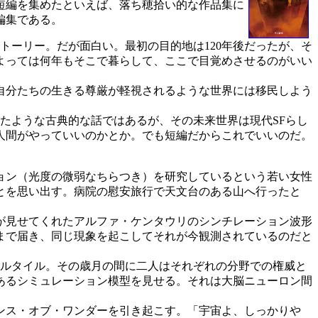
短編を集めたといえば、落ち穂拾い的な作品集に
編集である。
トーリー。だが面白い。最初の目的地は120年後だったが、そ
よっては何年もそこで暮らして、ここで目覚めさせるのがいい
自分たちの生きる尊厳が軽視されるような世界には移民しよう
たような古典的な話ではあるが、その未来世界は現代SFらし
人間がやっていいのかとか。でも短編だからこれでいいのだ。
ョン（光度の微弱なちらつき）を研究しているという若い女性
とを思い出す。病院の慰安旅行で天文台のある山へ行ったと
が見せてくれたアルファ・ケンタウリのシンチレーション波形
まで届き、同じ現象を起こしてそれが今観測されているのだと
アルタイル。その歳月の間に二人はそれぞれの分野での権威と
あるシミュレーション模型を見せる。それは大脳ニューロン間
ンス・オブ・ワンダーを引き起こす。「宇宙よ、しっかりや