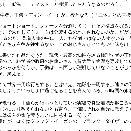
もし「低温アーティスト」と共演したらどうなるのだろう。
学者、丁儀（ディン・イー）が主役となる（『三体』との直接
ショートショート。クォークを分割して（！）その構造を探る
そこで果たしてクォークは分裂するのか、されないのか。だが
起こるのだ。登場人物の中に一人、科学者ではない人物がいる。
者たちが右往左往するなか、このおじさんがとてもいい味を出
に書いた作品だそうだ。現代で最高の知性を誇る物理学者の丁
授の他、科学者や政府のお偉いさん（昔大学で物理を専攻して
おべっかを使うが、丁儀は上っ面しか理解していないことがじ
が、笑える。
連れて世界一周旅行をする。とはいえ、地球を一周する加速器の
久しぶりにいっしょに過ごせることを喜んでいる。60時間の旅
現れる。丁儀らが行おうとしていた実験で真空崩壊が起こる
インにより教えられないとも言う。丁儀はそれを自分に教えて
には彼らの命を奪うことに同意する。そして――。
だが、ぼくはグレッグ・イーガンの「プランク・ダイヴ」の