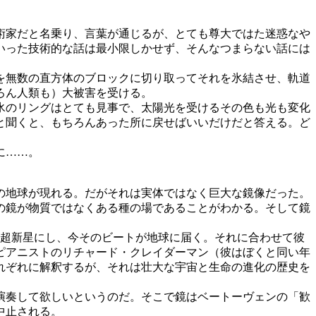
術家だと名乗り、言葉が通じるが、とても尊大ではた迷惑なや
いった技術的な話は最小限しかせず、そんなつまらない話には
を無数の直方体のブロックに切り取ってそれを氷結させ、軌道
ろん人類も）大被害を受ける。
氷のリングはとても見事で、太陽光を受けるその色も光も変化
と聞くと、もちろんあった所に戻せばいいだけだと答える。ど
に……。
の地球が現れる。だがそれは実体ではなく巨大な鏡像だった。
の鏡が物質ではなくある種の場であることがわかる。そして鏡
超新星にし、今そのビートが地球に届く。それに合わせて彼
ピアニストのリチャード・クレイダーマン（彼はぼくと同い年
れぞれに解釈するが、それは壮大な宇宙と生命の進化の歴史を
演奏して欲しいというのだ。そこで鏡はベートーヴェンの「歓
中止される。