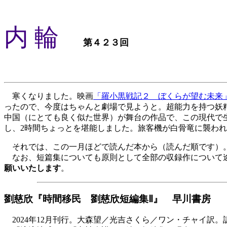
内 輪
第４２３回
寒くなりました。映画
「羅小黒戦記２ ぼくらが望む未来
ったので、今度はちゃんと劇場で見ようと。超能力を持つ妖
中国（にとても良く似た世界）が舞台の作品で、この現代で
し、2時間ちょっとを堪能しました。旅客機が白骨竜に襲わ
それでは、この一月ほどで読んだ本から（読んだ順です）
なお、短篇集についても原則として全部の収録作について
願いいたします
。
劉慈欣『時間移民 劉慈欣短編集Ⅱ』 早川書房
2024年12月刊行。大森望／光吉さくら／ワン・チャイ訳。