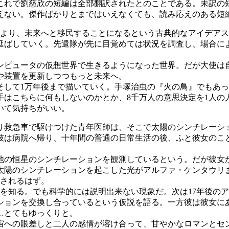
これで劉慈欣の短編は全部翻訳されたとのことである。未訳の
えない。傑作ばかりとまではいえなくても、読み応えのある短
より、未来へと移民することになるという古典的なアイデアス
延ばしていく。先遣隊が先に目覚めては状況を調査し、場合に
ピュータの仮想世界で生きるようになった世界。だが大使は
や装置を更新しつつもっと未来へ。
して1万年後まで描いていく。手塚治虫の『火の鳥』でもあっ
手はこちらに何もしないのかとか、8千万人の意思決定を1人の
いて気持ちがいい。
り救急車で駆けつけた青年医師は、そこで太陽のシンチレーシ
彼は病院へ帰り、十年間の普通の日常生活の後、ふと彼女のこ
の恒星のシンチレーションを観測しているという。だが彼女
。太陽のシンチレーションを起こした光がアルファ・ケンタウリ
測されるはず。
を知る。でも科学的には説明出来ない現象だ。次は17年後の
ションを交換し合っているという仮説を語る。一方彼は彼女に
…とてもゆっくりと。
への眼差しと二人の感情が溶け合って、甘やかなロマンとセ