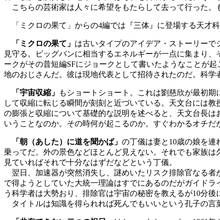
こちらの芸術家は人々に希望をもたらして去って行った。
「ミクロの果て」からの4編では『三体』に登場する天才科
「ミクロの果て」
は古いタイプのアイデア・ストーリーで
見守る。ビッグバンに相当するエネルギーが一点に集まり、
ークがその昔短編SFにジョークとして書いたようなことが
地のおじさんだ。彼は現地代表として招待されたのだ。科学
「宇宙収縮」
もショートショート。これは劉慈欣が最初期
して収縮に転じる瞬間が刻刻と近づいている。天文台には教
の膨張と収縮について基礎的な説明を述べると、天文台長は
いうことなのか。その時何が起こるのか。すぐわかるオチだ
「朝（あした）に道を聞かば」
の丁儀は妻と10歳の娘を
乗ってだ。外の景色などほとんど見えない。それでも家族は
見ていればそれで十分なはずだなどという丁儀。
翌日、加速器が突然消失し、謎めいたリスク排除官なる者が
で得ようとしていた大統一理論はすでにあるのだがガイドラ
う科学者は大勢おり、排除官は宇宙の秘密を教えるが10分後
タイトルは知識を得られれば死んでもいいという孔子の言葉