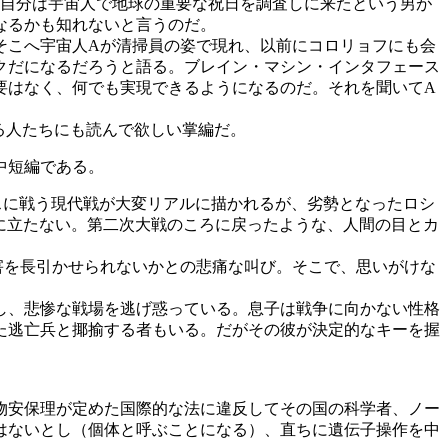
、自分は宇宙人で地球の重要な祝日を調査しに来たという男が
なるかも知れないと言うのだ。
そこへ宇宙人Aが清掃員の姿で現れ、以前にコロリョフにも会
クだになるだろうと語る。ブレイン・マシン・インタフェース
要はなく、何でも実現できるようになるのだ。それを聞いてA
る人たちにも読んで欲しい掌編だ。
中短編である。
ースに戦う現代戦が大変リアルに描かれるが、劣勢となったロシ
に立たない。第二次大戦のころに戻ったような、人間の目とカ
害を長引かせられないかとの悲痛な叫び。そこで、思いがけな
し、悲惨な戦場を逃げ惑っている。息子は戦争に向かない性格
た逃亡兵と揶揄する者もいる。だがその彼が決定的なキーを握
。
物安保理が定めた国際的な法に違反してその国の科学者、ノー
はないとし（個体と呼ぶことになる）、直ちに遺伝子操作を中