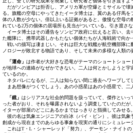
止し、全ての研究成果を廃棄して研究者と個体を引き渡すよ
だがソンビアは拒否し、アメリカ軍が空爆とミサイルで壊滅
る。旗艦の空母にやってきたイータ博士は、翼のある仔馬を
体の人数が少ない。倍以上いる証拠があると。傲慢な空母の
れている2万の個体の居場所も見当がついている。引き渡さ
イータ博士はその通告をソンビア政府に伝えると言い、去り
た艦隊に、携帯武器しかもたない個体たちが人海戦術で向か
戦いの描写は凄まじい。それは巨大な戦艦が航空機部隊に翻
ノロジーが敗北する物語であり、そして未来の多様な人類の
「運命」
は作者が大好きな恐竜がテーマのショートショー
が地球への連絡がなぜかできない。二人は何とかしようと宇
ているのか。
ネタバレになるが、二人は知らない間に過去へワープしてし
まあ想像がつくでしょう。あの小惑星はあの小惑星で、二人
「鏡」
はシリアスな社会的問題を扱っていて、傑作といっ
った者がおり、それを曝露されないよう調査していたのだが
イターが部屋のどこにあるかまではっきりと指摘してみせる
彼の名は気象エンジニアの白冰（バイ・ビン）。彼は気象予
創成から現在までのあらゆる事象を現実の通りにシミュレー
これはT・L・シャーレッド「努力」、デーモン・ナイトの