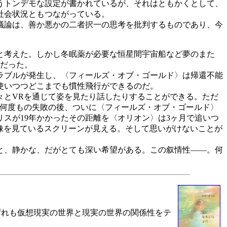
うトンデモな設定が書かれているが、それはともかくとして、
社会状況ともつながっている。
議論は、善か悪かの二者択一の思考を批判するものであり、今
と考えた。しかし冬眠薬が必要な恒星間宇宙船など夢のまた
とだった。
ラブルが発生し、〈フィールズ・オブ・ゴールド〉は帰還不能
使いつつどこまでも慣性飛行ができるのだ。
とVRを通じて姿を見たり話したりすることができる。ただ
。何度もの失敗の後、ついに〈フィールズ・オブ・ゴールド〉
スが19年かかったその距離を〈オリオン〉は3ヶ月で追いつ
像を見ているスクリーンが見える。そして思いがけないことが
と、静かな、だがとても深い希望がある。この叙情性――。何
いずれも仮想現実の世界と現実の世界の関係性をテ