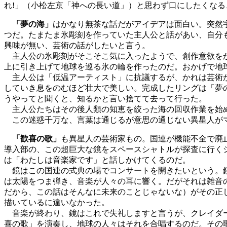
れ!」（小松左京「神への長い道」）と思わず口にしたくなる
「夢の海」
はかなり無茶な話だがアイデアは面白い。突然
つだ。たまたま氷彫刻を作っていた主人公と話があい、自分
興味が無い、芸術の話がしたいと言う。
主人公の氷彫刻がそこそこ気に入ったようで、創作意欲をか
上に引き上げて地球を巡る氷の輪を作ったのだ。おかげで地
主人公は「低温アーティスト」に抗議するが、かれは芸術が
していき息をのむほど壮大で美しい。完成したリングは「夢
うやってと聞くと、知るかと言い捨てて去って行った。
主人公たちはその後人類の知恵を絞った海の回収作業を始め
この迷惑千万な、言葉は通じるが意思の通じない異星人が
「歓喜の歌」
も異星人の芸術家もの。国連が機能不全で廃
導入部の、この超巨大な鏡をスペースシャトルが探査に行く
は「わたしは音楽家です」と話しかけてくるのだ。
鏡はこの国連の式典の場でコンサートを開きたいという。鏡
は太陽をつま弾き、音楽が人々の耳に響く。だがそれは雑音
だから、この話はそんなに未来のことじゃないな）がその正
描いているに違いなかった。
音楽が終わり、鏡はこれで失礼しますと言うが、クレイダー
喜の歌」を演奏し、地球の人々はそれを合唱するのだ。その