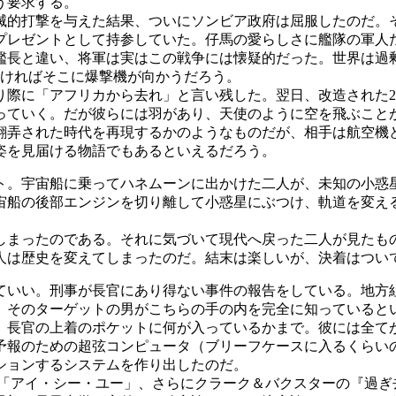
う要求する。
的打撃を与えた結果、ついにソンビア政府は屈服したのだ。そ
プレゼントとして持参していた。仔馬の愛らしさに艦隊の軍人
艦長と違い、将軍は実はこの戦争には懐疑的だった。世界は過
なければそこに爆撃機が向かうだろう。
際に「アフリカから去れ」と言い残した。翌日、改造された2
っていく。だが彼らには羽があり、天使のように空を飛ぶこと
弄された時代を再現するかのようなものだが、相手は航空機
姿を見届ける物語でもあるといえるだろう。
ト。宇宙船に乗ってハネムーンに出かけた二人が、未知の小惑
宙船の後部エンジンを切り離して小惑星にぶつけ、軌道を変え
まったのである。それに気づいて現代へ戻った二人が見たも
は歴史を変えてしまったのだ。結末は楽しいが、決着はつい
ていい。刑事が長官にあり得ない事件の報告をしている。地方
、そのターゲットの男がこちらの手の内を完全に知っていると
。長官の上着のポケットに何が入っているかまで。彼には全て
報のための超弦コンピュータ（ブリーフケースに入るくらい
ションするシステムを作り出したのだ。
「アイ・シー・ユー」、さらにクラーク＆バクスターの『過ぎ