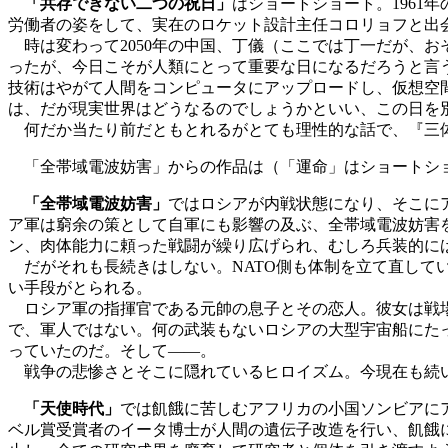
「共存できない二つの祝日」
はショートショート。196
労働者の姿をして、実在のロケット設計主任コロリョフと出
時は変わって2050年の中国、丁儀（ここでは丁一だが、
ったが、今日こそが人類にとって重要な日になるだろうと言
技術はやがて人間をコンピュータにアップロードし、仮想空
は、だが現実世界はどうなるのでしょうかといい、この日を
何だか当たり前だともとれるがとても理性的な話で、『三体
「全帯域電波妨害」からの作品は（「運命」はショートショ
「全帯域電波妨害」
ではロシアが内戦状態になり、そこにア
ア軍は窮余の策として自軍にも影響の及ぶ、全帯域電波妨害
ン、肉体能力に頼った戦闘が繰り広げられ、むしろ兵装的に
だがそれも長続きはしない。NATO側も体制を立て直して
い手段がとられる。
ロシア軍の指揮官である元帥の息子とその恋人。彼女は戦場
で、軍人ではない。何の武装もないロシアの大型宇宙船にた
っていたのだ。そして――。
戦争の悲惨さとそこに隠れているヒロイズム。今現在も続い
「天使時代」
では飢餓に苦しむアフリカの小国ソンビアに
ベル賞受賞者のイータ博士が人間の遺伝子改造を行い、飢餓