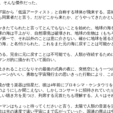
、そんな傑作だった。
宇宙から「低温アーティスト」と自称する球体が飛来する。芸
も同業者だと言う。だがどこから来たか、どうやってきたかと
きたてられたと言ってとんでもないことを始めた。地球の海
球の海は干上がり、自然環境は破壊され、地球の生物は（もち
第一で、それ以外のことは意に介さない。確かに地球を巡る
の海」と名付けられた。これをまた元の海に戻すことは可能か
る。完全に元に戻すことは不可能でも、人類が存続するため
マンガ的に描かれていて面白い。
止されることになりその最後の式典の夜に、突然空にもう一つ
シーンがいい。勇敢な宇宙飛行士の思いきった行動により、こ
が使う楽器は恒星だ。彼は4年前にプロキシマ・ケンタウリを
のようにしか聞こえない。しかしコンサートに招待されていた
しい聴き方を見つけ、列席する元首たちも理解する。人々はそ
マンはちょっと待ってくださいと言う。太陽で人類の音楽を
歌は光の速度で遠い宇宙にまで広がっていった。国連の廃止は