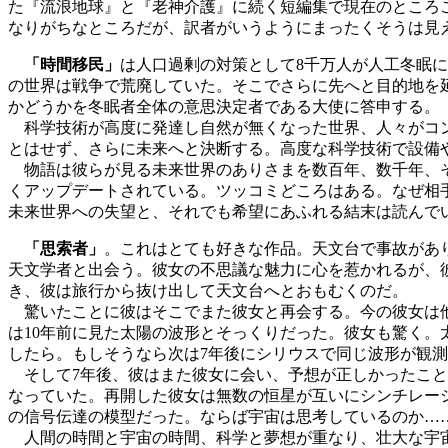
た『流浪地球』と『老神介護』に続く短編集で現在のところ
なりがちなところだが、訳者がいうようにまったくそうは見
「時間移民」
は人口過剰の対策として8千万人が人工冬眠に
の世界は戦争で荒廃していた。そこでさらに先へと目的地を
かどうかを冬眠者全体の意思決定者である大使に答申する。
科学技術が高度に発達し自然が無くなった世界、人々がコン
とはせず、さらに未来へと決断する。高度な科学技術で設備
物語は彼らが見る未来世界のありさまを数百年、数千年、そ
くアップデートされている。ツッコミどころはある。なぜ相
未来世界への失望と、それでも希望にあふれる結末は読んで
「思索者」
。これはとても好きな作品。天文台で事故があ
天文学者と出会う。彼女の不思議な魅力に心を惹かれるが、
き、彼は旅行から抜け出して天文台へとおもむくのだ。
驚いたことに彼はそこでまた彼女と再会する。今の彼女は他
は10年前に見た太陽の波形とそっくりだった。彼女も驚く
したら。もしそうなら次は7年後にシリウスで同じ波形が観
そして7年後、彼はまた彼女に会い、予想が正しかったこと
なっていた。再開した彼女は無数の恒星が互いにシンチレー
の信号伝達の模型だった。ならば宇宙は思考しているのか…
人間の時間と宇宙の時間、科学と夢想が重なり、壮大な宇宙