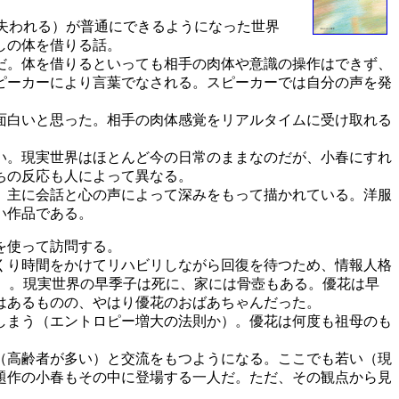
失われる）が普通にできるようになった世界
しの体を借りる話。
だ。体を借りるといっても相手の肉体や意識の操作はできず、
ピーカーにより言葉でなされる。スピーカーでは自分の声を発
面白いと思った。相手の肉体感覚をリアルタイムに受け取れる
い。現実世界はほとんど今の日常のままなのだが、小春にすれ
ちの反応も人によって異なる。
、主に会話と心の声によって深みをもって描かれている。洋服
い作品である。
を使って訪問する。
くり時間をかけてリハビリしながら回復を待つため、情報人格
）。現実世界の早季子は死に、家には骨壺もある。優花は早
はあるものの、やはり優花のおばあちゃんだった。
しまう（エントロピー増大の法則か）。優花は何度も祖母のも
（高齢者が多い）と交流をもつようになる。ここでも若い（現
題作の小春もその中に登場する一人だ。ただ、その観点から見