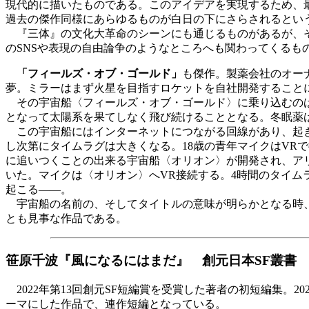
現代的に描いたものである。このアイデアを実現するため、
過去の傑作同様にあらゆるものが白日の下にさらされるとい
『三体』の文化大革命のシーンにも通じるものがあるが、そ
のSNSや表現の自由論争のようなところへも関わってくるも
「フィールズ・オブ・ゴールド」
も傑作。製薬会社のオー
夢。ミラーはまず火星を目指すロケットを自社開発すること
その宇宙船〈フィールズ・オブ・ゴールド〉に乗り込むのは
となって太陽系を果てしなく飛び続けることとなる。冬眠薬
この宇宙船にはインターネットにつながる回線があり、起き
し次第にタイムラグは大きくなる。18歳の青年マイクはVR
に追いつくことの出来る宇宙船〈オリオン〉が開発され、アリ
いた。マイクは〈オリオン〉へVR接続する。4時間のタイ
起こる――。
宇宙船の名前の、そしてタイトルの意味が明らかとなる時、
とも見事な作品である。
笹原千波『風になるにはまだ』 創元日本SF叢書
2022年第13回創元SF短編賞を受賞した著者の初短編集。
ーマにした作品で、連作短編となっている。