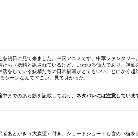
」
を初日に見て来ました。中国アニメです。中華ファンタジー
精たち（妖精と訳されているけど、いわゆる仙人であり、神仙
生活をしている妖精たちの日常描写がとてもいい。とにかく超
れるシーンなんてすごい。見て良かった。
。
途中までのあら筋を記載しており、
ネタバレには注意していま
訳者あとがき（大森望）付き。ショートショートも含め13編を収