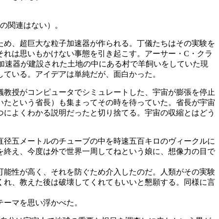
の関連はない）。
ため、超巨大な粒子加速器が作られる。丁儀たちはその実験を
それは思いもかけない事態を引き起こす。アーサー・C・クラ
加速器が建設された土地の中にある村で羊飼いをしていた現
している。アイデアは単純だが、面白かった。
儀教授がコンピュータでシミュレートした、宇宙が膨張を停止
いたという省長）も集まってその時を待っていた。省長が宇宙
つによくわかる説明だったと切り捨てる。宇宙の収縮とはどう
直径五メートルのチューブの中を時速五百キロのヴィークルに
を終え、今度は外で世界一周してねという娘に、想像力の目で
可能性が高く、それを防ぐため介入したのだ。人類がその実験
くれ、教えた後は破壊してくれてもいいと懇願する。同様に言
テーマを思い浮かべた。