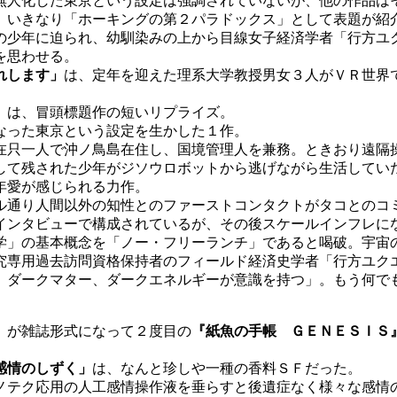
無人化した東京という設定は強調されていないが、他の作品は
、いきなり「ホーキングの第２パラドックス」として表題が紹
の少年に迫られ、幼馴染みの上から目線女子経済学者「行方ユ
を思わせる。
れします」
は、定年を迎えた理系大学教授男女３人がＶＲ世界
。
」
は、冒頭標題作の短いリプライズ。
なった東京という設定を生かした１作。
只一人で沖ノ鳥島在住し、国境管理人を兼務。ときおり遠隔
して残された少年がジソウロボットから逃げながら生活してい
年愛が感じられる力作。
ル通り人間以外の知性とのファーストコンタクトがタコとのコ
インタビューで構成されているが、その後スケールインフレに
学」の基本概念を「ノー・フリーランチ」であると喝破。宇宙
究専用過去訪問資格保持者のフィールド経済史学者「行方ユク
 ダークマター、ダークエネルギーが意識を持つ」。もう何で
』が雑誌形式になって２度目の
『紙魚の手帳 ＧＥＮＥＳＩＳ
感情のしずく」
は、なんと珍しや一種の香料ＳＦだった。
テク応用の人工感情操作液を垂らすと後遺症なく様々な感情