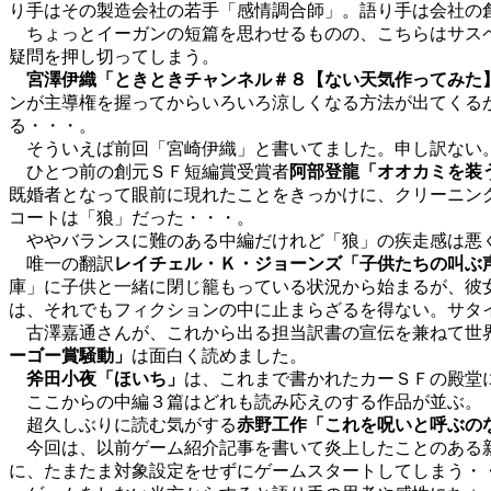
り手はその製造会社の若手「感情調合師」。語り手は会社の
ちょっとイーガンの短篇を思わせるものの、こちらはサスペ
疑問を押し切ってしまう。
宮澤伊織「ときときチャンネル＃８【ない天気作ってみた
ンが主導権を握ってからいろいろ涼しくなる方法が出てくる
る・・・。
そういえば前回「宮崎伊織」と書いてました。申し訳ない
ひとつ前の創元ＳＦ短編賞受賞者
阿部登龍「オオカミを装
既婚者となって眼前に現れたことをきっかけに、クリーニン
コートは「狼」だった・・・。
ややバランスに難のある中編だけれど「狼」の疾走感は悪く
唯一の翻訳
レイチェル・Ｋ・ジョーンズ「子供たちの叫ぶ
庫」に子供と一緒に閉じ籠もっている状況から始まるが、彼
は、それでもフィクションの中に止まらざるを得ない。サタ
古澤嘉通さんが、これから出る担当訳書の宣伝を兼ねて世界
ーゴー賞騒動」
は面白く読めました。
斧田小夜「ほいち」
は、これまで書かれたカーＳＦの殿堂
ここからの中編３篇はどれも読み応えのする作品が並ぶ。
超久しぶりに読む気がする
赤野工作「これを呪いと呼ぶの
今回は、以前ゲーム紹介記事を書いて炎上したことのある新
に、たまたま対象設定をせずにゲームスタートしてしまう・