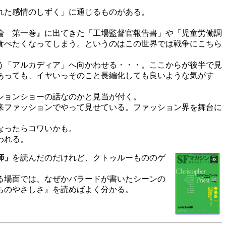
れた感情のしずく」に通じるものがある。
論 第一巻』に出てきた「工場監督官報告書」や「児童労働調
食べたくなってしまう。というのはこの世界では戦争にこちら
う「アルカディア」へ向かわせる・・・。ここからが後半で見
あっても、イヤいっそのこと長編化しても良いような気がす
ションショーの話なのかと見当が付く。
来ファッションでやって見せている。ファッション界を舞台に
なったらコワいかも。
われる。
師」
を読んだのだけれど、クトゥルーもののゲ
る場面では、なぜかバラードが書いたシーンの
ちのやさしさ』を読めばよく分かる。