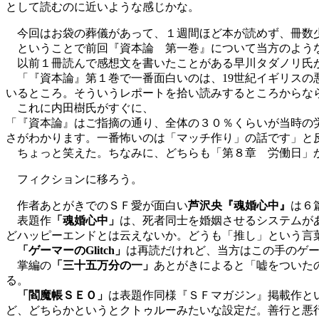
として読むのに近いような感じかな。
今回はお袋の葬儀があって、１週間ほど本が読めず、冊数
ということで前回『資本論 第一巻』について当方のような
以前１冊読んで感想文を書いたことがある早川タダノリ氏
「『資本論』第１巻で一番面白いのは、19世紀イギリスの
いるところ。そういうレポートを拾い読みするところからな
これに内田樹氏がすぐに、
「『資本論』はご指摘の通り、全体の３０％くらいが当時の
さがわかります。一番怖いのは「マッチ作り」の話です」と
ちょっと笑えた。ちなみに、どちらも「第８章 労働日」
フィクションに移ろう。
作者あとがきでのＳＦ愛が面白い
芦沢央『魂婚心中』
は６
表題作
「魂婚心中」
は、死者同士を婚姻させるシステムが
どハッピーエンドとは云えないか。どうも「推し」という言
「ゲーマーのGlitch」
は再読だけれど、当方はこの手のゲ
掌編の
「三十五万分の一」
あとがきによると「嘘をついた
る。
「閻魔帳ＳＥＯ」
は表題作同様『ＳＦマガジン』掲載作と
ど、どちらかというとクトゥルーみたいな設定だ。善行と悪