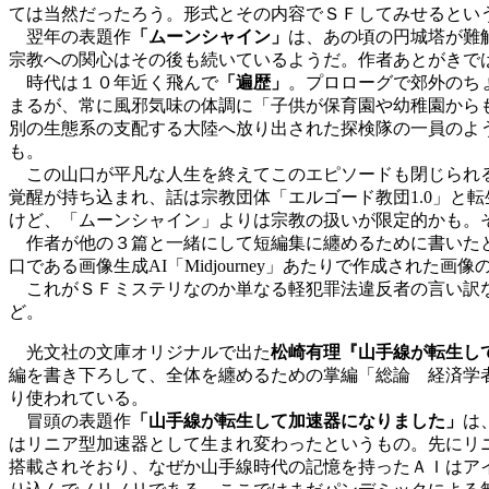
ては当然だったろう。形式とその内容でＳＦしてみせるとい
翌年の表題作
「ムーンシャイン」
は、あの頃の円城塔が難
宗教への関心はその後も続いているようだ。作者あとがきで
時代は１０年近く飛んで
「遍歴」
。プロローグで郊外のち
まるが、常に風邪気味の体調に「子供が保育園や幼稚園から
別の生態系の支配する大陸へ放り出された探検隊の一員のよ
も。
この山口が平凡な人生を終えてこのエピソードも閉じられる
覚醒が持ち込まれ、話は宗教団体「エルゴード教団1.0」と
けど、「ムーンシャイン」よりは宗教の扱いが限定的かも。
作者が他の３篇と一緒にして短編集に纏めるために書いた
口である画像生成AI「Midjourney」あたりで作成された
これがＳＦミステリなのか単なる軽犯罪法違反者の言い訳な
ど。
光文社の文庫オリジナルで出た
松崎有理『山手線が転生し
編を書き下ろして、全体を纏めるための掌編「総論 経済学
り使われている。
冒頭の表題作
「山手線が転生して加速器になりました」
は
はリニア型加速器として生まれ変わったというもの。先にリ
搭載されそおり、なぜか山手線時代の記憶を持ったＡＩはア