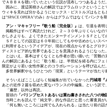
でＡＢＢＡを聴いていたという伝説が流布しつつあるようだ
因みに、渡辺英樹さんの解説ではグラムロックということで
ウィキを見れば分かるようにセックス・ピストルズはもとも
は"SPACE OPERA"のみ）からはグラムではなくてパンク
アン・マキャフリー『歌う船〔完全版〕』
は、引退を表明
掲載作はすべて再読だけれど、２～３０年ぶりくらいなので
かしさよりも、よくできたエンターテインメントＳＦとして
ＳＦとしての設定は６０年前にしてもやや古めかしいスペー
に利用するというアイデアが、現在の視点からするとグロテ
ディストピア的な世界であることを意識されるようになった
とはいえ、基本はすくなくとも作者が思い描いた「苦難の克
んの解説にあるように「歌う船」は、半世紀を経る内にフェ
限定がより若い女性作家とのコラボレーションを呼び込んだ
多世界解釈やもうひとつの「現実」というテーマが当たり前
そういえばここしばらく短編集が出ていなかった
円城塔『
あとの近作２篇を収めた変なバランスの中編集。という訳で
「遍歴」以外は再読。
冒頭の
「パリンプセストあるいは重ね書きされた八つの物
当時これを読んで「純文学」的な作品だと思った審査員がい
「何も無いところには何でも入れられる」は当たり前の話だ