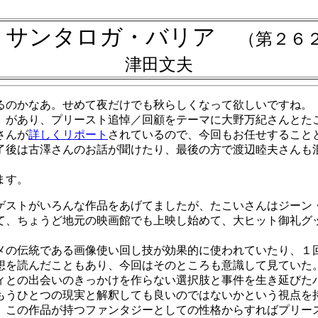
・サンタロガ・バリア
（第２６
津田文夫
のかなあ。せめて夜だけでも秋らしくなって欲しいですね。
があり、プリースト追悼／回顧をテーマに大野万紀さんとた
さんが
詳しくリポート
されているので、今回もお任せすること
了後は古澤さんのお話が聞けたり、最後の方で渡辺睦夫さんも
ます。
ストがいろんな作品をあげてましたが、たこいさんはジーン
て、ちょうど地元の映画館でも上映し始めて、大ヒット御礼グ
の伝統である画像使い回し技が効果的に使われていたり、１
想を読んだこともあり、今回はそのところも意識して見ていた
ィとの出会いのきっかけを作らない選択肢と事件を生き延びた
もうひとつの現実と解釈しても良いのではないかという視点を
この作品が持つファンタジーとしての性格からすればプリー