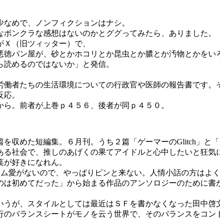
少なめで、ノンフィクションはナシ。
ボンクラな感想はないのかとググってみたら、ありました。
がＸ（旧ツィッター）で、
悪徳パン屋が、砂とかホコリとか昆虫とか膿とか汚物とかをい
ら読めるのではないか」と発信。
労働者たちの生活環境についての行政官や医師の報告書です。
反応。
から。前者が上巻ｐ４５６、後者が同ｐ４５０。
篇を収めた短編集。６月刊。うち２篇「ゲーマーのGlitch」と
ある社会で、推しのあげくの果てアイドルと心中したいと狂気
葉が好きになれん。
ーム愛がないので、やっぱりピンと来ない。人情小話の方はよ
のは初めてだった」から始まる作品のアンソロジーのために書
いうが、スタイルとしては最近はＳＦを書かなくなった田中啓
行のバランスシートがモノを云う世界で、そのバランスをコン