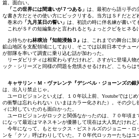
篇。面白い。
「この世界には間違いが７つある」
は、最初から語り手の
な書き方だとその使い方にビックリする。当方はＳＦだとど
巻末の
「九月某日の誓い」
は、初読の時に伴名練が書いて
これがＳＦの短編集かと言われるとちょっとクビをヒネる
お待ちかね
林穣治『知能浸蝕３』
は、これまでの舞台に加
鉱山地区を支配領域にしており、そこでは以前日本でチュー
が部隊を率いて調査に乗り込む話が加わった。
リーダビリティは相変わらずだけれど、さすがに登場人物が
ック・シリーズと同様の問題を危惧させるけれど、こちらは
キャサリン・Ｍ・ヴァレンテ『デシベル・ジョーンズの銀
は、出入り禁止じゃ。
ユーロビジョンといえば、１０年以上前、Youtubeでは
の衝撃は忘れられない（いまはカラー化された）。その少し
ィに対していたのも面白かった。
ユーロビジョンがロックと関係なかったのは、７０年頃まで
になって最近はマネスキンが優勝して現在は大人気だけれど
今年になって、もとセックス・ピストルズのジョニー・ロッ
ンを「クソ」呼ばわりしていた。７０年代ロッカーたちはユ