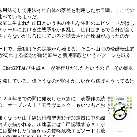
殊用法そして用法それ自体の落差を利用したホラ噺。ここでの
述べているようだ。
家庭に生まれた山口という男の平凡な生涯のエピソードがはじ
スケールにおける生態系をかき乱し、山口はまるで自分が全く
学」をないがしろにしていると譴責された原因があったのか
ードで、最初はその定義から始まる。そこへ山口の輪廻転生的
れが匂わせる概念が輪廻転生と新興宗教というパターンを取る
。
ChatGPT及び生成ＡＩが流行りだしたというので、その鳥羽
を発している。偉そうなのが恥ずかしいから逃げもうってるけ
０２４年までの間に発表した５篇に、表題作の続
の。オープンＡｉ「モラヴェック」もいつもどお
無くなった山手線は円環型素粒子加速器に中央線
始式が描かれる。加速器には自己認識するＡＩが
に目配せした宇宙からの侵略危機エピソードも放