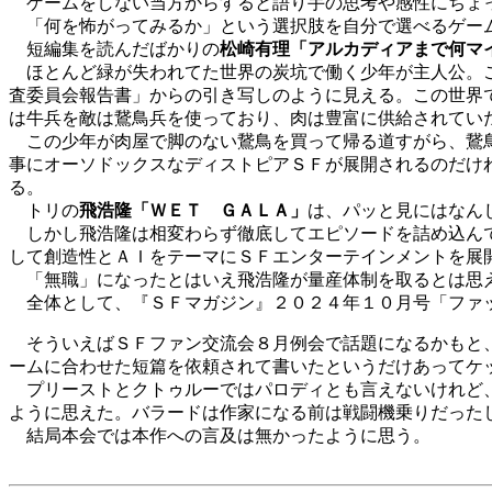
ゲームをしない当方からすると語り手の思考や感性にちょ
「何を怖がってみるか」という選択肢を自分で選べるゲーム
短編集を読んだばかりの
松崎有理「アルカディアまで何マ
ほとんど緑が失われてた世界の炭坑で働く少年が主人公。こ
査委員会報告書」からの引き写しのように見える。この世界
は牛兵を敵は鵞鳥兵を使っており、肉は豊富に供給されてい
この少年が肉屋で脚のない鵞鳥を買って帰る道すがら、鵞鳥
事にオーソドックスなディストピアＳＦが展開されるのだけ
る。
トリの
飛浩隆「ＷＥＴ ＧＡＬＡ」
は、パッと見にはなん
しかし飛浩隆は相変わらず徹底してエピソードを詰め込んで
して創造性とＡＩをテーマにＳＦエンターテインメントを展
「無職」になったとはいえ飛浩隆が量産体制を取るとは思え
全体として、『ＳＦマガジン』２０２４年１０月号「ファッ
そういえばＳＦファン交流会８月例会で話題になるかもと
ームに合わせた短篇を依頼されて書いたというだけあってケ
プリーストとクトゥルーではパロディとも言えないけれど、
ように思えた。バラードは作家になる前は戦闘機乗りだった
結局本会では本作への言及は無かったように思う。