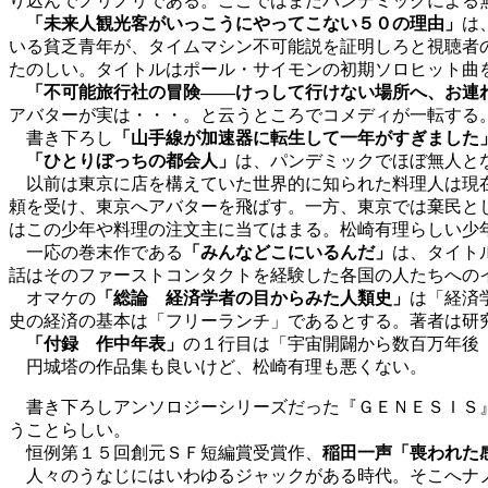
り込んでノリノリである。ここではまだパンデミックによる
「未来人観光客がいっこうにやってこない５０の理由」
は
いる貧乏青年が、タイムマシン不可能説を証明しろと視聴者
たのしい。タイトルはポール・サイモンの初期ソロヒット曲
「不可能旅行社の冒険――けっして行けない場所へ、お連
アバターが実は・・・。と云うところでコメディが一転する
書き下ろし
「山手線が加速器に転生して一年がすぎました
「ひとりぼっちの都会人」
は、パンデミックでほぼ無人と
以前は東京に店を構えていた世界的に知られた料理人は現在
頼を受け、東京へアバターを飛ばす。一方、東京では棄民と
はこの少年や料理の注文主に当てはまる。松崎有理らしい少
一応の巻末作である
「みんなどこにいるんだ」
は、タイト
話はそのファーストコンタクトを経験した各国の人たちへの
オマケの
「総論 経済学者の目からみた人類史」
は「経済
史の経済の基本は「フリーランチ」であるとする。著者は研
「付録 作中年表」
の１行目は「宇宙開闢から数百万年後
円城塔の作品集も良いけど、松崎有理も悪くない。
書き下ろしアンソロジーシリーズだった『ＧＥＮＥＳＩＳ
うことらしい。
恒例第１５回創元ＳＦ短編賞受賞作、
稲田一声「喪われた
人々のうなじにはいわゆるジャックがある時代。そこへナノ