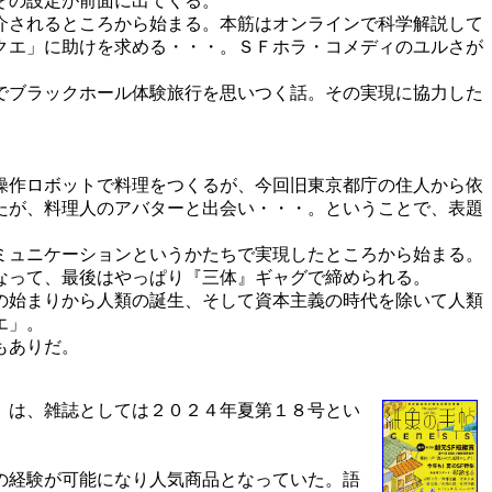
その設定が前面に出てくる。
介されるところから始まる。本筋はオンラインで科学解説して
クエ」に助けを求める・・・。ＳＦホラ・コメディのユルさが
でブラックホール体験旅行を思いつく話。その実現に協力した
操作ロボットで料理をつくるが、今回旧東京都庁の住人から依
たが、料理人のアバターと出会い・・・。ということで、表題
ミュニケーションというかたちで実現したところから始まる。
なって、最後はやっぱり『三体』ギャグで締められる。
の始まりから人類の誕生、そして資本主義の時代を除いて人類
エ」。
もありだ。
』
は、雑誌としては２０２４年夏第１８号とい
の経験が可能になり人気商品となっていた。語