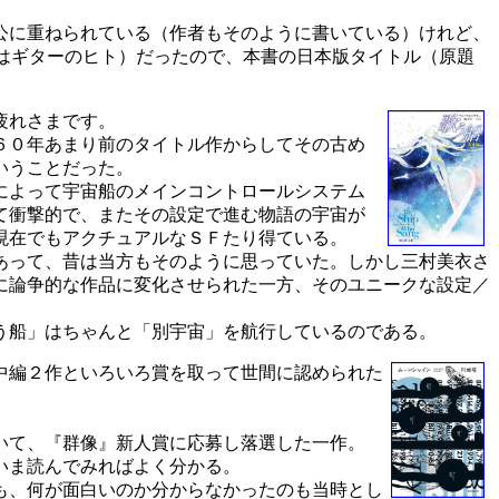
公に重ねられている（作者もそのように書いている）けれど、
はギターのヒト）だったので、本書の日本版タイトル（原題
疲れさまです。
６０年あまり前のタイトル作からしてその古め
いうことだった。
によって宇宙船のメインコントロールシステム
て衝撃的で、またその設定で進む物語の宇宙が
現在でもアクチュアルなＳＦたり得ている。
あって、昔は当方もそのように思っていた。しかし三村美衣さ
に論争的な作品に変化させられた一方、そのユニークな設定／
う船」はちゃんと「別宇宙」を航行しているのである。
中編２作といろいろ賞を取って世間に認められた
いて、『群像』新人賞に応募し落選した一作。
いま読んでみればよく分かる。
も、何が面白いのか分からなかったのも当時とし