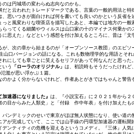
うのは円城塔の変わらぬ志向なのかも。
解だと云われたトレードマークである、言葉の一般的用法と特
は、思いつきが面白ければ何を書いても良いのかという反省を
ょっと風変わりな喫茶店を描写したあと、本編では地方の一般
もらってくる細菌やウィルスは山口家の十のマイナス何乗かの
うに思えた」などという感想を付け加えるところに、昔は「文
が、次の章から始まるのが「オープンソース教団」のエピソ
転生山口バージョンの話になる。これも数物理学的な用語とそ
それにしても章ごとに笑えるセリフがあって何なんだと思った
という
「ローラのオリジナル」
は、初読時もそうだったけれど、
画像の氾濫が思い浮かぶ１篇。
のかよく分からないけれど、作者あとがきではちゃんと警告
て加速器になりました』
は、『小説宝石』に２０２１年から２
者の目からみた人類史」と「付録 作中年表」を付け加えたも
、パンデミックのせいで東京がほぼ無人状態になり、使い道の
ニアが完成していて、ここでは山手線の円環型加速器の運転開
イデンティティの危機を迎えるというコメディ。『三体』人気