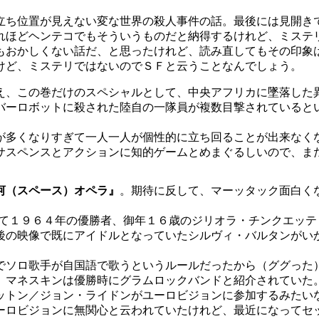
立ち位置が見えない変な世界の殺人事件の話。最後には見開き
れほどヘンテコでもそういうものだと納得するけれど、ミステ
もおかしくない話だ、と思ったけれど、読み直してもその印象
けど、ミステリではないのでＳＦと云うことなんでしょう。
え、この巻だけのスペシャルとして、中央アフリカに墜落した
バーロボットに殺された陸自の一隊員が複数目撃されていると
多くなりすぎて一人一人が個性的に立ち回ることが出来なく
サスペンスとアクションに知的ゲームとめまぐるしいので、ま
河（スペース）オペラ』
。期待に反して、マーッタック面白く
じめて１９６４年の優勝者、御年１６歳のジリオラ・チンクエッ
後の映像で既にアイドルとなっていたシルヴィ・バルタンがい
ソロ歌手が自国語で歌うというルールだったから（ググった
、マネスキンは優勝時にグラムロックバンドと紹介されていた
トン／ジョン・ライドンがユーロビジョンに参加するみたい
ーロビジョンに無関心と云われていたけれど、最近になってセ