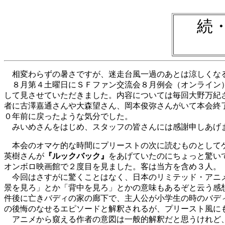
続
相変わらずの暑さですが、迷走台風一過のあとは涼しくなる
８月第４土曜日にＳＦファン交流会８月例会（オンライン）
して見させていただきました。内容については毎回大野万紀
者に古澤嘉通さんや大森望さん、岡本俊弥さんがいて本会終
０年前に戻ったような気分でした。
みいめさんをはじめ、スタッフの皆さんには感謝申しあげ
本会のオマケ的な時間にプリーストの次に読むものとしてゲ
英樹さんが
『ルックバック』
をあげていたのにちょっと驚い
オンボロ映画館で２度目を見ました。客は当方を含め３人。
今回はさすがに驚くことはなく、日本のリミテッド・アニメ
景を見ろ」とか「背中を見ろ」とかの意味もあるぞと云う感
件後に亡きバディの家の廊下で、主人公が小学生の時のバデ
の後悔のなせるエピソードと解釈されるが、プリースト風に
アニメから窺える作者の意図は一般的解釈だと思うけれど、