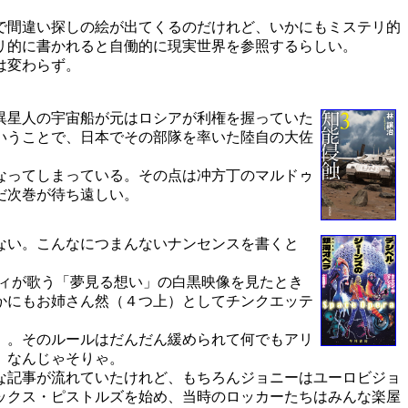
で間違い探しの絵が出てくるのだけれど、いかにもミステリ的
リ的に書かれると自働的に現実世界を参照するらしい。
は変わらず。
異星人の宇宙船が元はロシアが利権を握っていた
いうことで、日本でその部隊を率いた陸自の大佐
なってしまっている。その点は冲方丁のマルドゥ
だ次巻が待ち遠しい。
ない。こんなにつまんないナンセンスを書くと
ティが歌う「夢見る想い」の白黒映像を見たとき
かにもお姉さん然（４つ上）としてチンクエッテ
）。そのルールはだんだん緩められて何でもアリ
。なんじゃそりゃ。
な記事が流れていたけれど、もちろんジョニーはユーロビジョ
ックス・ピストルズを始め、当時のロッカーたちはみんな楽屋