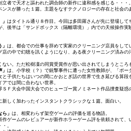
創立者で天才と謳われた調合師の新作に違和感を感じる・・・
ンスが勝った１篇。主題をなすテクノロジーの存在と社会の
】」
はタイトル通り８作目。今回は多田羅さんが先に登場して
が、後半は「サンドボックス（隔離環境）」内での天候操作実
。
う」
は、都会での仕事を辞めて実家のクリーニング店員をして
グ店の中で幻聴を訊くようになり、ある夜クリーニング済みの
ない。ただ松樹凜の同賞受賞作が思い出されてしまうところ
声」
は、小学校（？）で銃撃事件に遭った女性教師が、「ポー
女と子供たちはいつの間にかおとぎ話の世界で生き延びる算段
イアでは間に合わない世界。
ＳＦ大会中国大会でのヒューゴー賞ノミネート作品捜査疑惑
に新しく加わったインスタントクラシックな１篇。面白い。
なら」
は、相変わらず架空ゲームの評価を巡る物語。
作ゲームのレビュアーが新作ホラーゲーム評を依頼されて、
・・。