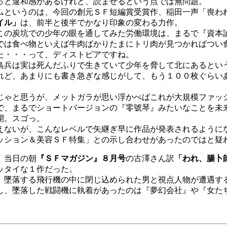
っと違和感があるけれど、読ませるという点では無問題。
というのは、今回の創元ＳＦ短編賞受賞作、稲田一声「喪わ
イル」
は、前半と後半でかなり印象の変わる力作。
の炭坑での少年の眼を通してみた労働環境は、まるで『資本
では食べ物といえば牛肉ばかりたまにトリ肉が見つかればつい
た・・・って、ディストピアですね。
兵は実は死んだふりで生きていて少年を脅して北にあるとい
れど、あまりにも書き急ぎな感じがして、もう１００枚ぐらい
じゃと思うが、メットガラが思い浮かべばこれが大規模ファッ
、まるでショートバージョンの『零號琴』みたいなことを未
開。スゴっ。
ないが、こんなレベルで矢継ぎ早に作品が発表されるように
ション＆美容ＳＦ特集」との示し合わせがあったのではと疑
、当日の朝
『ＳＦマガジン』８月号
の古澤さん訳
「われ、腸卜
ッタイな１作だった。
墜落する飛行機の中に閉じ込められた男と視点人物が遭遇す
し、墜落した戦闘機に執着があったのは『夢幻会社』や『女た