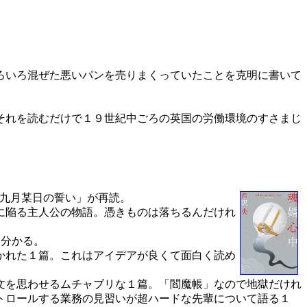
ろいろ混ぜた悪いパンを売りまくっていたことを克明に書いて
それを読むだけで１９世紀中ごろの英国の労働環境のすさまじ
「九月某日の誓い」が再読。
に陥る主人公の物語。憑きものは落ちるんだけれ
く分かる。
かれた１篇。これはアイデアが良くて面白く読め
文を思わせるムチャブリな１篇。「閻魔帳」なので地獄だけれ
トロールする業務の見習いが超ハードな先輩について語る１