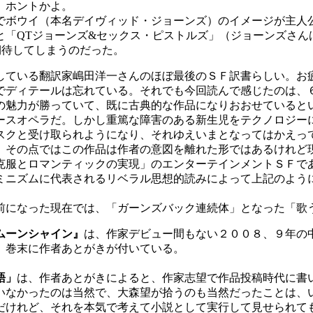
。ホントかよ。
ボウイ（本名デイヴィッド・ジョーンズ）のイメージが主人
と「QTジョーンズ&セックス・ピストルズ」（ジョーンズさん
を期待してしまうのだった。
している翻訳家嶋田洋一さんのほぼ最後のＳＦ訳書らしい。お
ディテールは忘れている。それでも今回読んで感じたのは、
の魅力が勝っていて、既に古典的な作品になりおおせていると
スオペラだ。しかし重篤な障害のある新生児をテクノロジー
スクと受け取られようになり、それゆえいまとなってはかえっ
。その点ではこの作品は作者の意図を離れた形ではあるけれど
服とロマンティックの実現」のエンターテインメントＳＦで
ミニズムに代表されるリベラル思想的読みによって上記のよう
。
になった現在では、「ガーンズバック連続体」となった「歌
ムーンシャイン』
は、作家デビュー間もない２００８、９年の
、巻末に作者あとがきが付いている。
語」
は、作者あとがきによると、作家志望で作品投稿時代に書
なかったのは当然で、大森望が拾うのも当然だったことは、
けれど、それを本気で考えて小説として実行して見せられて