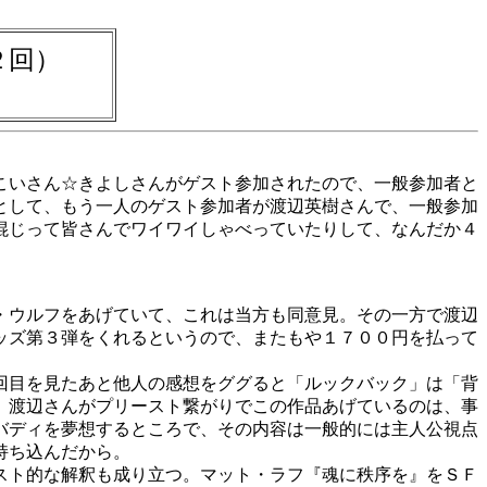
２回）
こいさん☆きよしさんがゲスト参加されたので、一般参加者と
として、もう一人のゲスト参加者が渡辺英樹さんで、一般参加
混じって皆さんでワイワイしゃべっていたりして、なんだか４
・ウルフをあげていて、これは当方も同意見。その一方で渡辺
ッズ第３弾をくれるというので、またもや１７００円を払って
回目を見たあと他人の感想をググると「ルックバック」は「背
。渡辺さんがプリースト繋がりでこの作品あげているのは、事
バディを夢想するところで、その内容は一般的には主人公視点
持ち込んだから。
スト的な解釈も成り立つ。マット・ラフ『魂に秩序を』をＳＦ