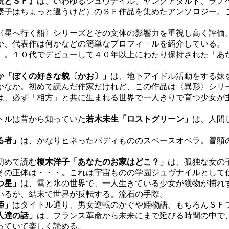
説とＳＦ』
は、いわゆるジュヴナイル、ヤングアダルト、ラノ
素子はちょっと違うけど）のＳＦ作品を集めたアンソロジー。
。
星へ行く船〉シリーズとその文体の影響力を重視し高く評価
か、代表作は何かなどの簡単なプロフィ－ルを紹介している。
」
。１０代でデビューして４０年以上にわたり保持された「あ
か「ぼくの好きな貌〔かお〕」
は、地下アイドル活動をする妹
かなか。初めて読んだ作家だけれど、この作品は〈異形〉シリ
は、必ず「相方」と共に生まれる世界で一人きりで育つ少女が
トルは昔から知っていた
若木未生「ロストグリーン」
は、人間
る者」
は、かなりヒネったバディもののスペースオペラ。冒頭
初めて読む
榎木洋子「あなたのお家はどこ？」
は、孤独な女の
その正体は・・・。これは宇宙ものの学園ジュヴナイルとして
つ星」
は、雪と氷の世界で、一人生きている少女が獲物が捕れ
いるが、結末で世界が反転する。流石の手際。
姫」
はタイトル通り、男女逆転のかぐや姫物語。もちろんＳＦ
人達の話」
は、フランス革命から未来にまで延びる時間の中で
っていて楽しく読める。