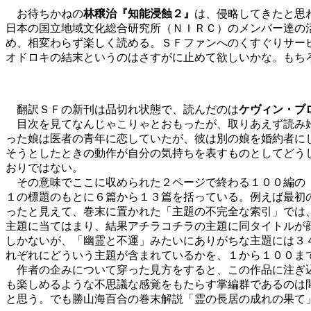
お待ちかねの
林穣治『知能浸蝕２』
は、侵略してきたと思
日本の国立地域文化総合研究所（ＮＩＲＣ）のメンバー達の
め、相変わらず楽しく読める。ＳＦファンへのくすぐりサー
オドロキの結末というのはさすがに止めて欲しいかな。もち
翻訳ＳＦの新刊は品切れ状態で、読んだのは
ケヴィン・ブ
目次を見てなんじゃこりゃとおもったが、取りあえず読み始
った娘は医者の青年に恋していたが、彼は別の娘を婚約者に
そうとしたときの動作が自分の気持ちを表すものとしてどう
おりではない。
その意味でここに収められた２ページで終わる１００編の「
１の標題のもとに６篇から１３篇を括っている。例えば最初
ったと見えて、巻末に置かれた「主題の不完全な索引」では
主題に当てはまり、結果アチラコチラの主題に同タイトルが顔
しかないが、「幽霊と不運」みたいにありがちな主題には３
れぞれにどういう主題が含まれているかを、１から１００ま
作者の企みについて穿った見方をすると、この作品に注ぎ込
も楽しめるような不思議な感覚をもたらす掌編群であるのは
と思う。でも勝山海百合の巻末解説「霊の長居の成れの果て