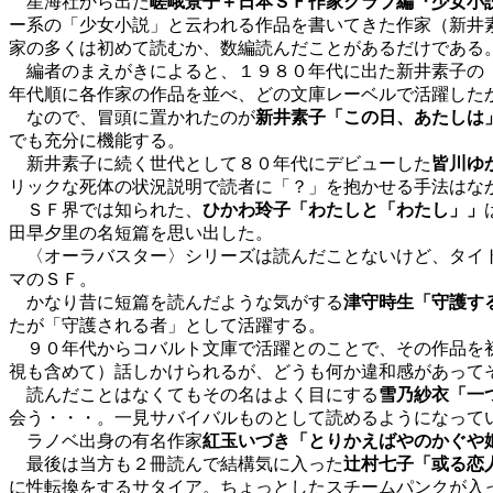
星海社から出た
嵯峨景子＋日本ＳＦ作家クラブ編『少女小
ー系の「少女小説」と云われる作品を書いてきた作家（新井
家の多くは初めて読むか、数編読んだことがあるだけである
編者のまえがきによると、１９８０年代に出た新井素子の〈
年代順に各作家の作品を並べ、どの文庫レーベルで活躍した
なので、冒頭に置かれたのが
新井素子「この日、あたしは
でも充分に機能する。
新井素子に続く世代として８０年代にデビューした
皆川ゆ
リックな死体の状況説明で読者に「？」を抱かせる手法はな
ＳＦ界では知られた、
ひかわ玲子「わたしと「わたし」」
田早夕里の名短篇を思い出した。
〈オーラバスター〉シリーズは読んだことないけど、タイ
マのＳＦ。
かなり昔に短篇を読んだような気がする
津守時生「守護す
たが「守護される者」として活躍する。
９０年代からコバルト文庫で活躍とのことで、その作品を
視も含めて）話しかけられるが、どうも何か違和感があって
読んだことはなくてもその名はよく目にする
雪乃紗衣「一
会う・・・。一見サバイバルものとして読めるようになって
ラノベ出身の有名作家
紅玉いづき「とりかえばやのかぐや
最後は当方も２冊読んで結構気に入った
辻村七子「或る恋
に性転換をするサタイア。ちょっとしたスチームパンクが入