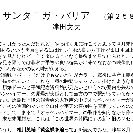
・サンタロガ・バリア
（第２５
津田文夫
も良かったんだけれど、やっぱり見に行こうと思って４月末
時間あるという映画を見るには座り心地の良い八丁座が１日４回
で見たけれど、全くダレることなく最後まで見ていられた。
を見る限りでは非常に手際の良い編集が出来てなおかつ映像的
でもなかなかの切れ味が伺える。
前戦中パート（だけでもないか）がカラー、戦後に共産主義
で描かれていて、これを一種の時間シャッフルに掛けたような順
原爆ドームと平和記念資料館が見たいというので案内を兼ね
ペンハイマー」の原爆が実感として当方の中で繋がっているか
ない。原爆投下後の報告会の大歓声の中でオッペンハイマーが
ど、その映画的マジック自体が事実の直接性を否定しているの
ィ」で、まるで「オッペンハイマー」の製作を知りながら作
、未だ未開封だ。これは「この世界の片隅に」の新・旧の２セ
のうち、
相川英輔『黄金蝶を追って』
を読んでみた。昨年８月