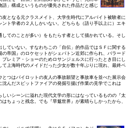
物語」構成というものが優先された作品だと感じ
の友となる元クラスメイト、大学生時代にアルバイト被験者に
レント学者の２人しかいない。どちらも（語り手以上に）エキ
通してのことが多い）をもたらす者として描かれている。そし
出していない。すなわちこの「自伝」的作品ではＳＦに関する
陽の帝国』のロケセットがシェパトン近郊に作られ、バラード
、プレミア・ショーのためロサンジェルスに行ったとき目にし
して上海時代のメイドだった少女が数十年ぶりに現れ、最終ペ
ひとつはパイロットの友人の事故願望と事故車を並べた展示会
に沈んだスピットファイアの発掘引揚げ作業の見学でこれは
らしいシーンに溢れた現代文学の形にはなっているものの『太
のはちょっと残念。でも『旱魃世界』が素晴らしかったから、