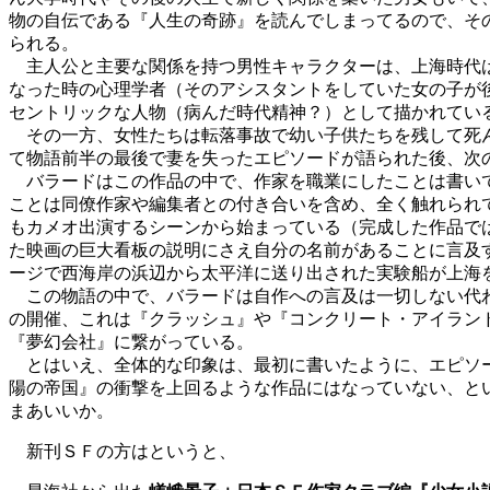
物の自伝である『人生の奇跡』を読んでしまってるので、そ
られる。
主人公と主要な関係を持つ男性キャラクターは、上海時代は
なった時の心理学者（そのアシスタントをしていた女の子が
セントリックな人物（病んだ時代精神？）として描かれてい
その一方、女性たちは転落事故で幼い子供たちを残して死ん
て物語前半の最後で妻を失ったエピソードが語られた後、次
バラードはこの作品の中で、作家を職業にしたことは書いて
ことは同僚作家や編集者との付き合いを含め、全く触れられ
もカメオ出演するシーンから始まっている（完成した作品で
た映画の巨大看板の説明にさえ自分の名前があることに言及
ージで西海岸の浜辺から太平洋に送り出された実験船が上海
この物語の中で、バラードは自作への言及は一切しない代わ
の開催、これは『クラッシュ』や『コンクリート・アイラン
『夢幻会社』に繋がっている。
とはいえ、全体的な印象は、最初に書いたように、エピソー
陽の帝国』の衝撃を上回るような作品にはなっていない、と
まあいいか。
新刊ＳＦの方はというと、