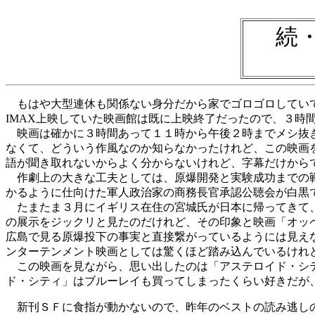
続
もはや大型連休も関係ない身分だから家でゴロゴロしていて
IMAX上映していた映画館は既に上映終了だったので、３
映画は確かに３時間あって１１時から午後２時までメシ抜き
なくて、どういう作風なのか知らなかったけれど、この映画
語が聞き取れないからよく分からないけれど、字幕だけから
作劇上の大きな工夫としては、原爆開発と実験成功までの戦
かるように仕向けた軍人政治家の商務長官承認公聴会が白黒
たまたま３月にイギリス在住の宮城氏が日本に帰ってきて、
の展示をジックリと見たのだけれど、その印象と映画「オッ
広島で見る原爆投下の事実と直接繋がっているようには見え
ンターテンメント映画としては驚くほど踏み込んでいるけれ
この映画を見ながら、思い出したのは「アステロイド・シテ
ド・シティ」はブルーレイも買ってしまったくらい好きだが
新刊ＳＦに食指が動かないので、昨年のベストの読み逃し