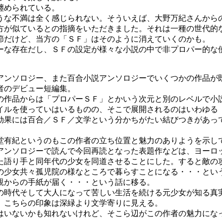
纏められている。
な不満は全く感じられない。そういえば、大野万紀さんから
方が似ているとの指摘をいただきました。それは一種の世代的
節だけど、当方の「ＳＦ」はそのように消えていくのかも。
な存在だし、ＳＦの設定が様々な小説の中で非プロパー的な
ンソロジー、また百合小説アンソロジーでいくつかの作品が
者のデビュー短編集。
作品からは「プロパーＳＦ」とかいう次元と別のレベルで小
イルを使っていはいるものの、そこで展開されるのはいわゆる
効果には百合／ＳＦ／文学という分かちがたい結びつきがあっ
有紀というのもこの作者の立ち位置と魅力のありようを示し
ンソロジーで読んで今回再読となった表題作などは、ヨーロ
た語り手と同年代の少女を同道させることにした。すると敵の
の少女共々孤児院の様なところで暮らすことになる・・・とい
親からの手紙が届く・・・という話に移る。
時代そして大人になって苦しい生活を続ける元少女が知る真
、こちらの印象は深緑より文学寄りに見える。
いないかも知れないけれど、そこら辺がこの作者の魅力にな