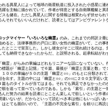
われる異星人によって地球の衛星軌道に投入された小惑星に連
活躍を主軸に描かれていて、作者が得意とする自衛隊艦艇と異
ビスも健在。ただし異星人に関する情報は相変わらず伏せられ
ろんそれでもいいんだけれど、読者としてはアンビヴァレント
ロックマイヤー『いろいろな幽霊』
のみ。これまでの邦訳２冊
めると、法律事務所の戸口に若い女性の幽霊がいて、この事
したとここで宣言した。しかし彼女がそこに現れ続けるのは、
しても納得できなかったからだ、と説明される。起承転結がわ
幽霊」がらみの掌編はどれもリニアーな話になっていない。
の標題が「幽霊と記憶」で６篇、最後が「幽霊と言葉と数」で
、１００の掌編が５０の主題「幽霊と○○」のもとに分類されて
を出す。主題の中には「幽霊と○○」の○○に２００文字近い
４篇ものタイトルが当てはまる。それでも満足できなかったの
で順を追って並べているのである。しかも「索引」の主題と一
んだ努力の結果を読者にとことん楽しんで欲しいという作者
間違いないが、だからといって読むべき本は他にもいっぱいあ
」はとても面白いので、「主題の不完全な索引」を頼りに再読