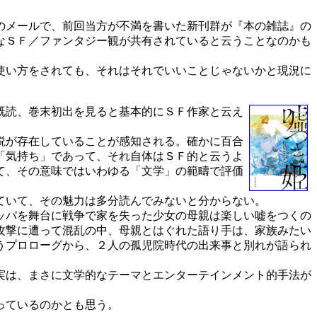
のメールで、前回当方が不満を書いた新刊群が『本の雑誌』の
なＳＦ／ファンタジー観が共有されていると云うことなのかも
使い方をされても、それはそれでいいことじゃないかと現況に
既読、巻末初出を見ると基本的にＳＦ作家と云え
説が存在していることが感知される。確かに百合
「気持ち」であって、それ自体はＳＦ的と云うよ
て、その意味ではいわゆる「文学」の範疇で評価
ていて、その魅力は多分読んでみないと分からない。
ッパを舞台に戦争で家を失った少女の母親は楽しい嘘をつくの
攻撃に遭って混乱の中、母親とはぐれた語り手は、家族みたい
うプロローグから、２人の孤児院時代の出来事と別れが語られ
実は、まさに文学的なテーマとエンターテインメント的手法が
っているのかとも思う。