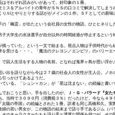
品はそれぞれ読みがいがあって、好印象の１冊。
文ミスをアルバイトの青年がＳＮＳの口コミで解決してしまう
くりAIとやりとりする話ががメインの１作。ＳＦとしての新
手の「幽霊」が出たという会社員の女性の物語。ひとヒネりし
男子大学生の水泳選手が自分以外の時間経過が停止するという
が残っていた」という一文で始まる。視点人物は子供時代から
撃を受ける・・・。「魔法のクレヨン／エンピツ」のバリーエ
」で囚人生活をする人物の名前。となれば鬼界ヶ島が思い浮か
思い出を語りながら今は２７歳の社会人の女性が主人公。ノホ
ろ引っかけてあるようだ。
ている。「シュン＝カン」が「星は沈まない」の続編と書い
んでおこうと思い、手を出したのが、
Ｊ・Ｇ・バラード『女た
あ。当時で３０９０円（消費税３％）だったけど、今なら４９
『太陽の帝国』の続編とされた１冊。訳者も同じ高橋和久。実
政婦の若い男女が、この物語の結末まで語り手であるジム（バ
、そのキャラクターたちも語り手と濃厚な関係を持つが、その