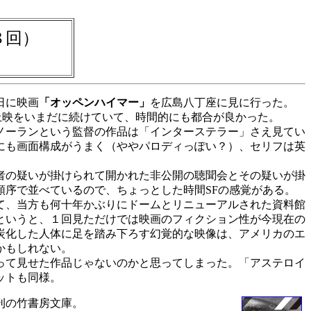
８回）
日に映画
「オッペンハイマー」
を広島八丁座に見に行った。
上映をいまだに続けていて、時間的にも都合が良かった。
ノーランという監督の作品は「インターステラー」さえ見てい
にも画面構成がうまく（ややパロディっぽい？）、セリフは英
者の疑いが掛けられて開かれた非公開の聴聞会とその疑いが掛
序で並べているので、ちょっとした時間SFの感覚がある。
て、当方も何十年かぶりにドームとリニューアルされた資料館
というと、１回見ただけでは映画のフィクション性が今現在の
炭化した人体に足を踏み下ろす幻覚的な映像は、アメリカのエ
かもしれない。
って見せた作品じゃないのかと思ってしまった。「アステロイ
ットも同様。
刊の竹書房文庫。