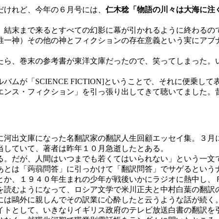
だけれど、今年の６月号には、
仁木稔「物語の川々は大海に注
結末まで来るとすべての幻影に幕が引かれるように終わるの
唯一神）その他の神とフィクションの存在意義という実にアブ
ら、巻末の参考書が東洋文庫だったので、笑ってしまった。
が「SCIENCE FICTION]ということで、それに便乗
エンス・フィクション」を引っ張り出してきて聴いてました。
に河出文庫になった名翻訳家の翻訳人生回顧エッセイ集。３月
当していて、著者は昨年１０月急逝したとある。
。だが、人間はいつまでも若くてはいられない」という一文
あとは「蒟蒻問答」に引っかけて「翻訳問答」でサゲるという
か、１９４０年生まれの少年が戦後いかにラジオに熱中し、
を読むようになって、ロシア文学で米川正夫と中村白葉の翻訳
には鷗外に親しんでその訳業に心酔したと云うような話が続く
トとして、いきなりイギリス政府のテレビ放送白書の翻訳を