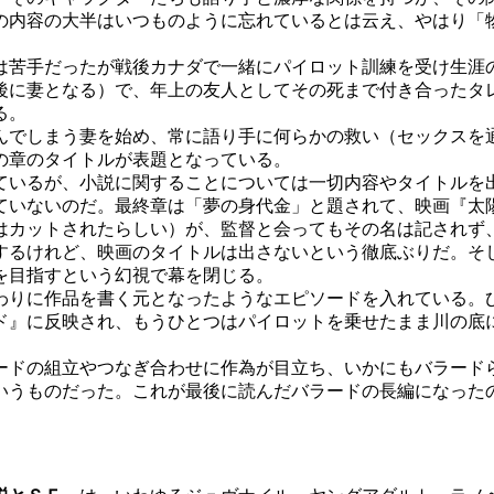
の内容の大半はいつものように忘れているとは云え、やはり「
苦手だったが戦後カナダで一緒にパイロット訓練を受け生涯
後に妻となる）で、年上の友人としてその死まで付き合ったタ
る。
でしまう妻を始め、常に語り手に何らかの救い（セックスを
の章のタイトルが表題となっている。
いるが、小説に関することについては一切内容やタイトルを
ていないのだ。最終章は「夢の身代金」と題されて、映画『太
はカットされたらしい）が、監督と会ってもその名は記されず
するけれど、映画のタイトルは出さないという徹底ぶりだ。そ
を目指すという幻視で幕を閉じる。
りに作品を書く元となったようなエピソードを入れている。
ド』に反映され、もうひとつはパイロットを乗せたまま川の底
ドの組立やつなぎ合わせに作為が目立ち、いかにもバラード
いうものだった。これが最後に読んだバラードの長編になった