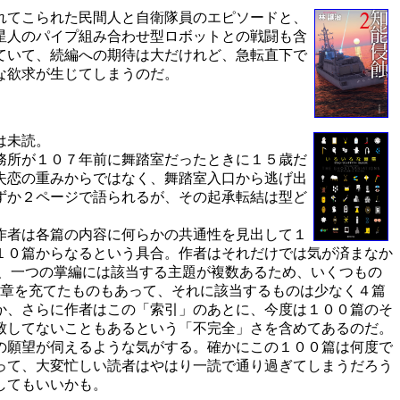
れてこられた民間人と自衛隊員のエピソードと、
星人のパイプ組み合わせ型ロボットとの戦闘も含
ていて、続編への期待は大だけれど、急転直下で
な欲求が生じてしまうのだ。
は未読。
務所が１０７年前に舞踏室だったときに１５歳だ
失恋の重みからではなく、舞踏室入口から逃げ出
ずか２ページで語られるが、その起承転結は型ど
作者は各篇の内容に何らかの共通性を見出して１
１０篇からなるという具合。作者はそれだけでは気が済まなか
、一つの掌編には該当する主題が複数あるため、いくつもの
文章を充てたものもあって、それに該当するものは少なく４篇
か、さらに作者はこの「索引」のあとに、今度は１００篇のそ
致してないこともあるという「不完全」さを含めてあるのだ。
の願望が伺えるような気がする。確かにこの１００篇は何度で
って、大変忙しい読者はやはり一読で通り過ぎてしまうだろう
してもいいかも。