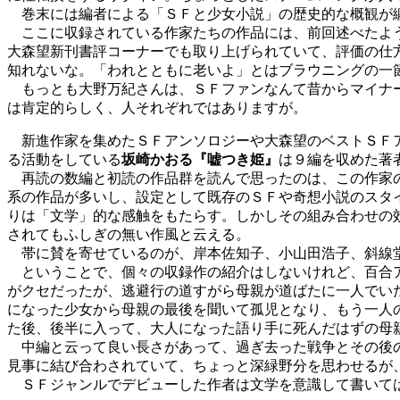
巻末には編者による「ＳＦと少女小説」の歴史的な概観が
ここに収録されている作家たちの作品には、前回述べたよう
大森望新刊書評コーナーでも取り上げられていて、評価の仕
知れないな。「われとともに老いよ」とはブラウニングの一
もっとも大野万紀さんは、ＳＦファンなんて昔からマイナー
は肯定的らしく、人それぞれではありますが。
新進作家を集めたＳＦアンソロジーや大森望のベストＳＦア
る活動をしている
坂崎かおる『嘘つき姫』
は９編を収めた著
再読の数編と初読の作品群を読んで思ったのは、この作家の
系の作品が多いし、設定として既存のＳＦや奇想小説のスタ
りは「文学」的な感触をもたらす。しかしその組み合わせの
されてもふしぎの無い作風と云える。
帯に賛を寄せているのが、岸本佐知子、小山田浩子、斜線堂
ということで、個々の収録作の紹介はしないけれど、百合ア
がクセだったが、逃避行の道すがら母親が道ばたに一人でい
になった少女から母親の最後を聞いて孤児となり、もう一人
た後、後半に入って、大人になった語り手に死んだはずの母
中編と云って良い長さがあって、過ぎ去った戦争とその後の
見事に結び合わされていて、ちょっと深緑野分を思わせるが
ＳＦジャンルでデビューした作者は文学を意識して書いては