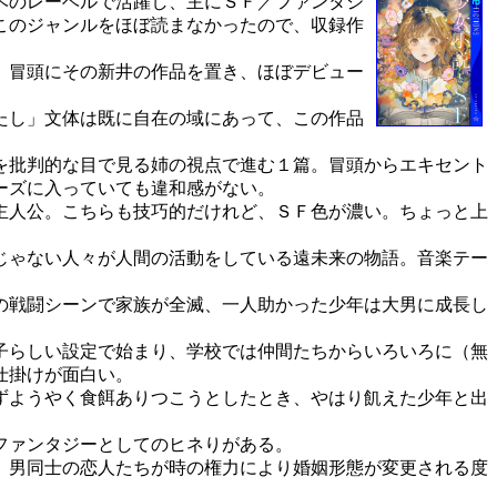
ベのレーベルで活躍し、主にＳＦ／ファンタジ
このジャンルをほぼ読まなかったので、収録作
。冒頭にその新井の作品を置き、ほぼデビュー
たし」文体は既に自在の域にあって、この作品
を批判的な目で見る姉の視点で進む１篇。冒頭からエキセント
ーズに入っていても違和感がない。
主人公。こちらも技巧的だけれど、ＳＦ色が濃い。ちょっと上
じゃない人々が人間の活動をしている遠未来の物語。音楽テー
の戦闘シーンで家族が全滅、一人助かった少年は大男に成長し
子らしい設定で始まり、学校では仲間たちからいろいろに（無
仕掛けが面白い。
ずようやく食餌ありつこうとしたとき、やはり飢えた少年と出
ファンタジーとしてのヒネりがある。
、男同士の恋人たちが時の権力により婚姻形態が変更される度