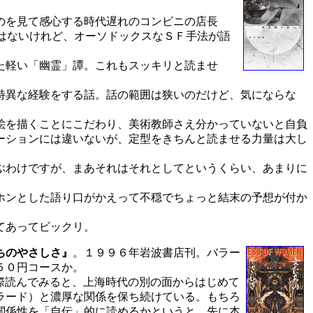
のを見て感心する時代遅れのコンビニの店長
味はないけれど、オーソドックスなＳＦ手法が語
た軽い「幽霊」譚。これもスッキリと読ませ
特異な経験をする話。話の範囲は狭いのだけど、気にならな
絵を描くことにこだわり、美術教師さえ分かっていないと自負
ーションには違いないが、定型をきちんと読ませる力量は大し
ぶわけですが、まあそれはそれとしてというくらい、あまりに
ホンとした語り口がかえって不穏でちょっと結末の予想が付か
てあってビックリ。
ちのやさしさ』
。１９９６年岩波書店刊。バラー
５０円コースか。
際読んでみると、上海時代の別の面からはじめて
ラード）と濃厚な関係を保ち続けている。もちろ
関係性を「自伝」的に読めるかというと、先に本