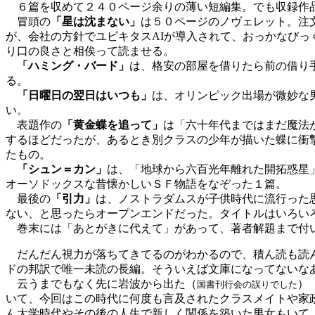
６篇を収めて２４０ページ余りの薄い短編集。でも収録作
冒頭の
「星は沈まない」
は５０ページのノヴェレット。注
が、会社の方針でユビキタスAIが導入されて、おっかなびっ
り口の良さと相俟って読ませる。
「ハミング・バード」
は、格安の部屋を借りたら前の借り
る。
「日曜日の翌日はいつも」
は、オリンピック出場が微妙な
い。
表題作の
「黄金蝶を追って」
は「六十年代まではまだ魔法
するほどだったが、あるとき別クラスの少年が描いた蝶に衝
たもの。
「シュン＝カン」
は、「地球から六百光年離れた開拓惑星
オーソドックスな昔懐かしいＳＦ物語をなぞった１篇。
最後の
「引力」
は、ノストラダムスが子供時代に流行った
ない、と思ったらオープンエンドだった。タイトルはいろい
巻末には「あとがきに代えて」があって、著者解題まで付い
だんだん視力が落ちてきてるのがわかるので、積ん読も読
ドの邦訳で唯一未読の長編。そういえば文庫になってないな
云うまでもなく先に岩波から出た（
）
国書刊行会の誤りでした
いて、今回はこの時代に何度も言及されたクラスメイトや家
ん大学時代やその後の人生で新しく関係を築いた男女もいて