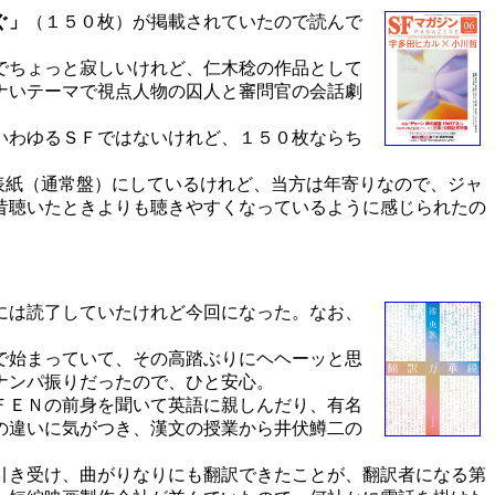
ぐ」
（１５０枚）が掲載されていたので読んで
でちょっと寂しいけれど、仁木稔の作品として
ナいテーマで視点人物の囚人と審問官の会話劇
いわゆるＳＦではないけれど、１５０枚ならち
して表紙（通常盤）にしているけれど、当方は年寄りなので、ジャ
昔聴いたときよりも聴きやすくなっているように感じられたの
には読了していたけれど今回になった。なお、
で始まっていて、その高踏ぶりにヘヘーッと思
ナンパ振りだったので、ひと安心。
ＦＥＮの前身を聞いて英語に親しんだり、有名
の違いに気がつき、漢文の授業から井伏鱒二の
。
引き受け、曲がりなりにも翻訳できたことが、翻訳者になる第