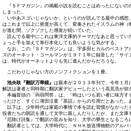
『ＳＦマガジン』の掲載小説を読むことはめったにないの
しまった。
いやあスゴいじゃないか、というのが読んでる最中の感想。
はこれまで以上に密度が高くて、変奏されたイスラムの神（
が進む間、ゾクゾクした感覚が続いていた。
読んでる最中にこれは東洋文庫的テーマだなあと思っていた
ょっと手を加えて単行本化しても良いような気がする。
なお、この『ＳＦマガジン』は、宇多田ヒカルのベストアルバム
ズのオーネット・コールマンが１９７１年に録音した「サイ
は、時代がオーネットよりも先に進んだからだろうな。
こだわりじゃない方のノンフィクションを１冊。
池央耿『翻訳万華鏡』
は親本が２０１３年刊で、今年１月
解説は著者と同時期に翻訳家デビューしたという高見浩が担
本編冒頭の「蒟蒻問答」は、「時はいつも若い者に味方する
ったけど、すぐに薄田泣菫『茶話』からの引用だとあった。
以下は、少年時代は家庭の事情で本を読む習慣がなかったと
役者たちの朗読を通して文学に親しんだりしたか、また文庫
『厄除け詩集』で翻訳の旨みを知り、大学の寮生となるころ
翻訳者としては、大学時代に、ＮＨＫ放送博物館のアルバイ