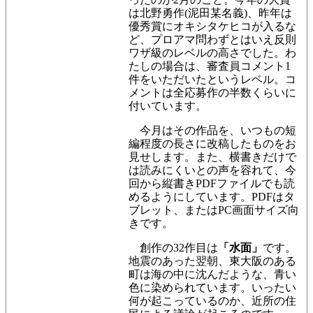
は北野勇作(泥田某名義)、昨年は
優秀賞にオキシタケヒコが入るな
ど、プロアマ問わずとはいえ反則
ワザ級のレベルの高さでした。わ
たしの場合は、
審査員コメント1
件をいただいたというレベル。コ
メントは
全応募作の半数くらいに
付いています。
今月はその作品を、いつもの短
編程度の長さに改稿したものをお
見せします。また、横書きだけで
は読みにくいとの声を容れて、今
回から縦書きPDFファイルでも読
めるようにしています。PDFはタ
ブレット、またはPC画面サイズ向
きです。
創作の32作目は
「水面」
です。
地震のあった翌朝、東大阪のある
町は海の中に沈んだような、青い
色に染められています。いったい
何が起こっているのか、近所の住