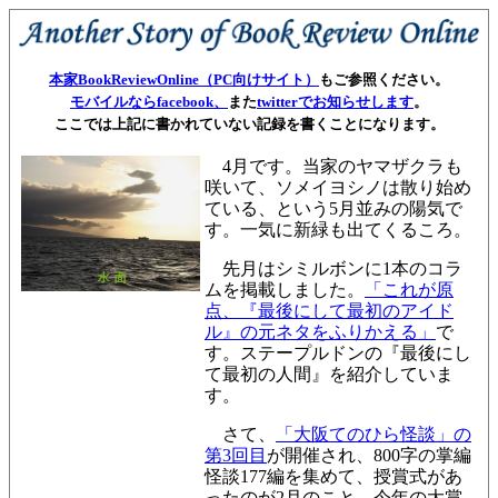
本家BookReviewOnline（PC向けサイト）
もご参照ください。
モバイルならfacebook、
また
twitterでお知らせします
。
ここでは上記に書かれていない記録を書くことになります。
4月です。当家のヤマザクラも
咲いて、ソメイヨシノは散り始め
ている、という5月並みの陽気で
す。一気に新緑も出てくるころ。
先月はシミルボンに1本のコラ
ムを掲載しました。
「これが原
点、『最後にして最初のアイド
ル』の元ネタをふりかえる」
で
す。ステープルドンの『最後にし
て最初の人間』を紹介していま
す。
さて、
「大阪てのひら怪談」の
第3回目
が開催され、800字の掌編
怪談177編を集めて、授賞式があ
ったのが2月のこと。今年の大賞