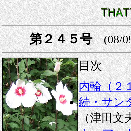
第２４５号
(08/0
目次
内輪（２
続・サン
（津田文