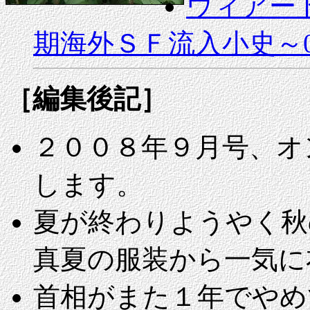
ウィアー
期海外ＳＦ流入小史～0
［編集後記］
２００８年９月号、オ
します。
夏が終わりようやく秋
真夏の服装から一気に
首相がまた１年でやめ