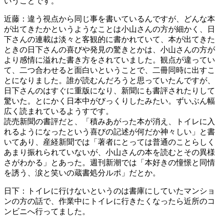
いうことです。
近藤：違う視点から同じ事を書いているんですが、どんな本
が出てきたかというようなことは小山さんの方が細かく、日
下さんの連載は淡々と客観的に書かれていて、本が出てきた
ときの日下さんの喜びや発見の驚きとかは、小山さんの方が
より感情に溢れた書き方をされていました。観点が違ってい
て、二つ合わせると面白いということで、二冊同時に出すこ
とになりました。誰が読むんだろうと思っていたんですが、
日下さんのはすぐに重版になり、新聞にも書評されたりして
驚いた。とにかく日本中がびっくりしたみたい。ずいぶん幅
広く読まれているようすです。
読売新聞の書評だと、「積みあがった本が消え、トイレに入
れるようになったという喜びの記述が何だか神々しい」と書
いてあり、産経新聞では「著者にとっては普通のことらしく
あまり振れられていないが、小山さんの本を読むとその異様
さがわかる」とあった。週刊新潮では「本好きの憧憬と同情
を誘う、涙と笑いの蔵書処分ルポ」だとか。
日下：トイレに行けないというのは書庫にしていたマンショ
ンの方の話で、作業中にトイレに行きたくなったら近所のコ
ンビニへ行ってました。