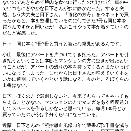
ないのであきらめて焼肉を食べに行ったのだけれど、車の中
でいつもにぎやかな日下さんが妙に静かだった。すると突
然、もう大丈夫と日下さん。『道化の方舟』を今ネットで買
ったからと。本を整理しているのに何でまた3冊も同じ本を
買うんですかと聞いたが、ああこうやって本が増えていくの
だなと実感した。
日下：同じ本も2冊3冊と買うと新たな発見があるんです。
小山：最後にアパートを片づけて引き払った。アパートを引
き払うということは本邸とマンションの方に空きが出たとい
うことだが、アパートの残りの本を持ってくるとまたいっぱ
いになってしまった。これからは日下さんが増えていく本を
いかに選別していくかという話になる。今のところぼくらの
出番はない。
日下：ぼくの方で選別しないと、今来てもらってもやっても
らえることがない。マンションの方でマンガをある程度処分
してスペースを作るしかないと思っている。毎月130冊とか
買っていたのが今は半分くらいになっている。
近藤：日下さんの『断捨離血風録: 3年で蔵書2万5千冊を減ら