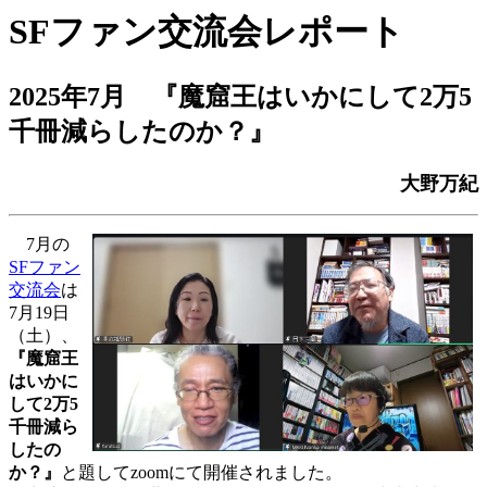
SFファン交流会レポート
2025年7月
『魔窟王はいかにして2万5
千冊減らしたのか？』
大野万紀
7月の
SFファン
交流会
は
7月19日
（土）、
『魔窟王
はいかに
して2万5
千冊減ら
したの
か？』
と題してzoomにて開催されました。