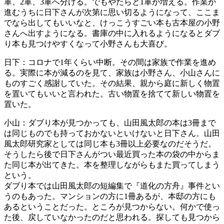
軍、2軍、3軍へ分ける。でもやたらと1軍が増える。作業が
進むうちに日下さんが次第に思い切るようになって、ここま
でなら出してもいいなと、けっこうすごい本も古本屋の小野
さんへ出すようになる。書庫の中に入れるようになるとダブ
り本も見つけやすくなって小野さんも大喜び。
日下：コロナで1年くらい中断。その間は家族で作業を進め
る。実際に本が減るのを見て、家族は小野さん、小山さんに
ものすごく感謝していた。その結果、親から庭に新しく物置
を置いてもいいと言われた。古い物置を捨てて新しい物置を
置いた。
小山：ダブり本が見つかっても、山田風太郎の本は3冊まで
は同じものでも持っておかないといけないと日下さん。山田
風太郎研究家としては同じ本も3冊以上必要なのだそうだ。
そうしたら後で日下さんがつい最近買った本の袋の中からま
た同じ本が出てきた。本を整理しながらもまた買ってしまう
という。
ダブり本では山田風太郎の短編集で『道化の方舟』事件とい
うのもあった。マンションの方に1冊あるが、本邸の方にも
あるということだった。ところが見つからない。何かで使っ
た後、戻していなかったのだと思われる。探しても見つから