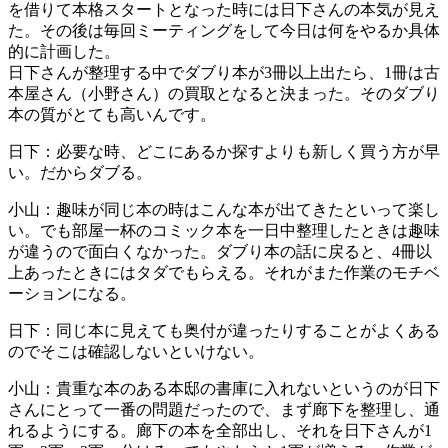
を借りて本格スタートとなった時には日下さんの本気が見え
た。その後は毎回ミーティングをして今日は何をやるか具体
的に計画した。
日下さんが整理する中でダブり本が3冊以上出たら、1冊は古
本屋さん（小野さん）の買取となると決まった。そのダブり
本の質がとても高いんです。
日下：必要な時、どこにあるか探すよりも新しく買う方が早
い。だからダブる。
小山：趣味が同じ本の時はこんな本が出てきたといって楽し
い。でも部屋一杯のコミック本を一日中整理したときは趣味
が違うので面白くなかった。ダブり本の話に戻ると、4冊以
上あったときにはタダでもらえる。それがまた作業のモチベ
ーションになる。
日下：同じ本に見えても奥付が違ったりすることがよくある
のでそこは確認しないといけない。
小山：貴重な本のある本邸の書庫に入れないというのが日下
さんにとって一番の問題だったので、まず廊下を整理し、通
れるようにする。廊下の本を全部出し、それを日下さんが1