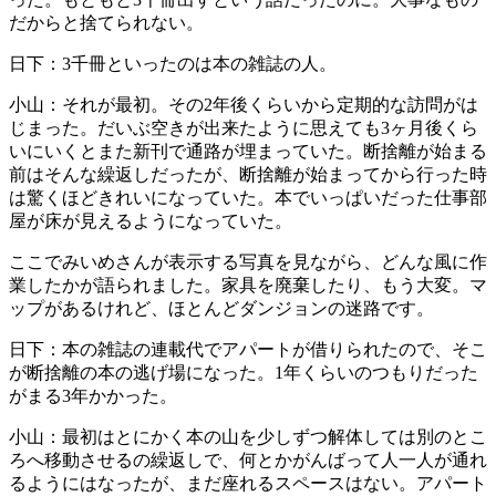
だからと捨てられない。
日下：3千冊といったのは本の雑誌の人。
小山：それが最初。その2年後くらいから定期的な訪問がは
じまった。だいぶ空きが出来たように思えても3ヶ月後くら
いにいくとまた新刊で通路が埋まっていた。断捨離が始まる
前はそんな繰返しだったが、断捨離が始まってから行った時
は驚くほどきれいになっていた。本でいっぱいだった仕事部
屋が床が見えるようになっていた。
ここでみいめさんが表示する写真を見ながら、どんな風に作
業したかが語られました。家具を廃棄したり、もう大変。マ
ップがあるけれど、ほとんどダンジョンの迷路です。
日下：本の雑誌の連載代でアパートが借りられたので、そこ
が断捨離の本の逃げ場になった。1年くらいのつもりだった
がまる3年かかった。
小山：最初はとにかく本の山を少しずつ解体しては別のとこ
ろへ移動させるの繰返しで、何とかがんばって人一人が通れ
るようにはなったが、まだ座れるスペースはない。アパート