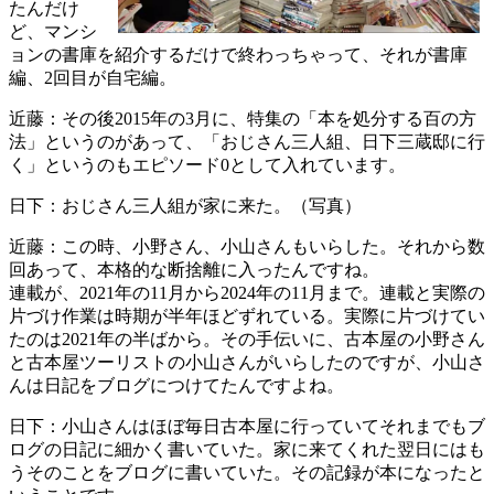
たんだけ
ど、マンシ
ョンの書庫を紹介するだけで終わっちゃって、それが書庫
編、2回目が自宅編。
近藤：その後2015年の3月に、特集の「本を処分する百の方
法」というのがあって、「おじさん三人組、日下三蔵邸に行
く」というのもエピソード0として入れています。
日下：おじさん三人組が家に来た。（写真）
近藤：この時、小野さん、小山さんもいらした。それから数
回あって、本格的な断捨離に入ったんですね。
連載が、2021年の11月から2024年の11月まで。連載と実際の
片づけ作業は時期が半年ほどずれている。実際に片づけてい
たのは2021年の半ばから。その手伝いに、古本屋の小野さん
と古本屋ツーリストの小山さんがいらしたのですが、小山さ
んは日記をブログにつけてたんですよね。
日下：小山さんはほぼ毎日古本屋に行っていてそれまでもブ
ログの日記に細かく書いていた。家に来てくれた翌日にはも
うそのことをブログに書いていた。その記録が本になったと