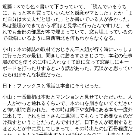
近藤：Xでも色々書いて下さっていて、「読んでいるうち
に、もっと本を買っていいんだと感覚がマヒした」とか「ま
だ自分は大丈夫だと思った」とか書いている人が多かった。
私は整理ができてから2回ほど見学に行ったんですけど、そ
れでも全部の部屋が本で埋まっていて、窓も埋まっているの
で樹海にいるように東西南北も何もわからなくなる。
小山：本の雑誌の取材でおじさん三人組が行く時にいっしょ
に行ったのが最初。聞きしに勝るすさまじさで、本宅の仕事
場のPCを使うのに中に入れなくて庭に立って窓越しにキー
ボードを打ったりするという話があった。冗談かと思ってい
たらほぼそんな状態だった。
日下：ファックスと電話は本当にそうだった。
小山：一番最初は本邸とマンションと見せていただいた。人
一人がやっと通れるくらいで、本の山を崩さないでください
と怖い顔で言われた。その時は廊下や玄関にある本を一度外
に出して、それを日下さんに選別してもらって必要なものだ
け残すということだったんですけど、日下さんが選別すると
ほとんどが中に戻してしまって、その時出たのは百冊程度だ
った。もともと3千冊出すという話だったのに。大事なもの