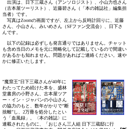
出演は、日下三蔵さん（アンソロジスト）、小山力也さん
（古本屋ツーリスト）、近藤碧さん（「本の雑誌社」編集担
当者）です。
写真はZoomの画面ですが、左上から反時計回りに、近藤
さん、小山さん、みいめさん（SFファン交流会）、日下さ
んです。
以下の記録は必ずしも発言通りではありません。チャット
も含め当日のメモを元に簡略化して記載しているので間違い
があるかも知れません。問題があればご連絡ください。速や
かに修正いたします。
”魔窟王”日下三蔵さんが40年に
わたってため続けた本を、盛林
堂書房の小野さん、古本屋ツア
ー・イン・ジャパンの小山さん
の協力のもと、数年がかりで”断
捨離”し、2万冊を処分したとい
う「血風録」。〈本の雑誌〉に
連載されたものに、「おじさん三人組 日下三蔵邸に行