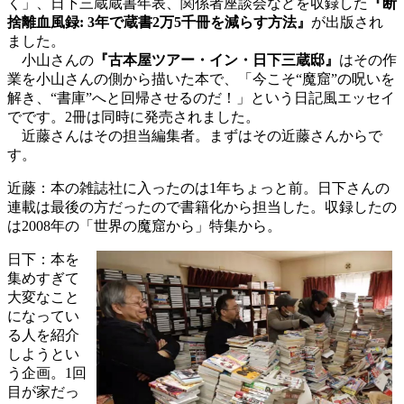
く」、日下三蔵蔵書年表、関係者座談会などを収録した
『断
捨離血風録: 3年で蔵書2万5千冊を減らす方法』
が出版され
ました。
小山さんの
『古本屋ツアー・イン・日下三蔵邸』
はその作
業を小山さんの側から描いた本で、「今こそ“魔窟”の呪いを
解き、“書庫”へと回帰させるのだ！」という日記風エッセイ
でです。2冊は同時に発売されました。
近藤さんはその担当編集者。まずはその近藤さんからで
す。
近藤：本の雑誌社に入ったのは1年ちょっと前。日下さんの
連載は最後の方だったので書籍化から担当した。収録したの
は2008年の「世界の魔窟から」特集から。
日下：本を
集めすぎて
大変なこと
になってい
る人を紹介
しようとい
う企画。1回
目が家だっ