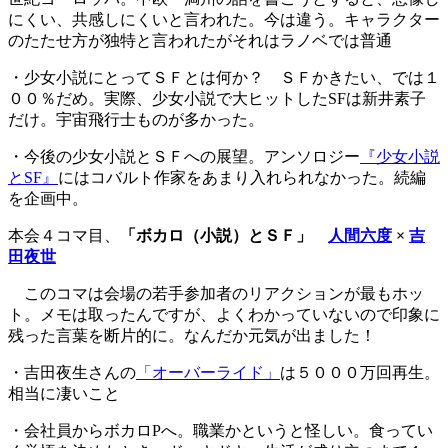
にくい、共感しにくいと言われた。今は違う。キャラクター
のたたせ方が独特と言われたがそれはラノベでは普通
・少女小説にとってＳＦとは何か？ ＳＦかきたい、では１
００％だめ。実際、少女小説で大ヒットしたSFは新井素子
だけ。宇宙飛行士ものが多かった。
・今後の少女小説とＳＦへの展望。アンソロジー
『少女小説
とSF』
にはコバルト作家をあまり入れられなかった。続編
を企画中。
本会４コマ目、
「ボカロ（小説）とＳＦ」
人間六度
×
吉
田夜世
このコマは会場の若手参加者のリアクションが最もホッ
ト。メモは取ったんですが、よくわかっていないので印象に
残った言葉を断片的に。なんだか元気が出ました！
・吉田夜生さんの
「オーバーライド」
は５０００万回再生。
相当に凄いこと
・会社員からボカロPへ。職業かというと怪しい。食ってい