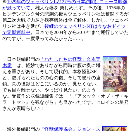
※
1929年のツェッペリンLZ127号の日本訪問はニュース映像
が残っていて、
雄大な姿を 楽しめます。その後、1936年の
ヒンデンブルク号の悲劇の後もツェッペリン社は奮闘するが
第二次大戦で力尽き残存機体は全て解体。しかし、ツェッペ
リン社は生き延び、
後継のツェッペリンNTは今なおドイツ
で定期運航中
。日本でも2004年から2010年まで運行していた
のですが、一度乗ってみたかった……。
日本短編部門の
「わたしたちの怪獣」久永実
木彦
は、軽妙でありながら同時に腹の奥に堪
える重さがあり、そして現代的。本格怪獣SF
と、虐げられたものの心の傷。そして怒りの連
鎖。真の怪獣はどこにいるのか。見たくない、
でも目を離せない、やっぱり見たい、のよう
な。受賞作の収録短編集では、「『アタック・オブ・ザ・キ
ラートマト』を観ながら」も良かったです。ヒロインの星乃
さんが素晴らしい！
海外長編部門の
『怪獣保護協会』ジョン・ス