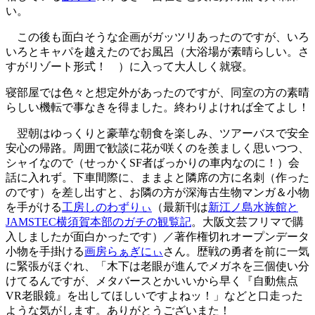
い。
この後も面白そうな企画がガッツリあったのですが、いろ
いろとキャパを越えたのでお風呂（大浴場が素晴らしい。さ
すがリゾート形式！ ）に入って大人しく就寝。
寝部屋では色々と想定外があったのですが、同室の方の素晴
らしい機転で事なきを得ました。終わりよければ全てよし！
翌朝はゆっくりと豪華な朝食を楽しみ、ツアーバスで安全
安心の帰路。周囲で歓談に花が咲くのを羨ましく思いつつ、
シャイなので（せっかくSF者ばっかりの車内なのに！）会
話に入れず。下車間際に、ままよと隣席の方に名刺（作った
のです）を差し出すと、お隣の方が深海古生物マンガ＆小物
を手がける
工房しのわずりぃ
（最新刊は
新江ノ島水族館と
JAMSTEC横須賀本部のガチの観覧記
。大阪文芸フリマで購
入しましたが面白かったです）／著作権切れオープンデータ
小物を手掛ける
画房らぁぎにぃ
さん。歴戦の勇者を前に一気
に緊張がほぐれ、「木下は老眼が進んでメガネを三個使い分
けてるんですが、メタバースとかいいから早く『自動焦点
VR老眼鏡』を出してほしいですよねッ！」などと口走った
ような気がします。ありがとうございまた！