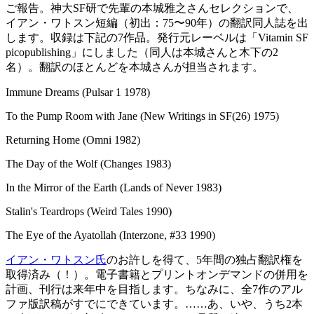
ご報告。神大SF研で先輩の本城雅之さんセレクションで、
イアン・ワトスン短編（初出：75〜90年）の翻訳同人誌を出
します。収録は下記の7作品。発行元レーベルは「Vitamin SF
picopublishing」にしました（同人は本城さんと木下の2
名）。翻訳のほとんどを本城さんが担当されます。
Immune Dreams (Pulsar 1 1978)
To the Pump Room with Jane (New Writings in SF(26) 1975)
Returning Home (Omni 1982)
The Day of the Wolf (Changes 1983)
In the Mirror of the Earth (Lands of Never 1983)
Stalin's Teardrops (Weird Tales 1990)
The Eye of the Ayatollah (Interzone, #33 1990)
イアン・ワトスン氏
のお許しを得て、5年間の独占翻訳権を
取得済み（！）。電子書籍とプリントオンデマンドの併用を
計画、刊行は来年中を目指します。ちなみに、全7作のアル
ファ版訳稿がすでにできています。……あ、いや、うち2本