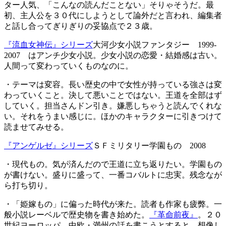
ター人気、「こんなの読んだことない」そりゃそうだ。最
初、主人公を３０代にしようとして論外だと言われ、編集者
と話し合ってぎりぎりの妥協点で２３歳。
『流血女神伝』シリーズ
大河少女小説ファンタジー 1999-
2007 はアンチ少女小説。少女小説の恋愛・結婚感は古い。
人間って変わっていくものなのに。
・テーマは変容。長い歴史の中で女性が持っている強さは変
わっていくこと。決して悪いことではない。王道を全部はず
していく。担当さんドン引き。嫌悪しちゃうと読んでくれな
い。それをうまい感じに。ほかのキャラクターに引きつけて
読ませてみせる。
『アンゲルゼ』シリーズ
ＳＦミリタリー学園もの 2008
・現代もの。気が済んだので王道に立ち返りたい。学園もの
が書けない。盛りに盛って、一番コバルトに忠実。残念なが
ら打ち切り。
・「姫嫁もの」に偏った時代が来た。読者も作家も疲弊。一
般小説レーベルで歴史物を書き始めた。
『革命前夜』
。２０
世紀ヨーロッパ。中欧・満州の話を書こうとすると、想像し