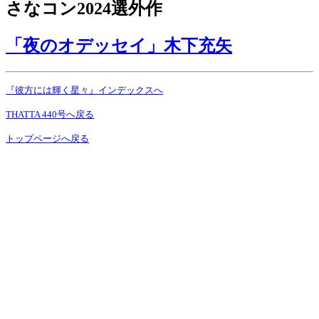
さなコン2024選外作
「夜のオデッセイ」木下充矢
『彼方には輝く星々』インデックスへ
THATTA 440号へ戻る
トップページへ戻る