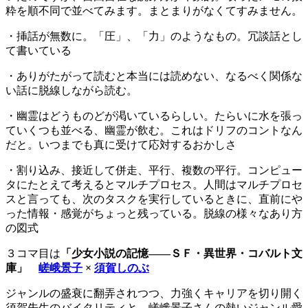
粋を順不同で並べてみます。まとまりがなくてすみません。
・挿話が無数に。「圧」、「力」のようなもの。冗談話とし
て書いている
・ありがたがって読むと本当には読めない、なるべく関係な
い話に脱線しながら読む。
・幽霊はどうものどが渇いているらしい。たらいに水を張っ
ていくつも並べる、幽霊が飲む。これはドリフのコントなん
だと。いつまでも真に受けて応対するおかしさ
・割り込み、接近して併走、平行、複数の平行。コンピュー
タにたとえて考えるとマルチプロセス。人間はマルチプロセ
スと言っても、次のタスクを実行しているときに、直前にや
った情報・感覚がちょっと残っている。脱線の様々なあり方
の図式
３コマ目は
「少女小説の記憶——ＳＦ・異世界・コバルト文
庫」
嵯峨景子
×
須賀しのぶ
ジャンルの盛衰に翻弄されつつ、力強くキャリアを切り開く
須賀先生のバイタリティと、嵯峨景子さんの熱いジャンル愛