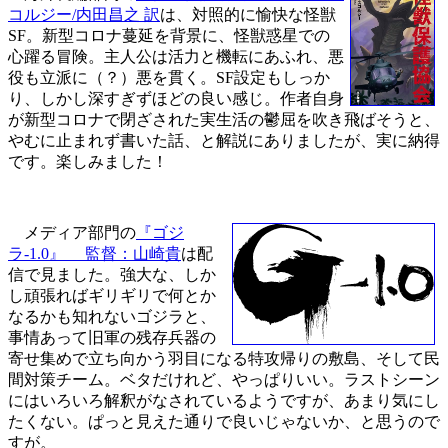
コルジー/内田昌之 訳
は、対照的に愉快な怪獣
SF。新型コロナ蔓延を背景に、怪獣惑星での
心躍る冒険。主人公は活力と機転にあふれ、悪
役も立派に（？）悪を貫く。SF設定もしっか
り、しかし深すぎずほどの良い感じ。作者自身
が新型コロナで閉ざされた実生活の鬱屈を吹き飛ばそうと、
やむに止まれず書いた話、と解説にありましたが、実に納得
です。楽しみました！
メディア部門の
『ゴジ
ラ-1.0』 監督：山崎貴
は配
信で見ました。強大な、しか
し頑張ればギリギリで何とか
なるかも知れないゴジラと、
事情あって旧軍の残存兵器の
寄せ集めで立ち向かう羽目になる特攻帰りの敷島、そして民
間対策チーム。ベタだけれど、やっぱりいい。ラストシーン
にはいろいろ解釈がなされているようですが、あまり気にし
たくない。ぱっと見えた通りで良いじゃないか、と思うので
すが。