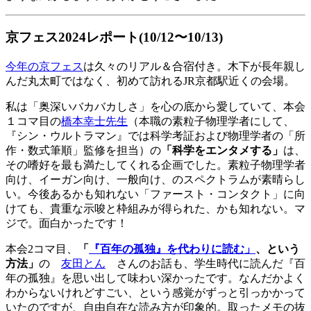
京フェス2024レポート(10/12〜10/13)
今年の京フェス
は久々のリアル＆合宿付き。木下が長年親し
んだ丸太町ではなく、初めて訪れるJR京都駅近くの会場。
私は「奥深いバカバカしさ」を心の底から愛していて、本会
１コマ目の
橋本幸士先生
（本職の素粒子物理学者にして、
『シン・ウルトラマン』では科学考証および物理学者の「所
作・数式筆順」監修を担当）の
「科学をエンタメする」
は、
その嗜好を最も満たしてくれる企画でした。素粒子物理学者
向け、イーガン向け、一般向け、のスペクトラムが素晴らし
い。今後あるかも知れない「ファースト・コンタクト」に向
けても、貴重な示唆と枠組みが得られた、かも知れない。マ
ジで。面白かったです！
本会2コマ目、
「
『百年の孤独』を代わりに読む」
、という
方法」
の
友田とん
さんのお話も、学生時代に読んだ『百
年の孤独』を思い出して味わい深かったです。なんだかよく
わからないけれどすごい、という感覚がずっと引っかかって
いたのですが、自由自在な読み方が印象的。取ったメモの抜