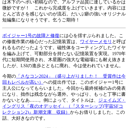
は木下のヘボい初稿なので、アルファ品質に達しているかは
微妙ですが！ これから完成度を上げていきます。内容にほ
とんど古さを感じないのが流石。だいぶ癖の強いオリジナル
短編集になりそうです。乞うご期待！
ボイジャー1号の故障と修復
には心を揺すぶられました。こ
の修復作業の核心だった記憶装置は、
ワイヤーメモリ
と呼ば
れるものだったようです。磁性体をコーティングしたワイヤ
を編み上げて、可動部分を持たない記憶装置を実現。1970年
代に短期間使用され、木星圏の強大な電磁場にも耐え抜きま
したが、LSIの進歩とともに廃れ、今は使われていません。
今期の
「さなコン2024」（盛り上がりました！ 受賞作は今
回もレベルが高い）
への提出作では、このボイジャー1号に
主人公になってもらいました。今回から最終候補のみの発表
になり、拙作は残念ながら選外。やっぱり、もっと丁寧に書
かないとなあ……。例によって、タイトルは、
ジェイムズ・
イングリス「夜のオデッセイ」（『スターシップ(宇宙SFコ
レクション2)』新潮文庫 収録）
からお借りしました。この
話、大好きなのです。