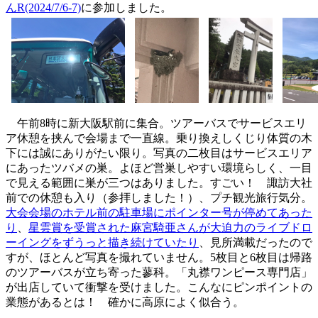
んR(2024/7/6-7)
に参加しました。
午前8時に新大阪駅前に集合。ツアーバスでサービスエリ
ア休憩を挟んで会場まで一直線。乗り換えしくじり体質の木
下には誠にありがたい限り。写真の二枚目はサービスエリア
にあったツバメの巣。よほど営巣しやすい環境らしく、一目
で見える範囲に巣が三つはありました。すごい！ 諏訪大社
前での休憩も入り（参拝しました！）、プチ観光旅行気分。
大会会場のホテル前の駐車場にポインター号が停めてあった
り
、
星雲賞を受賞された麻宮騎亜さんが大迫力のライブドロ
ーイングをずうっと描き続けていたり
、見所満載だったので
すが、ほとんど写真を撮れていません。5枚目と6枚目は帰路
のツアーバスが立ち寄った蓼科。「丸襟ワンピース専門店」
が出店していて衝撃を受けました。こんなにピンポイントの
業態があるとは！ 確かに高原によく似合う。