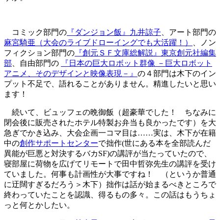
コミック部門の
『ダンジョン飯』九井諒子
、アート部門の
麻宮騎亜（大会のライブドローイングでも大活躍！）
、ノン
フィクション部門の
『創元ＳＦ文庫総解説』東京創元社編集
部
、自由部門の
『日本の巨大ロボット群像 －巨大ロボット
アニメ、そのデザインと映像表現－』
の４部門は木下のイン
プット不足で、語れることがありません。精進したいと思い
ます！
続いて、ビュッフェの晩御飯（超豪華でした！ ちなみに
閉会後に販売されたホテル特製お弁当も良かったです）を大
急ぎでかき込み、大会企画一コマ目は……実は、木下が在籍
中の
創作サポートセンター
で拙作(世にある本を全部読んだ
異能が巨悪と対決するバカSF)の講評が当たっていたので、
寝部屋に荷物を広げてリモートで田中哲弥先生の講評を受け
ていました。何事も計画性が大事ですね！ （というか普通
に迂闊すぎるだろう＞木下）拙作は話が始まるべきところで
終わっていたことを認識、得るもの多々。この話はもうちょ
っと何とかしたい。