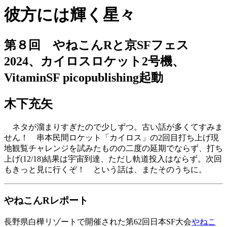
彼方には輝く星々
第８回 やねこんRと京SFフェス
2024、カイロスロケット2号機、
VitaminSF picopublishing起動
木下充矢
ネタが溜まりすぎたので少しずつ。古い話が多くてすみま
せん！ 串本民間ロケット「カイロス」の2回目打ち上げ現
地観覧チャレンジを試みたものの二度の延期でならず、打ち
上げ(12/18)結果は宇宙到達、ただし軌道投入はならず。次回
もきっと見に行くぞ！ という話は、またそのうちに。
やねこんRレポート
長野県白樺リゾートで開催された第62回日本SF大会
やねこ