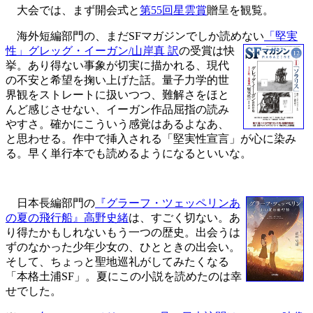
大会では、まず開会式と
第55回星雲賞
贈呈を観覧。
海外短編部門の、まだSFマガジンでしか読めない
「堅実
性」グレッグ・イーガン/山岸真 訳
の受賞は快
挙。あり得ない事象が切実に描かれる、現代
の不安と希望を掬い上げた話。量子力学的世
界観をストレートに扱いつつ、難解さをほと
んど感じさせない、イーガン作品屈指の読み
やすさ。確かにこういう感覚はあるよなあ、
と思わせる。作中で挿入される「堅実性宣言」が心に染み
る。早く単行本でも読めるようになるといいな。
日本長編部門の
『グラーフ・ツェッペリンあ
の夏の飛行船』高野史緒
は、すごく切ない。あ
り得たかもしれないもう一つの歴史。出会うは
ずのなかった少年少女の、ひとときの出会い。
そして、ちょっと聖地巡礼がしてみたくなる
「本格土浦SF」。夏にこの小説を読めたのは幸
せでした。