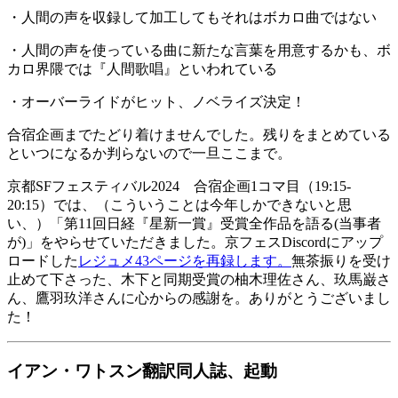
・人間の声を収録して加工してもそれはボカロ曲ではない
・人間の声を使っている曲に新たな言葉を用意するかも、ボ
カロ界隈では『人間歌唱』といわれている
・オーバーライドがヒット、ノベライズ決定！
合宿企画までたどり着けませんでした。残りをまとめている
といつになるか判らないので一旦ここまで。
京都SFフェスティバル2024 合宿企画1コマ目（19:15-
20:15）では、（こういうことは今年しかできないと思
い、）「第11回日経『星新一賞』受賞全作品を語る(当事者
が)」をやらせていただきました。京フェスDiscordにアップ
ロードした
レジュメ43ページを再録します。
無茶振りを受け
止めて下さった、木下と同期受賞の柚木理佐さん、玖馬巌さ
ん、鷹羽玖洋さんに心からの感謝を。ありがとうございまし
た！
イアン・ワトスン翻訳同人誌、起動