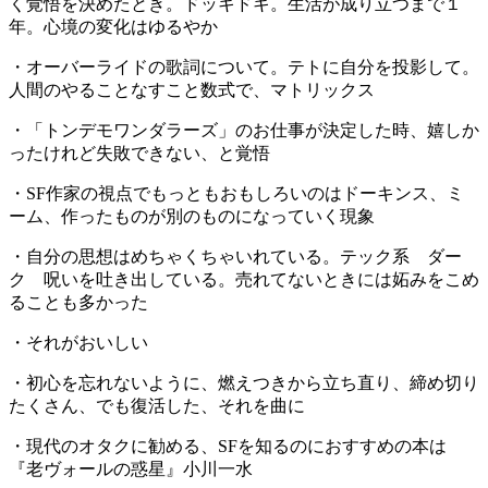
く覚悟を決めたとき。ドッキドキ。生活が成り立つまで１
年。心境の変化はゆるやか
・オーバーライドの歌詞について。テトに自分を投影して。
人間のやることなすこと数式で、マトリックス
・「トンデモワンダラーズ」のお仕事が決定した時、嬉しか
ったけれど失敗できない、と覚悟
・SF作家の視点でもっともおもしろいのはドーキンス、ミ
ーム、作ったものが別のものになっていく現象
・自分の思想はめちゃくちゃいれている。テック系 ダー
ク 呪いを吐き出している。売れてないときには妬みをこめ
ることも多かった
・それがおいしい
・初心を忘れないように、燃えつきから立ち直り、締め切り
たくさん、でも復活した、それを曲に
・現代のオタクに勧める、SFを知るのにおすすめの本は
『老ヴォールの惑星』小川一水