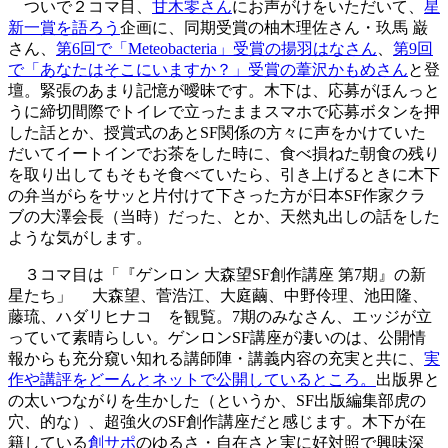
ついで２コマ目、
甘木零さん
にお声がけをいただいて、
星
新一賞を語ろう
企画に、同期受賞の柚木理佐さん・玖馬 巌
さん、
第6回で「Meteobacteria」受賞の揚羽はなさん
、
第9回
で「あなたはそこにいますか？」受賞の葦沢かもめさん
と登
壇。緊張のあまり記憶が曖昧です。木下は、応募がほんっと
うに締切間際でトイレで立ったままスマホで応募ボタンを押
した話とか、授賞式のあとSF関係の方々に声をかけていた
だいてイートインでお茶をした時に、食べ損ねた朝食の残り
を取り出してもそもそ食べていたら、引き上げるときに木下
の弁当がらをサッと片付けて下さった方が日本SF作家クラ
ブの大澤会長（当時）だった、とか、天然丸出しの話をした
ような気がします。
３コマ目は「『ゲンロン 大森望SF創作講座 第7期』の新
星たち」 大森望、菅浩江、大庭繭、中野伶理、池田隆、
藤琉、ハダリヒナコ を観覧。7期のみなさん、エッジが立
っていて素晴らしい。ゲンロンSF講座が凄いのは、公開情
報からも充分窺い知れる講師陣・講義内容の充実と共に、
実
作や講評をどーんとネットで公開しているところ。
出版界と
の太いつながりを生かした（というか、SF出版編集部虎の
穴、的な）、超強火のSF創作講座だと感じます。木下が在
籍している
創サポ
のゆるさ・自在さと実に好対照で興味深