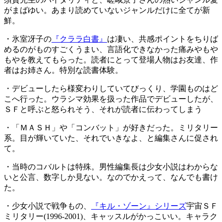
がまばゆい。あまり読めていないジャンルだけに全てが新
鮮。
・氷室冴子の
『クララ白書』
は凄い、共感ポイントをちりば
めるのがものすごくうまい、言語化できなかった痛みやもや
もやを教えてもらった。読者にとって登場人物はお友達、作
者はお姉さん。特別な読書体験。
・デビューしたら様変わりしていてびっくり、学園ものはど
こへ行った。ウラシマ効果を扱った作品でデビューしたが、
ＳＦと呼ぶと怒られそう、それが読者に伝わってしまう
・「ＭＡＳＨ」や「コンバット」が好きだった。ミリタリー
系。目が輝いていた、それでいきなよ、と編集さんに促され
て。
・当時のコバルトは特殊。男性編集長は少女小説はわからな
いと公言、数字しか見ない。なのでかえって、なんでも書け
た。
・少女小説で戦争もの、
『キル・ゾーン』シリーズ
宇宙ＳＦ
ミリタリー(1996-2001)、キャッスルがかっこいい。キャラク