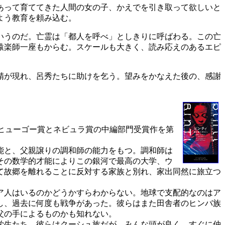
あって育ててきた人間の女の子、かえでを引き取って欲しいと
よう教育を頼み込む。
いうのだ。亡霊は「都人を呼べ」としきりに呼ばわる。この亡
猿楽師一座もからむ。スケールも大きく、読み応えのあるエピ
精が現れ、呂秀たちに助けを乞う。望みをかなえた後の、感謝
ヒューゴー賞とネビュラ賞の中編部門受賞作を第
能と、父親譲りの調和師の能力をもつ。調和師は
その数学的才能によりこの銀河で最高の大学、ウ
て故郷を離れることに反対する家族と別れ、家出同然に旅立つ
ア人はいるのかどうかすらわからない。地球で支配的なのはア
し、過去に何度も戦争があった。彼らはまた田舎者のヒンバ族
父の手によるものかも知れない。
学生たち。彼らはクーシュ族だが、みんな頭が良く、すぐに仲