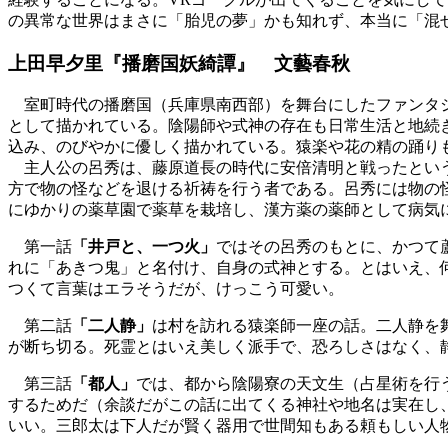
の異常な世界はまさに「胎児の夢」かも知れず、本当に「混
上田早夕里『播磨国妖綺譚』 文藝春秋
室町時代の播磨国（兵庫県南西部）を舞台にしたファンタジ
として描かれている。陰陽師や式神の存在も日常生活と地続
込み、のびやかに優しく描かれている。猿楽や花の精の踊り
主人公の呂秀は、藤原道長の時代に安倍清明と戦ったという
方で物の怪などを退ける祈祷を行う者である。呂秀には物の
にゆかりの薬草園で薬草を栽培し、漢方薬の薬師として病気
第一話
「井戸と、一つ火」
ではその呂秀のもとに、かつて
れに「あきつ鬼」と名付け、自身の式神とする。とはいえ、
つくて言葉はエラそうだが、けっこう可愛い。
第二話
「二人静」
は村を訪れる猿楽師一座の話。二人静を
が断ち切る。死霊とはいえ美しく派手で、恐ろしさはなく、
第三話
「都人」
では、都から陰陽寮の天文生（占星術を行
するためだ（余談だがこの話に出てくる神社や地名は実在し
いい。三郎太は下人だが賢く器用で世間知もある頼もしい人