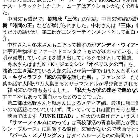
ナス・トラックとしたこと。ムーアはアクションがなく心理
た。
中国SFも盛況で、
劉慈欣『三体』
の完結、中国SF短編の
樹『時間の王』
などが挙げられました。中村さんは
『三体』
うだけの話だが、第二部がエンターテインメントとして面白
介。
中村さんも冬木さんもこぞって推すのが
アンディ・ウィア
に宇宙生物SFとファーストコンタクトものが加わっている、
明が発展していくさまを描き出しているクモSFとして推薦。
冬木さんはまた
N・K・ジェミシン『オベリスクの門』
を、
壊後に生き延びている人類の話だが第一部ではほとんど明ら
ス・キヴィラフク『蛇の言葉を話した男』
。ファンタジーだ
葉を話す人間が1万人集まるとサラマンドルが呼び覚まされ
韓国SFの話題もありました。
『私たちが光の速さで進めな
すエコSFもあって面白かったとのことでした。
第二部は添野さんと縣さんによるメディア編。最後に堺三保
いので話題についていけず。聞いていてこれは面白そうと思
映画ではまず
『JUNK HEAD』
。仰天の大傑作だというス
『サマーフィルムにのって』
は高校部活の青春映画だが実
シン・ブルース』に匹敵する傑作。SF研がないので映画研と
『パーム・スプリングス』
はタイムループものの時間SF