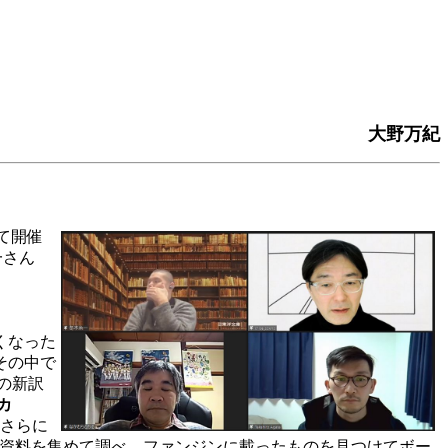
大野万紀
て開催
一さん
くなった
その中で
の新訳
カ
さらに
資料を集めて調べ、ファンジンに載ったものを見つけてボー