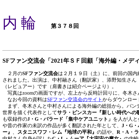
内 輪
第３７８回
SFファン交流会「2021年ＳＦ回顧「海外編・メデ
２月の
SFファン交流会
は２月１９日（土）に、前回の国内編
されました。出演は、中村融さん（翻訳家）、添野知生さん
（レビュアー）です（肩書きは紹介ページより）。
写真はzoomの画面ですが、左上から反時計回りに、冬木
なお今回の資料は
SFファン交流会のサイト
からダウンロー
まず、冬木さんと中村さんによる海外編の総括から。パンデ
世界を描く代表作として
サラ・ピンスカー『新しい時代への
も収録作の
J・G・バラード「集中ケアユニット」
を人が人と
や昔の作家の未訳の作品が多く翻訳された年として、
J・G
ー』
、
スタニスワフ・レム『地球の平和』
の話や、
R・A・
中村さん自身が訳した
C・L・ムーア『大宇宙の魔女』
の内輪