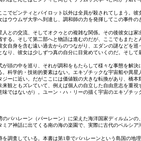
こでビンティとパイロット以外は全員が殺されてしまう。彼
女はウウムザ大学へ到達し、調和師の力を発揮してこの事件の
人との交流、そしてオクゥとの複雑な関係。その後彼女は家
省する。そして第二部へと物語は進むのだが、ここでもまたと
彼女自身を含む遠い過去からのつながり、エダンの謎などを巡
となり、彼女は少しずつ真の自分に目覚めていくのだ。そして
が頭の中を巡り、それが調和をもたらして様々な事態を解決
る。科学的・技術的要素はない。エキゾチックな宇宙船や異星人
タジーに近い。だがここには価値観の大きな転換があり、橋本
未来観ともズレていて、例えば個人の自立した自由意志を重視
意味ではないが）。ユーン・ハ・リーの描く宇宙のエキゾチッ
のバハレーン（バーレーン）に栄えた海洋国家ディルムンの
タミア神話に出てくる南の海の楽園で、実際に古代のペルシア
跡を調査している。本書は第1章でバハレーンという島国の地理