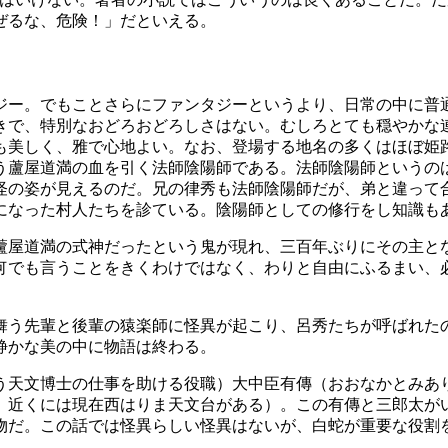
ぜるな、危険！」だといえる。
ー。でもことさらにファンタジーというより、日常の中に普
きで、特別なおどろおどろしさはない。むしろとても穏やかな
も美しく、雅で心地よい。なお、登場する地名の多くはほぼ姫
蘆屋道満の血を引く法師陰陽師である。法師陰陽師というの
怪の姿が見えるのだ。兄の律秀も法師陰陽師だが、弟と違って
になった村人たちを診ている。陰陽師としての修行をし知識も
蘆屋道満の式神だったという鬼が現れ、三百年ぶりにその主と
何でも言うことをきくわけではなく、わりと自由にふるまい、
舞う先輩と後輩の猿楽師に怪異が起こり、呂秀たちが呼ばれた
静かな美の中に物語は終わる。
う天文博士の仕事を助ける役職）大中臣有傳（おおなかとみあ
、近くには現在西はりま天文台がある）。この有傳と三郎太が
物だ。この話では怪異らしい怪異はないが、白蛇が重要な役割