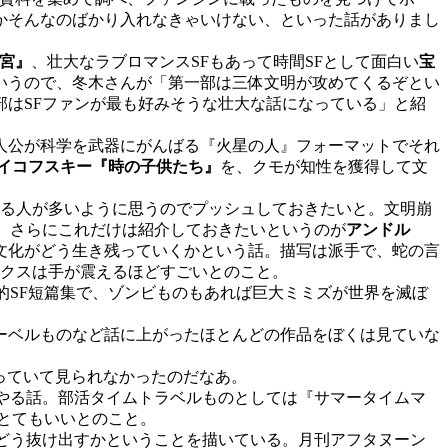
かそんなのばかり入れなきゃいけない、といった話がありまし
迷宮』
、壮大なラブロマンスSFもあって時間SFとして面白い
宝
いうので、冬木さんが「第一部は三体文明が攻めてくるぞとい
はSFファンが最も好みそうな壮大な話になっている」と紹
人公が科学を武器にがんばる『火星の人』フォーマットでそれ
イコフスキー『時の子供たち』
を、クモが知性を獲得して文
る人が多いように思うのでプッシュしておきたいと。文明崩
。さらにこれだけは紹介しておきたいというのが
アンドル
文化がどう生き残っていくかという話。描写は派手で、蛇の言
ックスは手が震えるほどすごいとのこと。
的SF短篇集で、ゾンビものもあれば巨大ミミズが世界を滅ぼ
ーベルものなど話に上がったほとんどの作品をぼくは見ていな
っていて見られなかったのだなあ。
やる話。部活タイムトラベルものとしては『サマータイムマ
てとてもいいとのこと。
どう抜け出すかということを描いている。月刊アフタヌーン