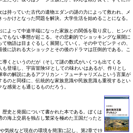
女は持っていた古代の遺物エダンの謎の力によって救われ、メ
きっかけとなった問題を解決。大学生活を始めることになる。
出によって中途半端になった家族との関係を取り戻し、ヒンバ
んでもない事態が起こる。その悲劇的でショッキングな展開に
って物語は目まぐるしく展開していく。その中でビンティの、
最後に訪れる大ショックとその後のドラマは圧倒的である。こ
に導くというのだが（そして謎の数式がいくつも出てくる
も登場し、宇宙冒険SFとしての味わいはあるが、作りとし
輝幸の解説にあるアフリカン・フューチャリズムという言葉が
するのと同様に、伝統的な家族意識や民族意識も重視するとい
クな感覚とも通じるものだろう。
、歴史と発掘について書かれた本である。ぼくは
湾の海上交易を独占し繁栄を極めた王国だったと
や気候など現在の環境を簡潔に記し、第2章で19