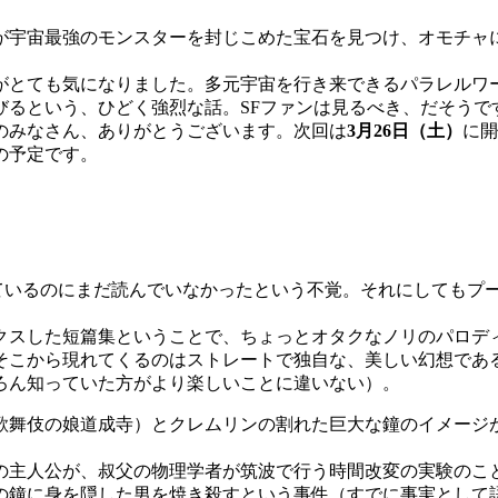
が宇宙最強のモンスターを封じこめた宝石を見つけ、オモチャ
がとても気になりました。多元宇宙を行き来できるパラレルワ
びるという、ひどく強烈な話。SFファンは見るべき、だそうで
のみなさん、ありがとうございます。次回は
3月26日（土）
に開
の予定です。
。
なっているのにまだ読んでいなかったという不覚。それにしても
スした短篇集ということで、ちょっとオタクなノリのパロデ
そこから現れてくるのはストレートで独自な、美しい幻想であ
ろん知っていた方がより楽しいことに違いない）。
歌舞伎の娘道成寺）とクレムリンの割れた巨大な鐘のイメージが
主人公が、叔父の物理学者が筑波で行う時間改変の実験のこ
の鐘に身を隠した男を焼き殺すという事件（すでに事実として