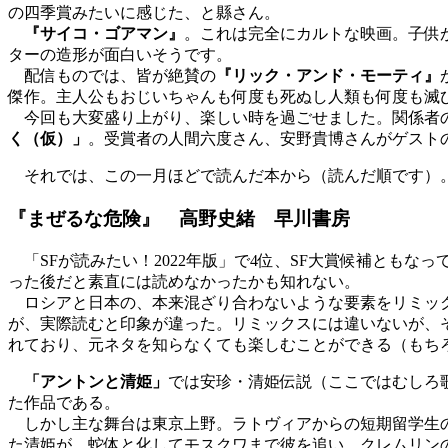
の四季賞みたいに感じた、と縣さん。
『サイコ・ゴアマン』
。これは完全にカルトな映画。子供
ターの造形が面白いそうです。
配信ものでは、皆が絶賛の
『リック・アンド・モーティ』
傑作。主人公もおじいちゃんも何度も死ぬし人類も何度も滅
今回も大変盛り上がり、楽しい時を過ごせました。関係者
く（仮）」
。受賞者の人間六度さん、安野貴博さんがゲスト
それでは、この一月ほどで読んだ本から（読んだ順です）
『まぜるな危険』 高野史緒 早川書房
「SFが読みたい！2022年版」で4位、SF大賞候補とも
った後だと素直には読めなかったかも知れない。
ロシアと日本の、本来混ざり合わないような要素をリミック
が、実際読むと印象が違った。リミックスには違いないが、
れており、元ネタを知らなくても楽しむことができる（もち
「アントンと清姫」
では安珍・清姫伝説（ここではむしろ
た作品である。
しかし主な舞台は東京上野。ラトヴィアからの短期留学生の
た清姫が、蛇体と化してモスクワまで彼を追い、クレムリン