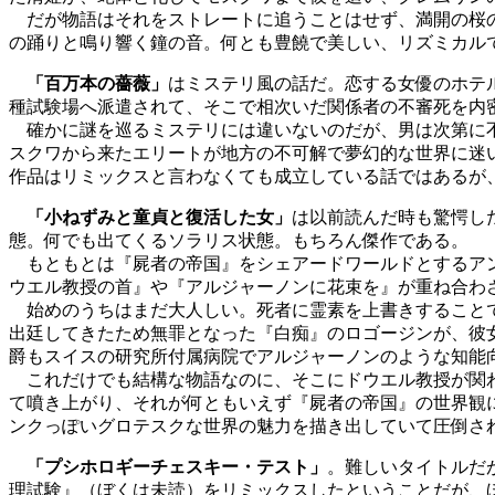
だが物語はそれをストレートに追うことはせず、満開の桜の
の踊りと鳴り響く鐘の音。何とも豊饒で美しい、リズミカル
「百万本の薔薇」
はミステリ風の話だ。恋する女優のホテ
種試験場へ派遣されて、そこで相次いだ関係者の不審死を内
確かに謎を巡るミステリには違いないのだが、男は次第に不
スクワから来たエリートが地方の不可解で夢幻的な世界に迷
作品はリミックスと言わなくても成立している話ではあるが、
「小ねずみと童貞と復活した女」
は以前読んだ時も驚愕し
態。何でも出てくるソラリス状態。もちろん傑作である。
もともとは『屍者の帝国』をシェアードワールドとするアン
ウエル教授の首』や『アルジャーノンに花束を』が重ね合わ
始めのうちはまだ大人しい。死者に霊素を上書きすることで
出廷してきたため無罪となった『白痴』のロゴージンが、彼
爵もスイスの研究所付属病院でアルジャーノンのような知能
これだけでも結構な物語なのに、そこにドウエル教授が関わ
て噴き上がり、それが何ともいえず『屍者の帝国』の世界観
ンクっぽいグロテスクな世界の魅力を描き出していて圧倒さ
「プシホロギーチェスキー・テスト」
。難しいタイトルだ
理試験』（ぼくは未読）をリミックスしたということだが、