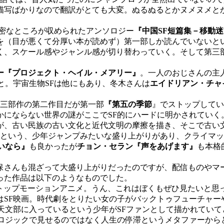
描写ばかりなので翻訳がとても大変。ぬるぬるとかヌメヌメと
濃密なところが収められたアンソロジー
『中国SF短篇集－移動
を（目が悪くて分厚い本が読めず）第一部しか読んでいないと
く、スケール感やジャンル感が切り替わっていく。そして第三部
ー『プロジェクト・ヘイル・メアリー』
。一人のおじさんの主
と。宇宙生物SFは他にもあり、冬木さんは
エイドリアン・チャ
三部作の第二作目だが第一部
『第五の季節
』でストップしてい
かにならない世界の謎がここでSF的にハードに明かされていく
が、古い民族の古い文化と近代文明の摩擦を描き、そこで古い
るという、少年ジャンプみたいな盛り上がりがあり、クライマ
いなら』
も良かったが
チョン・セラン『声をあげます』
も本格
さんも混ざって大盛り上がりだったのですが、配信ものやマ
った作品は以下のようなものでした。
トップモーションアニメ。うん、これはぼくもぜひ見たいと思
はSF映画。時代劇をとりたい女の子がバックトゥフューチャー
天文部に入っているという少年がSFファンとして描かれてい
。ロジックで見せるのではなく人生の停滞というメタファーから