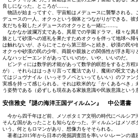
良しになった。ところが……。
物語が始まってすぐ、宇宙船はメデュースに襲撃される。こ
デュースの一人、オクゥという個体とつながりができる。彼
友だちを殺したメデュースのオクゥとも一緒に……。
なかなか波瀾万丈である。異星での学園ドラマ、様々な異星
族として砂漠への巡礼を果たすためオクゥを伴って地球へ帰
は触れないが、さらにそこから第三部へと続き、砂漠の民や
オクゥや砂漠の民の少年、両親や親族との関係性が浮き彫り
んなハッピーエンドがあっていいのか。いや、いいのだ。
ビンティには数学的才能があって数学的瞑想をすると方程式
が）、それらははっきり言って魔法であり、魔術の呪文であ
てはジュヴナイル（いっそラノベといってもいい）のファン
実感を持って感じられる。それは欧米的な「かくあるべき」
う姿勢である（必ずしも現在ある家族意識や民族意識という
安倍雅史『謎の海洋王国ディルムン』 中公選書
今から四千年ほど前、メソポタミア文明の時代にペルシア湾
そんな国があったことも知らなかった。ディルムンはメソポ
いう。何ともロマンがあり、想像力をそそられる。
著者は2015年から日本の発掘調査団を率いバハレーンの遺