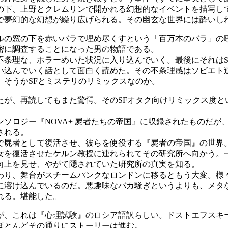
下、上野とクレムリンで開かれる幻想的なイベントを描写し
で夢幻的な幻想が繰り広げられる。その幽玄な世界には酔いし
ルの窓の下を赤いバラで埋め尽くすという「百万本のバラ」の
密に調査することになった男の物語である。
条理な、ホラーめいた状況に入り込んでいく。最後にそれはS
い込んでいく話として面白く読めた。その不条理感はソビエト
そうかSFとミステリのリミックスなのか。
たが、再読してもまた驚愕。そのSFオタク向けリミックス度と
ソロジー『NOVA+ 屍者たちの帝国』に収録されたものだが
される。
屍者として復活させ、彼らを使役する『屍者の帝国』の世界
女を復活させたケルン教授に連れられてその研究所へ向かう。
向上を見せ、やがて隠されていた研究所の真実を知る。
り、舞台がスチームパンクなロンドンに移るともう大変。様々
に溶け込んでいるのだ。悪趣味なバカ騒ぎというよりも、メタな
れる。堪能した。
が、これは『心理試験』のロシア語訳らしい。ドストエフスキ
ほとんどその通りにストーリーは進む。