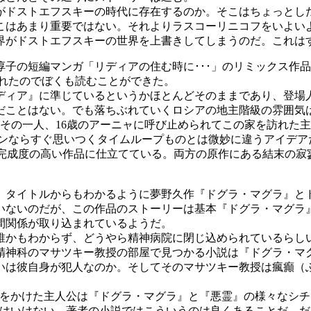
ドストエフスキーの時代に存在するのか。そこはちょっとした
こはあまり重要ではない。それよりラスコーリニコフをいよい
界がドストエフスキーの世界を上書きしてしまうのだ。これは
子の短編マンガ「リディアの住む時に･･･」のリミックス作品
されたのでぼくも読むことができた。
ィア』に準じているというかほとんどそのままであり、登場
だことはない。でも落ちぶれていくロシアの地主階級の雰囲気
その一人、16歳のアーニャに呼び止められてこの家を訪れた
ァンならすぐ思いつくタイムループものとは微妙に違うアイデ
り完成度の高い作品に仕立てている。両方の原作にある結末の寂
。タイトルからもわかるように夢野久作『ドグラ・マグラ』と
いないのだが、この作品のストーリーは基本『ドグラ・マグラ
間関係が取り込まれているようだ。
かもわからず、どうやら精神病院に閉じ込められているらし
精神科のマサツキー教授の部屋で見つかる小説は『ドグラ・マ
いは彼自身が犯人なのか。そしてそのマサツキー教授は瘋癲（
をかけた主人公は『ドグラ・マグラ』と『悪霊』の様々なシチ
てはいけない。著者の小説ではこういうのは良くあることだ。