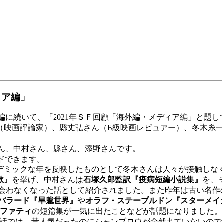
ィア編」
に続いて、「2021年ＳＦ回顧「海外編・メディア編」と題し
（映画評論家）、縣丈弘さん（B級映画レビュアー）、冬木糸
さん、中村さん、縣さん、添野さんです。
ドできます。
ミックな年を反映したものとして冬木さんは人々が接触しな
歌』
を挙げ、中村さんは
石塚久郎監訳『疫病短編小説集』
を、
会わなくなった話として紹介されました。また昨年は古い名作
・バラード『旱魃世界』
や
オラフ・ステープルドン『スターメイ
ラファティ
の短篇集が一気に出たことなどが話題になりました。
話では、昔人気だったのにシャンブロウが全然出ていないので