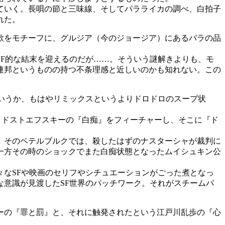
ていく。長唄の節と三味線、そしてパラライカの調べ、白拍子
れた。
歌をモチーフに、グルジア（今のジョージア）にあるバラの品
F的な結末を迎えるのだが……。そういう謎解きよりも、モ
連邦というものの持つ不条理感と近しいのかも知れない。この
いうか、もはやリミックスというよりドロドロのスープ状
、ドストエフスキーの『白痴』をフィーチャーし、そこに『ド
。そのペテルブルクでは、殺したはずのナスターシャが裁判に
一方その時のショックでまた白痴状態となったムイシュキン公
なSFや映画のセリフやシチュエーションがごった煮となっ
意識が見渡したSF世界のパッチワーク。それがスチームパ
ーの『罪と罰』と、それに触発されたという江戸川乱歩の『心