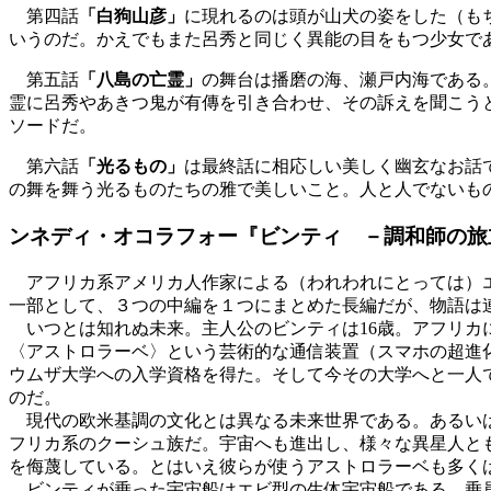
第四話
「白狗山彦」
に現れるのは頭が山犬の姿をした（も
いうのだ。かえでもまた呂秀と同じく異能の目をもつ少女で
第五話
「八島の亡霊」
の舞台は播磨の海、瀬戸内海である
霊に呂秀やあきつ鬼が有傳を引き合わせ、その訴えを聞こう
ソードだ。
第六話
「光るもの」
は最終話に相応しい美しく幽玄なお話
の舞を舞う光るものたちの雅で美しいこと。人と人でないも
ンネディ・オコラフォー『ビンティ －調和師の旅
アフリカ系アメリカ人作家による（われわれにとっては）エ
一部として、３つの中編を１つにまとめた長編だが、物語は
いつとは知れぬ未来。主人公のビンティは16歳。アフリカ
〈アストロラーベ〉という芸術的な通信装置（スマホの超進
ウムザ大学への入学資格を得た。そして今その大学へと一人
のだ。
現代の欧米基調の文化とは異なる未来世界である。あるいは
フリカ系のクーシュ族だ。宇宙へも進出し、様々な異星人と
を侮蔑している。とはいえ彼らが使うアストロラーベも多く
ビンティが乗った宇宙船はエビ型の生体宇宙船である。乗員