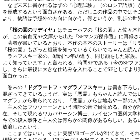
なぜ未来に書かれるはずの『心理試験』（のロシア語版）が
を形成するという面白さがある。ただしこの作品の中ではそ
より、物語は予想外の方向に向かう。何というか、乱歩の世
「桜の園のリディヤ」
はチェーホフの『桜の園』と佐々木淳
が、この前創元SF文庫から出た『SFマンガ傑作選』に再録
著者が書いているとおり、本作の基本のストーリーは『リデ
『桜の園』もざっと粗筋を知っているくらいでちゃんと読ん
ラネフスキー家の、8歳ずつ年の違う、同じ顔をした家族。
よく知っています」と言われる。時間SFである（今のSFフ
し、さらに最後に大きな仕込みを入れることでSFとしてよ
面白かった。
巻末の
「ドグラートフ・マグラノフスキー」
は書き下ろし
混ざってきているようだ。実は『悪霊』もちゃんと読んでは
マグラ』から取られており、『悪霊』からは地名や一部の人
主人公はブウウーーンという時計の音で目覚める。自分が誰
在。そして現れるワカバヤーシン博士。ルイセンコ医科大学
キでの殺人事件と主人公は何らかの関係があるらしい。ある
放浪したという。
ここまではいい。そこに突然VRゴーグルが出てきて、それ
経験することになる。VRゴーグルが出てくることを気にし