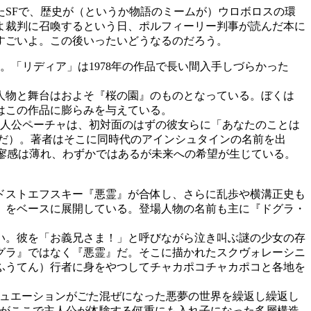
SFで、歴史が（というか物語のミームが）ウロボロスの環
よ裁判に召喚するという日、ポルフィーリー判事が読んだ本に
すごいよ。この後いったいどうなるのだろう。
。「リディア」は1978年の作品で長い間入手しづらかった
人物と舞台はおよそ『桜の園』のものとなっている。ぼくは
はこの作品に膨らみを与えている。
主人公ペーチャは、初対面のはずの彼女らに「あなたのことは
アだ）。著者はそこに同時代のアインシュタインの名前を出
寥感は薄れ、わずかではあるが未来への希望が生じている。
ドストエフスキー『悪霊』が合体し、さらに乱歩や横溝正史も
』をベースに展開している。登場人物の名前も主に『ドグラ・
い。彼を「お義兄さま！」と呼びながら泣き叫ぶ謎の少女の存
グラ』ではなく『悪霊』だ。そこに描かれたスクヴォレーシニ
ふうてん）行者に身をやつしてチャカポコチャカポコと各地を
ュエーションがごた混ぜになった悪夢の世界を繰返し繰返し
だがここで主人公が体験する何重にも入れ子になった多層構造