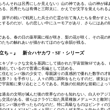
ちろんそれは呂秀にしか見えない）山の神である。山の神が縁
ある。呂秀たちは有傳と三郎太に、かえでが文字を覚えられる
。源平の戦いで戦死した兵士の亡霊が出て海人たちを脅かすと
とするのだが。もの悲しい中にユーモアがあり、さらにはあの
である。春の日の薬草園に桜が咲き、梨の花が咲く。その花の
のたちの触れあいが描かれてほのかな余韻が残る。
立ち－』 新☆ハヤカワ・SF・シリーズ
キゾチックな文化を基調にして描かれた宇宙冒険SFである。
連続しているので普通に長編として読める。
に住むヒンバ族の少女で、母親譲りの直感的で優れた数学の才
化形？）を手作りし、人々の間に調和をもたらすのだ。彼女は
で宇宙船に乗り込むところである。民族の伝統的な規範によっ
過去の文明が滅んだ後の世界なのかも知れない。白人やアジ
も交流がある。彼らはクラゲに似た異星種族メデュースと敵対
はヒンバ族が作ったものなのだ。特に高級なものはビンティの
のほとんどはビンティと同じくウウムザ大学へと向かう若い