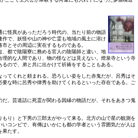
通に怪異があっただろう時代の、当たり前の物語
連作で、妖怪や山の神や亡霊も地域の風土に溶け
路市とその周辺に実在するものである。
は、都で陰陽寮に務める官人の陰陽師と違い、地
合理的な人間であり、物の怪などは見えない。燈泉寺という寺
あるので、弟と共に出かけて祈祷をすることもある。
なってくれと頼まれる。恐ろしい姿をした赤鬼だが、呂秀はそ
必要な時に呂秀や律秀を助けてくれるといった存在である。ご
のだ。芸道話に死霊が関わる因縁の物語だが、それをあきつ鬼
りもり）と下男の三郎太がやって来る。北方の山で星の観測を
いいコンビで、有傳はいかにも都の学者という雰囲気だが人は
を果たす。