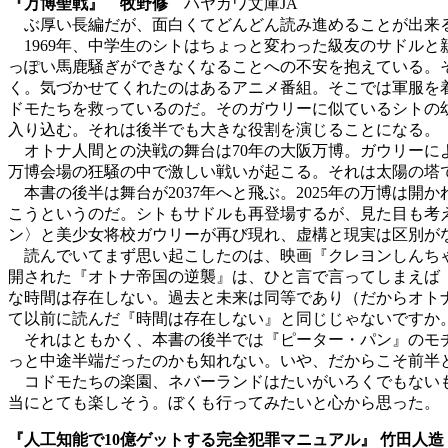
『万博聖戦』 牧野修
ハヤカワ文庫JA
ぶ厚い長編だが、面白くてどんどん読み進めることが出来る
1969年、中学生のシトはちょっと変わった級友のサドル
っぽい馬鹿騒ぎができなくなることへの不安を抱えている。
く。気づかせてくれたのはあるアニメ番組。そこでは軍服を
ドモたちを救っているのだ。そのガウリーに似ているシトの
入り込む。それは後半でも大きな役割を演じることになる。
オトナ人間との決戦の舞台は70年の大阪万博。ガウリーに
万博会場の狂騒の中で激しい戦いが起こる。それは太陽の塔
本書の後半は舞台が2037年へと飛ぶ。2025年の万博は
こうというのだ。シトもサドルも再登場するが、見た目も考
ン〉と美少女将校ガウリーが再び現れ、虚構と現実は区別が
読んでいてまず思い起こしたのは、映画『クレヨンしんちゃん
開された『オトナ帝国の逆襲』は、ひと言で言ってしまえば
な時間は存在しない。過去と未来は同等であり（だからオト
て以前に読んだ『時間は存在しない』と同じじゃないですか
それはともかく、本書の後半では『ピーター・パン』のモチ
っと中途半端だったのかも知れない。いや、だからこそ前半
コドモたちの楽園、ネバーランドはたいがいろくでもないも
当にとても楽しそう。ぼくも行ってみたいと心から思った。
『人工知能で10億ゲットする完全犯罪マニュアル』 竹田人造