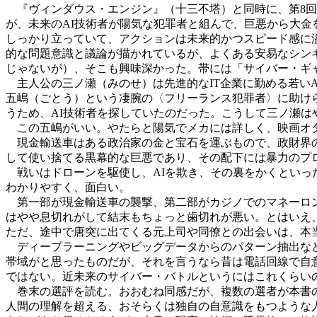
『ヴィンダウス・エンジン』（十三不塔）と同時に、第8回
が、未来のAI技術者が陽気な犯罪者と組んで、巨悪から大
しっかり立っていて、アクションは未来的かつスピード感に
的な問題意識と議論が描かれているが、よくある安易なシン
じゃないが）、そこも興味深かった。帯には「サイバー・ギ
主人公の三ノ瀬（みのせ）は先進的なIT企業に勤める若い
五嶋（ごとう）という凄腕の〈フリーランス犯罪者〉に助け
うため、AI技術者を探していたのだった。こうして三ノ瀬
この五嶋がいい。やたらと陽気でメカには詳しく、映画オタ
現金輸送車はある政治家の金と宝石を運ぶもので、政財界の
して使い捨てる黒幕的な巨悪であり、その配下には暴力のプ
戦いはドローンを駆使し、AIを欺き、その裏をかくといっ
わかりやすく、面白い。
第一部が現金輸送車の襲撃、第二部がカジノでのマネーロン
はやや息切れがして結末もちょっと歯切れが悪い。とはいえ
ただ、途中で唐突に出てくる元上司や同僚との出会いは、本
ディープラーニングやビッグデータからのパターン抽出など
帯域がと思ったものだが、それを言うなら昔は電話回線で自
ではない。近未来のサイバー・バトルというにはこれくらい
巻末の選評を読む。おおむね同感だが、複数の選者が本書の
人間の理解を超える、おそらくは独自の自意識をもつような