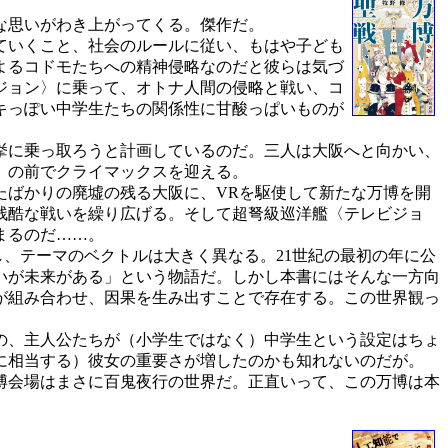
な思いがわき上がってくる。傑作だ。
ていくこと、社会のルールに従い、もはや子ども
よるコドモたちへの精神侵略なのだと彼らは気づ
ジョン〉に乗って、オトナ人間の侵略と戦い、コ
キっぽい中学生たちの関係性に甘酸っぱいものが
挙に乗っ取ろうと計画しているのだ。三人は大阪へと向かい、
）の前でクライマックスを迎える。
ったばかりの廃墟の残る大阪に、VRを駆使して新たな万博を開
残酷な戦いを繰り広げる。そして超弩級巡洋艦〈テレビジョ
まるのだ……。
、テーマのベクトルは大きく異なる。21世紀の最初の年に公
いが未来がある」という物語だ。しかし本書にはそんな一方向
が組み合わせ、因果を生み出すことで存在する。この世界観っ
。
の、主人公たちが（小学生ではなく）中学生という設定はちょ
に相当する）彼女の重要さが増したのかも知れないのだが。
博会場はまさに百鬼夜行の世界だ。正直いって、この万博は本