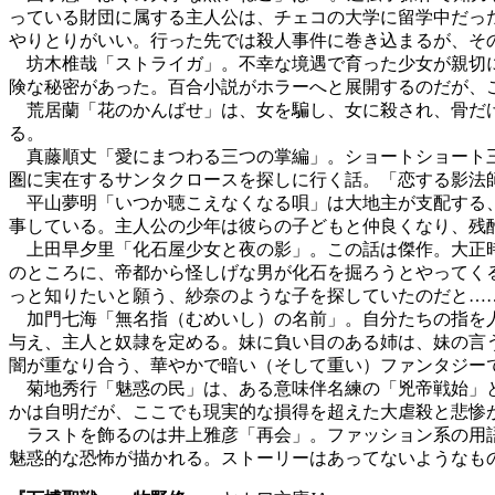
っている財団に属する主人公は、チェコの大学に留学中だっ
やりとりがいい。行った先では殺人事件に巻き込まるが、そ
坊木椎哉「ストライガ」。不幸な境遇で育った少女が親切に
険な秘密があった。百合小説がホラーへと展開するのだが、
荒居蘭「花のかんばせ」は、女を騙し、女に殺され、骨だけ
る。
真藤順丈「愛にまつわる三つの掌編」。ショートショート三
圏に実在するサンタクロースを探しに行く話。「恋する影法
平山夢明「いつか聴こえなくなる唄」は大地主が支配する、
事している。主人公の少年は彼らの子どもと仲良くなり、残
上田早夕里「化石屋少女と夜の影」。この話は傑作。大正時
のところに、帝都から怪しげな男が化石を掘ろうとやってく
っと知りたいと願う、紗奈のような子を探していたのだと…
加門七海「無名指（むめいし）の名前」。自分たちの指を人
与え、主人と奴隷を定める。妹に負い目のある姉は、妹の言
闇が重なり合う、華やかで暗い（そして重い）ファンタジー
菊地秀行「魅惑の民」は、ある意味伴名練の「兇帝戦始」と
かは自明だが、ここでも現実的な損得を超えた大虐殺と悲惨
ラストを飾るのは井上雅彦「再会」。ファッション系の用語
魅惑的な恐怖が描かれる。ストーリーはあってないようなも