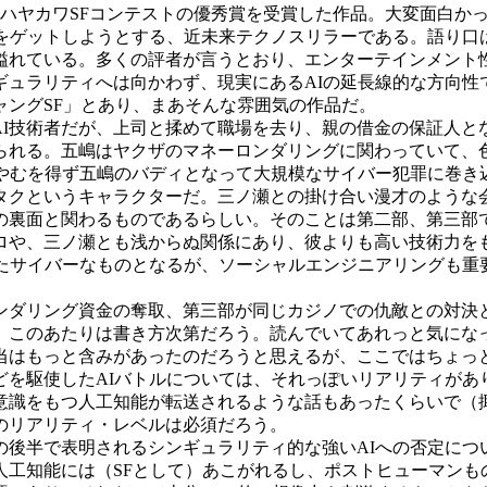
ハヤカワSFコンテストの優秀賞を受賞した作品。大変面白か
金をゲットしようとする、近未来テクノスリラーである。語り口
溢れている。多くの評者が言うとおり、エンターテインメント性
ギュラリティへは向かわず、現実にあるAIの延長線的な方向性
ャングSF」とあり、まあそんな雰囲気の作品だ。
AI技術者だが、上司と揉めて職場を去り、親の借金の保証人と
られる。五嶋はヤクザのマネーロンダリングに関わっていて、
はやむを得ず五嶋のバディとなって大規模なサイバー犯罪に巻き
クというキャラクターだ。三ノ瀬との掛け合い漫才のような
裏面と関わるものであるらしい。そのことは第二部、第三部
ロや、三ノ瀬とも浅からぬ関係にあり、彼よりも高い技術力を
たサイバーなものとなるが、ソーシャルエンジニアリングも重
ダリング資金の奪取、第三部が同じカジノでの仇敵との対決
、このあたりは書き方次第だろう。読んでいてあれっと気にな
当はもっと含みがあったのだろうと思えるが、ここではちょっ
を駆使したAIバトルについては、それっぽいリアリティがあ
意識をもつ人工知能が転送されるような話もあったくらいで（
のリアリティ・レベルは必須だろう。
後半で表明されるシンギュラリティ的な強いAIへの否定につ
人工知能には（SFとして）あこがれるし、ポストヒューマンも