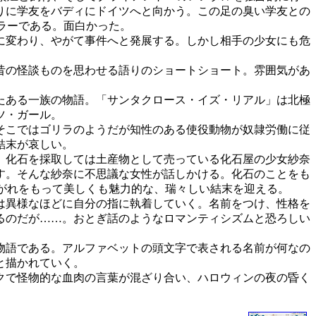
りに学友をバディにドイツへと向かう。この足の臭い学友との
ラーである。面白かった。
に変わり、やがて事件へと発展する。しかし相手の少女にも危
昔の怪談ものを思わせる語りのショートショート。雰囲気があ
たある一族の物語。「サンタクロース・イズ・リアル」は北極
ツ・ガール。
そこではゴリラのようだが知性のある使役動物が奴隷労働に従
結末が哀しい。
、化石を採取しては土産物として売っている化石屋の少女紗奈
す。そんな紗奈に不思議な女性が話しかける。化石のことをも
がれをもって美しくも魅力的な、瑞々しい結末を迎える。
は異様なほどに自分の指に執着していく。名前をつけ、性格を
るのだが……。おとぎ話のようなロマンティシズムと恐ろしい
物語である。アルファベットの頭文字で表される名前が何なの
と描かれていく。
クで怪物的な血肉の言葉が混ざり合い、ハロウィンの夜の昏く
。