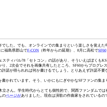
でした。でも、オンラインでの集まりという楽しさを覚えた年
月に福島県郡山で
F-CON
（昨年からの延期）、8月に高松で
SF60
ェスティバル78「セトコン」の話があり、そういえばぼくもK
り、2次会でそれを画像共有したところ、SF60からプログレ
の許諾が得られれば何か書けるでしょう。とりあえず許諾不要な
を書かれています。そう、いかにもにぎやかなSFファンの集ま
木立さん。学生時代からとても個性的で、関西ファンダムでは
んの
ページが
ありました。現在は演歌の作曲家をされているの