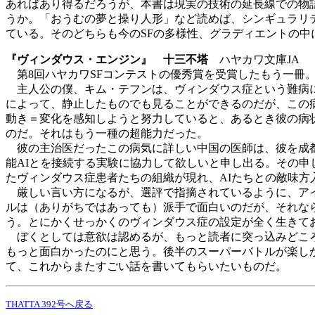
あればあり得るだろうが、本書は現実の技術の延長線での物語
うか。「おうむの夢と操り人形」など読めば、シンギュラリ
ている。そのどちらも今のSFの多様性、グラディエントの中
『ヴィンダウス・エンジン』 十三不塔
ハヤカワ文庫JA
第8回ハヤカワSFコンテストの優秀賞を受賞したもう一冊
主人公の僕、キム・テフンは、ヴィンダウス症という難病に
によって、静止したものでも見ることができるのだが、この
動き＝変化を感知しようと努力していると、あるとき彼の病
のだ。それはもう一種の超能力だった。
彼の主治医だったこの病気に詳しい中国の医師は、彼を成都
能AIとを接続する実験に協力して欲しいと申し出る。その
たヴィンダウス症患者たちの組織が現れ、AIたちとの敵味方
厳しい言い方になるが、選評で指摘されているように、アイ
ルは（ありがちではあっても）派手で面白いのだが、それな
う。とにかくせっかくのヴィンダウス症の設定が全く生きて
ぼくとしては意欲は認めるが、もっと読者に突っ込みどころ
もっと面白かったのにと思う。後半のスーパーバトルが楽し
て、これからまたすごい話を書いてもらいたいものだ。
THATTA 392号へ戻る