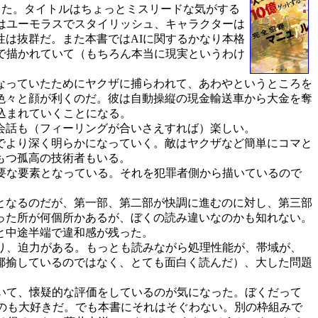
った。タイトルはちょっとミスリードな気がする
はユーモラスでスタイリッシュ、キャラクターは
は抜群だ。また本書ではAIに関するかなり本格
で描かれていて（もちろん本当に現実というわけ
なっていたためにヤクザに捕らわれて、あわやというところを
色々と顔が利くのだ。彼は自動操縦の現金輸送車から大金を奪
込まれていくことになる。
会話も（フィーリングが合いさえすれば）楽しい。
でより深く明らかになっていく。敵はヤクザなど簡単にコマと
もつ孤高の技術者もいる。
要な要素となっている。それを犯罪者側から描いているので
となるのだが、第一部、第二部が快調に進むのに対し、第三部
った所が何個所かあるが、ぼくの読み違いなのかも知れない。
と中途半端で違和感が残った。
り、迫力がある。もっとも読みながら処理性能が、帯域が、
揶揄しているのではなく、とても面白く読んだ）、大した問題
いて、懐疑的な評価をしているのが気になった。ぼくだって
のも大好きだ。でも本書にそれはそぐわない。別の枠組みで