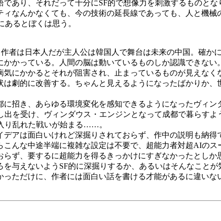
であり、それだって十分にSF的で想像力を刺激するものとな
ティなんかなくても、今の技術の延長線であっても、人と機械
にあるとぼくは思う。
。作者は日本人だが主人公は韓国人で舞台は未来の中国。確かに
かかっている。人間の脳は動いているものしか認識できない
病気にかかるとそれが阻害され、止まっているものが見えなく
状は劇的に改善する。ちゃんと見えるようになったばかりか、
に招き、あらゆる環境変化を感知できるようになったヴィン
申し出を受け、ヴィンダウス・エンジンとなって成都で暮らすよ
入り乱れた戦いが始まる……。
デアは面白いけれど深掘りされておらず、作中の説明も納得
らこんな中途半端に複雑な設定は不要で、超能力者対超AIのス
おらず、要するに超能力を得るきっかけにすぎなかったとしか
を与えないようSF的に深掘りするか、あるいはそんなことが
かっただけに、作者には面白い話を書ける才能があるに違いな