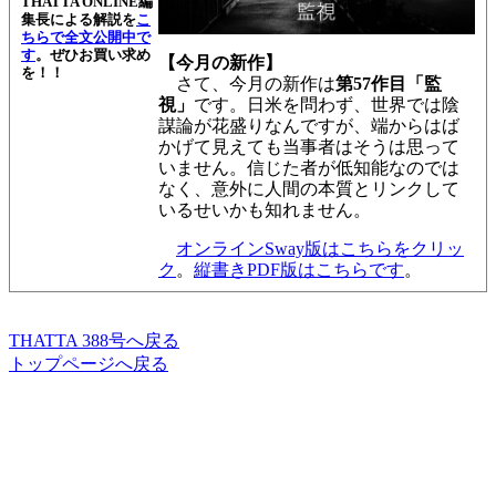
THATTA ONLINE編
集長による解説を
こ
ちらで全文公開中で
す
。
ぜひお買い求め
【今月の新作】
を！！
さて、今月の新作は
第57作目「監
視」
です。日米を問わず、世界では陰
謀論が花盛りなんですが、端からはば
かげて見えても当事者はそうは思って
いません。信じた者が低知能なのでは
なく、意外に人間の本質とリンクして
いるせいかも知れません。
オンラインSway版はこちらをクリッ
ク
。
縦書きPDF版はこちらです
。
THATTA 388号へ戻る
トップページへ戻る