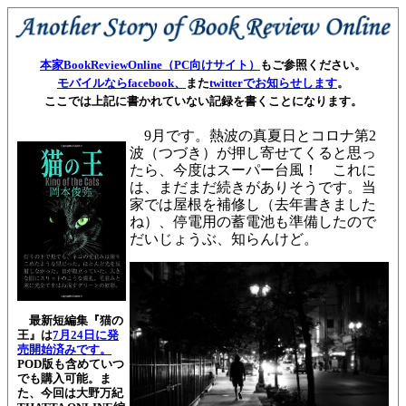
本家BookReviewOnline（PC向けサイト）
もご参照ください。
モバイルならfacebook、
また
twitterでお知らせします
。
ここでは上記に書かれていない記録を書くことになります。
9月です。熱波の真夏日とコロナ第2
波（つづき）が押し寄せてくると思っ
たら、今度はスーパー台風！ これに
は、まだまだ続きがありそうです。当
家では屋根を補修し（去年書きました
ね）、停電用の蓄電池も準備したので
だいじょうぶ、知らんけど。
最新短編集『猫の
王』は
7月24日に発
売開始済みです。
POD版も含めていつ
でも購入可能。ま
た、今回は
大野万紀