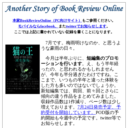
本家BookReviewOnline（PC向けサイト）
もご参照ください。
モバイルならfacebook、
また
twitterでお知らせします
。
ここでは上記に書かれていない記録を書くことになります。
7月です。梅雨明けなのか、と思うよ
うな豪雨の日々。
今月は半年ぶりに、
短編集のプロモ
ーションを行います
。え、もう半年経
ったの、と思われるかもしれません
が、今年も半分過ぎたわけですね。こ
こまで、いつもの半年と違った体験を
した方も多いのではないでしょうか。
新短編集では、前回、前々回とさらに
傾向の違う作品をまとめてみました。
収録作品数は1作減り、ページ数は少し
増えております。
7月24日発売予定、予
約受付を開始しています。
POD版の予
約開始も今週中の予定です。twitter等で
お知らせします。