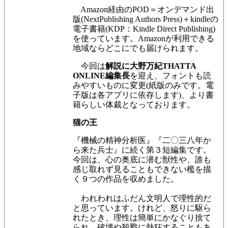
Amazon経由のPOD＝オンデマンド出
版(NextPublishing Authors Press)＋kindleの
電子書籍(KDP：Kindle Direct Publishing)
を使っています。Amazonが利用できる
地域ならどこにでも届けられます。
今回は
解説に大野万紀THATTA
ONLINE編集長
を迎え、フォントも読
みやすいものに変更(紙版のみです。
電
子版は各アプリに依存します
)、より書
籍らしい体裁となっております。
猫の王
『機械の精神分析医』『二〇三八年か
ら来た兵士』に続く第３短編集です。
今回は、心の奥底に潜む獣性や、誰も
感じ取れず見ることもできない檻を描
く９つの作品を収めました。
われわれはふだん文明人で理性的だ
と思っています。けれど、怒りに駆ら
れたとき、理性は簡単にかなぐり捨て
られ、破壊や殺戮に熱狂することもあ