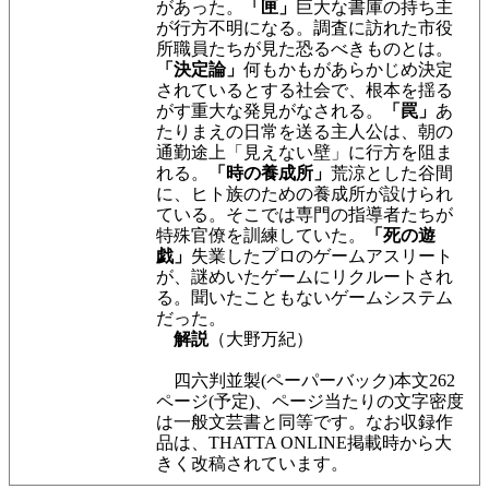
があった。
「匣」
巨大な書庫の持ち主
が行方不明になる。調査に訪れた市役
所職員たちが見た恐るべきものとは。
「決定論」
何もかもがあらかじめ決定
されているとする社会で、根本を揺る
がす重大な発見がなされる。
「罠」
あ
たりまえの日常を送る主人公は、朝の
通勤途上「見えない壁」に行方を阻ま
れる。
「時の養成所」
荒涼とした谷間
に、ヒト族のための養成所が設けられ
ている。そこでは専門の指導者たちが
特殊官僚を訓練していた。
「死の遊
戯」
失業したプロのゲームアスリート
が、謎めいたゲームにリクルートされ
る。聞いたこともないゲームシステム
だった。
解説
（大野万紀）
四六判並製(ペーパーバック)本文262
ページ(予定)、ページ当たりの文字密度
は一般文芸書と同等です。なお収録作
品は、THATTA ONLINE掲載時から大
きく改稿されています。