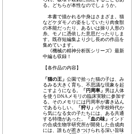
る。どちらが本性なのでしょうか。
本書で描かれる中身はさまざま。猫
などケダモノの姿をしていたり肉食獣
の本能だったり、あるいは操り人形の
糸、モノに憑依した意思だったりしま
す。既存短編集より少し長めの作品を
集めています。
《機械の精神分析医シリーズ》最新
中編も収録！
【各作品の内容】
「猫の王」
公園で拾った猫の子は、み
るみる大きく育ち、不思議な現象を起
こすようになる。
「円周率」
男は人体
を使うDNAメモリの臨床実験に参加す
る。そのメモリには円周率が書き込ん
であるらしい。
「狩り」
小学校時代か
ら気になる女の子たちには、ある共通
する特徴があった。
「血の味」
インド
の合成生物学研究所が開発した合成肉
には、誰もが惹きつけられる深い旨味