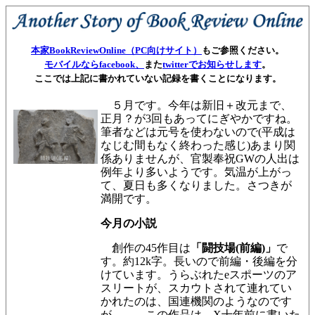
本家BookReviewOnline（PC向けサイト）
もご参照ください。
モバイルならfacebook、
また
twitterでお知らせします
。
ここでは上記に書かれていない記録を書くことになります。
５月です。今年は新旧＋改元まで、
正月？が3回もあってにぎやかですね。
筆者などは元号を使わないので(平成は
なじむ間もなく終わった感じ)あまり関
係ありませんが、官製奉祝GWの人出は
例年より多いようです。気温が上がっ
て、夏日も多くなりました。さつきが
満開です。
今月の小説
創作の45作目は
「闘技場(前編)」
で
す。約12k字。長いので前編・後編を分
けています。うらぶれたeスポーツのア
スリートが、スカウトされて連れてい
かれたのは、国連機関のようなのです
が……。この作品は、X十年前に書いた