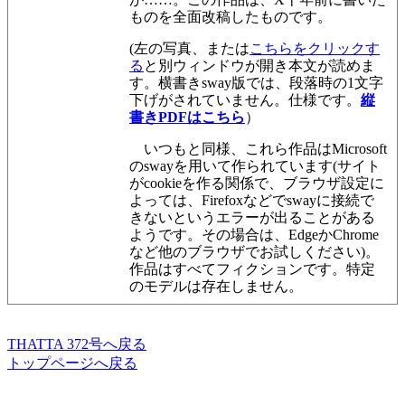
ものを全面改稿したものです。
(左の写真、または
こちらをクリックす
る
と別ウィンドウが開き本文が読めま
す。横書きsway版では、段落時の1文字
下げがされていません。仕様です。
縦
書きPDFはこちら
）
いつもと同様、これら作品はMicrosoft
のswayを用いて作られています(サイト
がcookieを作る関係で、ブラウザ設定に
よっては、Firefoxなどでswayに接続で
きないというエラーが出ることがある
ようです。その場合は、EdgeかChrome
など他のブラウザでお試しください)。
作品はすべてフィクションです。特定
のモデルは存在しません。
THATTA 372号へ戻る
トップページへ戻る