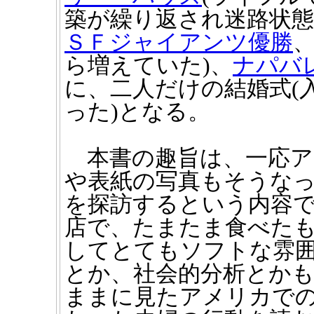
築が繰り返され迷路状態
ＳＦジャイアンツ優勝
ら増えていた)、
ナパバ
に、二人だけの結婚式(
った)となる。
本書の趣旨は、一応ア
や表紙の写真もそうなっ
を探訪するという内容
店で、たまたま食べた
してとてもソフトな雰
とか、社会的分析とか
ままに見たアメリカで