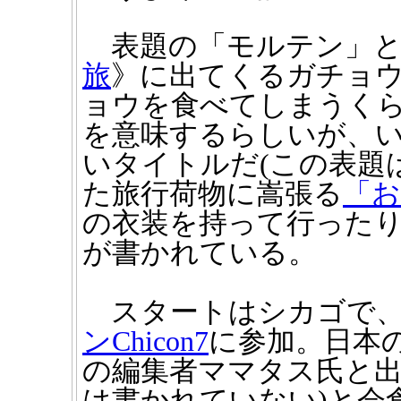
表題の「モルテン」と
旅
》に出てくるガチョ
ョウを食べてしまうく
を意味するらしいが、
いタイトルだ(この表題
た旅行荷物に嵩張る
「
の衣装を持って行った
が書かれている。
スタートはシカゴで、
ンChicon7
に参加。日本の
の編集者ママタス氏と出
は書かれていない)と会