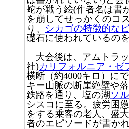
蛇が戦う絵(作者名は書
を崩してせっかくのコ
り、
シカゴの特徴的な
礎石に使われているの
大会後は、アムトラッ
社)
カリフォルニア・ゼ
横断（約4000キロ）
キー山脈の断崖絶壁や
鉄路を通り、塩の湖
ソ
シスコに至る。疲労困
をする乗客の老人、盛
者のエピソードが書か