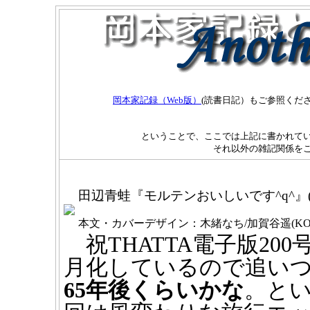
岡本家記録（Web版）
(読書日記）もご参照くだ
ということで、ここでは上記に書かれてい
それ以外の雑記関係を
田辺青蛙『モルテンおいしいです^q^』
本文・カバーデザイン：木緒なち/加賀谷遥(KOM
祝THATTA電子版200
月化しているので追い
65年後くらいかな
。と