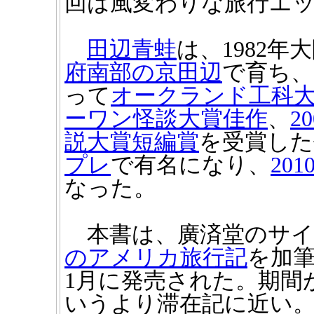
回は風変わりな旅行エ
田辺青蛙
は、1982
府南部の京田辺
で育ち、
って
オークランド工科
ーワン怪談大賞佳作
、
2
説大賞短編賞
を受賞した
プレ
で有名になり、
20
なった。
本書は、廣済堂のサイト
のアメリカ旅行記
を加
1月に発売された。期間
いうより滞在記に近い