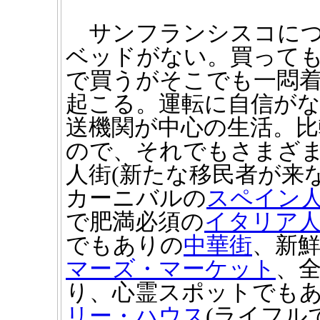
サンフランシスコにつ
ベッドがない。買って
で買うがそこでも一悶
起こる。運転に自信が
送機関が中心の生活。
ので、それでもさまざ
人街(新たな移民者が来
カーニバルの
スペイン
で肥満必須の
イタリア
でもありの
中華街
、新
マーズ・マーケット
、
り、心霊スポットでも
リー・ハウス
(ライフル