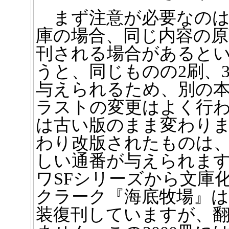
まず注意が必要なのは
庫の場合、同じ内容の原
刊される場合があると
うと、同じものの2刷、
与えられるため、別の本
ラストの変更はよく行
は古い版のまま変わりま
わり改版されたものは
しい通番が与えられます
ワSFシリーズから文庫化
クラーク『海底牧場』は、
装復刊していますが、