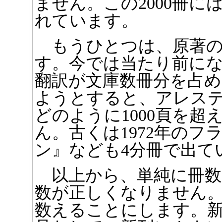
ません。この2000冊
れています。
もうひとつは、原著の
す。今では当たり前にな
翻訳が文庫数冊分を占め
ようとすると、アレス
どのように1000頁を
ん。古くは1972年の
ン』なども4分冊で出て
以上から、単純に冊数
数が正しくなりません。
数えることにします。