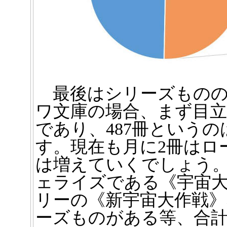
最後はシリーズものの
ワ文庫の場合、まず目
であり、487冊というの
す。現在も月に2冊はロ
は増えていくでしょう
ェライズである《宇宙
リーの《新宇宙大作戦》
ーズものがある等、合計1