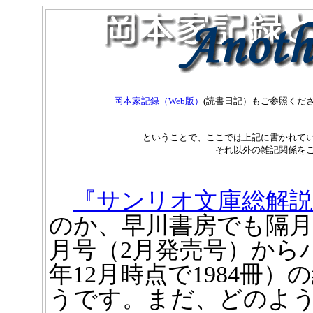
岡本家記録（Web版）
(読書日記）もご参照くだ
ということで、ここでは上記に書かれてい
それ以外の雑記関係を
『サンリオ文庫総解説
のか、早川書房でも隔月化
月号（2月発売号）からハヤ
年12月時点で1984冊
うです。まだ、どのよ