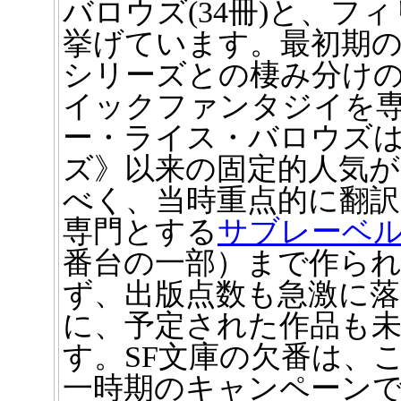
バロウズ(34冊)と、フィ
挙げています。最初期の
シリーズとの棲み分け
イックファンタジイを
ー・ライス・バロウズ
ズ》以来の固定的人気
べく、当時重点的に翻
専門とする
サブレーベ
番台の一部）まで作ら
ず、出版点数も急激に落
に、予定された作品も
す。SF文庫の欠番は、
一時期のキャンペーン