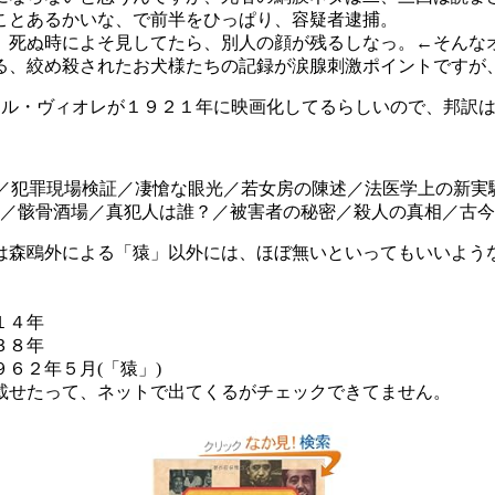
ことあるかいな、で前半をひっぱり、容疑者逮捕。
死ぬ時によそ見してたら、別人の顔が残るしなっ。←そんな
、絞め殺されたお犬様たちの記録が涙腺刺激ポイントですが
ル・ヴィオレが１９２１年に映画化してるらしいので、邦訳は
件／犯罪現場検証／凄愴な眼光／若女房の陳述／法医学上の新
／骸骨酒場／真犯人は誰？／被害者の秘密／殺人の真相／古今
森鴎外による「猿」以外には、ほぼ無いといってもいいよう
１４年
３８年
６２年５月(「猿」)
載せたって、ネットで出てくるがチェックできてません。