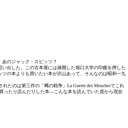
。あのジャック・スピッツ？
思い出した。この古本屋には疎開した堀口大学の印鑑を押した
ッツの本よりも買いたい本が沢山あって、そんなのは昭和一九
たのは第三作の「蝿の戦争」La Guerre des Mouchesでこれ
に買ったり読んだりした本―こんな本を読んでいた昔から現在