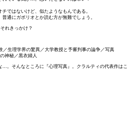
オチではないけど、似たようなもんである。
、普通にガボリオとか読む方が無難でしょう。
それきっかけ？
実験／生理学界の驚異／大学教授と予審判事の論争／写真
の神秘／黒衣婦人
な…。そんなところに『心理写真』。クラルティの代表作はこ