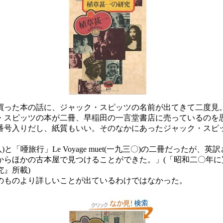
った本の話に、ジャック・スピッツの名前が出てきて二度見
・スピッツの本が二冊、早稲田の一言堂書店に売っているのを
番号入りだし、紙質もいい。そのなかにあったジャック・スピ
と「唖旅行」Le Voyage muet(一九三〇)の二冊だったが、英訳され
からほかの古本屋で見つけることができた。」(「昭和二〇年
』所載)
のものより詳しいことが出ているわけではなかった。