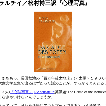
クラルチイ／松村博三訳『心理写真』
あああっ。長田秋濤の「百万年後之地球」(＜太陽＞１９００
衆文学全集で出るはずだった話のことが、すっかりとんどる
１３)の
『心理写真』
L’Accusateur
(英訳題:The Crime of t
まなきゃいけないんでしょうか。
れていて、それを死後にアウトプットできるという学説で、