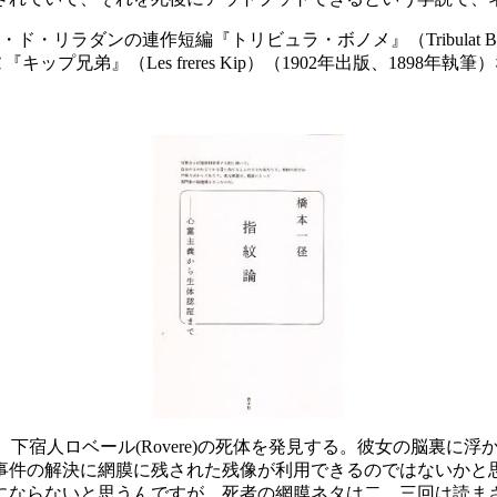
リラダンの連作短編『トリビュラ・ボノメ』（Tribulat B
ルヌ『キップ兄弟』（Les freres Kip）（1902年出版、1898
下宿人ロベール(Rovere)の死体を発見する。彼女の脳裏に浮かん
事件の解決に網膜に残された残像が利用できるのではないかと
ならないと思うんですが、死者の網膜ネタは二、三回は読ま