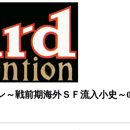
～戦前期海外ＳＦ流入小史～0