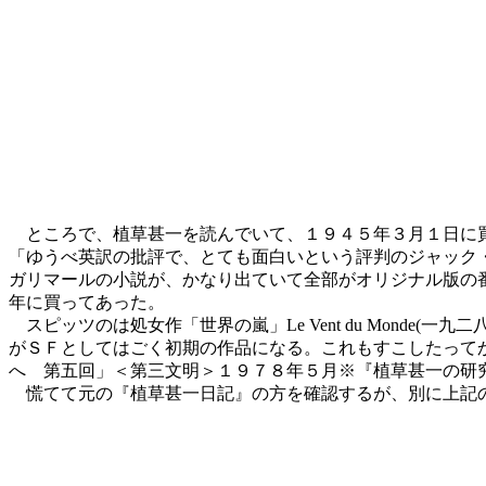
ところで、植草甚一を読んでいて、１９４５年３月１日に買
「ゆうべ英訳の批評で、とても面白いという評判のジャック
ガリマールの小説が、かなり出ていて全部がオリジナル版の
年に買ってあった。
スピッツのは処女作「世界の嵐」Le Vent du Monde(一九二八)
がＳＦとしてはごく初期の作品になる。これもすこしたって
へ 第五回」＜第三文明＞１９７８年５月※『植草甚一の研究
慌てて元の『植草甚一日記』の方を確認するが、別に上記