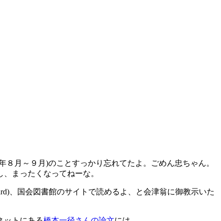
年８月～９月)のことすっかり忘れてたよ。ごめん忠ちゃん。
し、まったくなってねーな。
he Boulevard)、国会図書館のサイトで読めるよ、と会津翁に御教示いた
ネットにある
橋本一径さんの論文
には