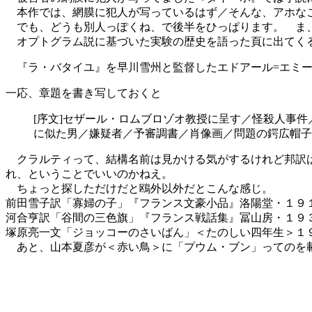
本作では、網膜に犯人が写っているはず／そんな、アホな
でも、どうも別人っぽくね、で後半をひっぱります。 ま、
オプトグラム説に基づいた実験の歴史を語った頁に出てくる
『ラ・バタイユ』を早川雪州と監督したエドアール=エミー
一応、章題を書き写しておくと
[序文]セザール・ロムブロゾオ教授に呈す／怪殺人事
に似た男／嫌疑者／予審調書／肖像画／問題の鍔広帽子
クラルティって、結構名前は見かける気がするけれど邦訳は
れ、ということでいいのかねえ。
ちょっと探しただけだと鴎外以外だとこんな感じ。
前田雪子訳「寡婦の子」『フランス文豪小品』洛陽堂・１９
河合亨訳「谷間の三色旗」『フランス戦話集』冨山房・１９
塚原亮一文「ジョッコーのさいばん」＜たのしい四年生＞１９
あと、山本夏彦が＜赤い鳥＞に「プウム・ブン」ってのを