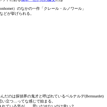
onhomet）のなかの一作「クレール・ルノワール」
年執筆）などが挙げられる。
だのは探偵界の鬼才と呼ばれているベルナルデ(Bernnardet)
思い立つ…ってな感じで始まる。
されている気が…。思いだせないのは幸い？