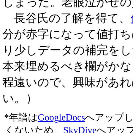
しまった。老眼泣かせの
長谷氏の了解を得て、
分が赤字になって値打ち
り少しデータの補完をし
本来埋めるべき欄がかな
程遠いので、興味があれ
い。）
*年譜は
GoogleDocs
へアップ
くないため、
SkyDive
へアップ