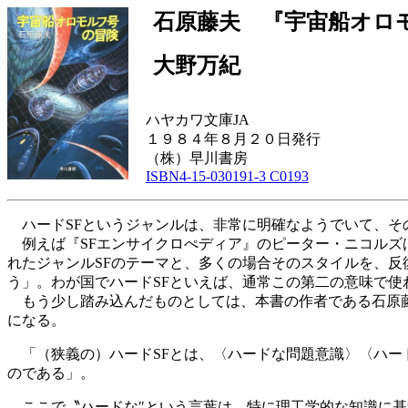
石原藤夫
『宇宙船オロモ
大野万紀
ハヤカワ文庫JA
１９８４年８月２０日発行
（株）早川書房
ISBN4-15-030191-3 C0193
ハードSFというジャンルは、非常に明確なようでいて、そ
例えば『SFエンサイクロぺディア』のピーター・ニコルズ
れたジャンルSFのテーマと、多くの場合そのスタイルを、反
う」。わが国でハードSFといえば、通常この第二の意味で
もう少し踏み込んだものとしては、本書の作者である石原藤
になる。
「（狭義の）ハードSFとは、〈ハードな問題意識〉〈ハー
のである」。
ここで〝ハードな″という言葉は、特に理工学的な知識に基