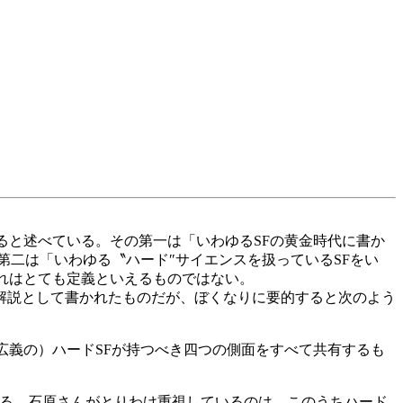
と述べている。その第一は「いわゆるSFの黄金時代に書か
第二は「いわゆる〝ハード″サイエンスを扱っているSFをい
れはとても定義といえるものではない。
解説として書かれたものだが、ぼくなりに要的すると次のよう
義の）ハードSFが持つべき四つの側面をすべて共有するも
る。石原さんがとりわけ重視しているのは、このうちハード