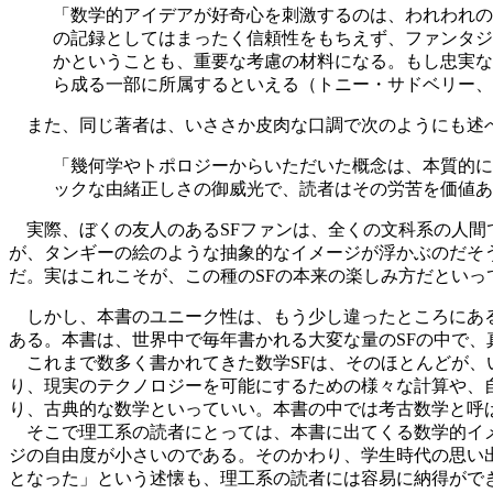
「数学的アイデアが好奇心を刺激するのは、われわれの
の記録としてはまったく信頼性をもちえず、ファンタジ
かということも、重要な考慮の材料になる。もし忠実な
ら成る一部に所属するといえる（トニー・サドベリー、
また、同じ著者は、いささか皮肉な口調で次のようにも述
「幾何学やトポロジーからいただいた概念は、本質的に
ックな由緒正しさの御威光で、読者はその労苦を価値あ
実際、ぼくの友人のあるSFファンは、全くの文科系の人間
が、タンギーの絵のような抽象的なイメージが浮かぶのだそ
だ。実はこれこそが、この種のSFの本来の楽しみ方だといっ
しかし、本書のユニーク性は、もう少し違ったところにある。
ある。本書は、世界中で毎年書かれる大変な量のSFの中で、
これまで数多く書かれてきた数学SFは、そのほとんどが、
り、現実のテクノロジーを可能にするための様々な計算や、
り、古典的な数学といっていい。本書の中では考古数学と呼
そこで理工系の読者にとっては、本書に出てくる数学的イメ
ジの自由度が小さいのである。そのかわり、学生時代の思い
となった」という述懐も、理工系の読者には容易に納得がで