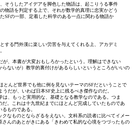
、そうしたアイデアを脚色した物語は、起こりうる事件
の物語を判定する上で、それが数学的真理に忠実かどう
たSFの一部、定着した科学のある一点に関わる物語か
とする門外漢に楽しい労苦を与えてくれる上、アカデミ
。
だが、本書が大変おもしろかったという。理解はできない
からないが）教学的裏付けがあるらしいというところがいいの
ほとんど世界でも他に例を見ないテーマのSFだということで
ようだが、いわば日本SF史上に残るべき傑作なのだ。
学は、もっと実用的な、基礎となる教学なのである。つま
のだ。これは十九世紀までにほとんど完成していたものであ
いるものである。
ックなものとならざるをえない。文科系の読者に比べてイメー
原さんのあとがきにある「きわめて私的な心境をつづったもの