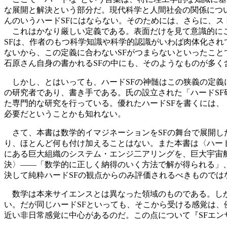
な展開と解決という部分だ。現代科学と人間社会の関係につい
んのいうハードSFにはならない。そのためには、さらに、
これはかなり厳しい定義である。表面だけを見て意識的にこ
SFは、作者のもつ科学知識や科学的認識がいわば肉体化さ
ないから、この定義に合わないSFがつまらないといったこと
石原さん自身の書かれるSFの中にも、そのようなものが多く
しかし、とはいっても、ハードSFの神髄はこの狭義の定義
の研究者であり、書き手である。氏の設立された「ハードSF
た専門的な研究を行っている。優れたハードSFを書くには、
必要だということかも知れない。
さて、本書は数学的イマジネーションをSFの舞台で展開し
り、ほとんど何も付け加えることはない。また本書は〈ハー
にある巨大組織のシステム・エンジ二アリングを、巨大宇宙
決〉――「数学的に正しく納得のいく方法で解が得られる」、
決して純粋ハードSFの観点からのみ評価されるべきもので
数学は本来サイエンスとは異なった領域のものである。しか
い。だが同じハードSFといっても、そこから受ける感覚は
近い非日常感覚に中心があるのだ。この点について『SFエ