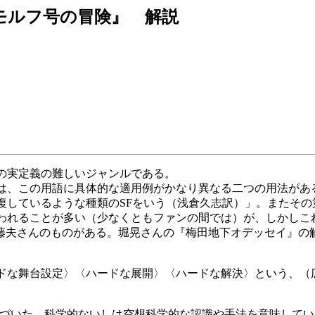
ルフ号の冒険』 解説
の実定義の難しいジャンルである。
は、この用語に具体的な適用例がかなり異なる二つの用法がある
復しているような種類のSFをいう（浅倉久志訳）」。またその
使われることが多い（少なくともファンの間では）が、しかしこ
夫さんのものがある。堀晃さんの『梅田地下オデッセイ』の
ドな舞台設定〉〈ハードな展開〉〈ハードな解決〉という、（広
づいた、科学的ないしは空想科学的な認識や手法を意味してい