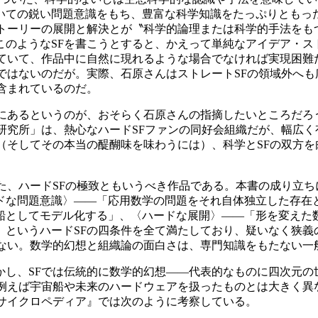
ての鋭い問題意識をもち、豊富な科学知識をたっぷりともった
ストーリーの展開と解決とが〝科学的論理または科学的手法をも
のようなSFを書こうとすると、かえって単純なアイデア・ス
れていて、作品中に自然に現れるような場合でなければ実現困難
ではないのだが。実際、石原さんはストレートSFの領域外へも
含まれているのだ。
にあるというのが、おそらく石原さんの指摘したいところだろう
研究所」は、熱心なハードSFファンの同好会組織だが、幅広
（そしてその本当の醍醐味を味わうには）、科学とSFの双方
た、ハードSFの極致ともいうべき作品である。本書の成り立ち
ドな問題意識〉――「応用数学の問題をそれ自体独立した存在
船としてモデル化する」、〈ハードな展開〉――「形を変えた
というハードSFの四条件を全て満たしており、疑いなく狭義
はない。数学的幻想と組織論の面白さは、専門知識をもたない一
し、SFでは伝統的に数学的幻想――代表的なものに四次元の世
、例えば宇宙船や未来のハードウェアを扱ったものとは大きく異
ンサイクロペディア』では次のように考察している。