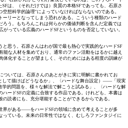
SFは、（それだけでは）良質の本格SFであっても、石原さ
つ空想科学的論理″によっていなければならないのである。
トーリーとなってしまう恐れがある。こういう種類のハード
だろう。もちろんこれは何らかの価値判断を含んだ定義では
広がっている広義のハードSFというものを否定していない。
と思う。石原さんはわが国で最も熱心で実践的なハードSF
く有能な人材を集めており、通常のファン活動をはるかに越え
を肉体化することが望ましく、そのためにはある程度の訓練が
については、石原さんのあとがきに実に明解に書かれてお
として描けばどうなるか」、〈ハードな舞台設定）――「現実
数学的問題を、様々な解法で解こうと試みる」、〈ハードな解
のハードSFの定義に合致する作品である。けれども、本書は
般の読者にも、充分堪能することができるからである。
界がある――をハードSFの領域に含めて考えることが多
なっている。未来の日常性ではなく、むしろファンタジイに