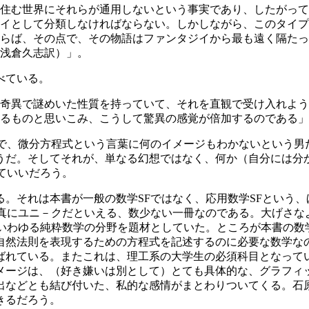
住む世界にそれらが通用しないという事実であり、したがって
イとして分類しなければならない。しかしながら、このタイプ
らば、その点で、その物語はファンタジイから最も遠く隔たっ
浅倉久志訳）」。
べている。
奇異で謎めいた性質を持っていて、それを直観で受け入れよう
るものと思いこみ、こうして驚異の感覚が倍加するのである」
で、微分方程式という言葉に何のイメージもわかないという男
うだ。そしてそれが、単なる幻想ではなく、何か（自分には分
ていいだろう。
それは本書が一般の数学SFではなく、応用数学SFという、
真にユニ－クだといえる、数少ない一冊なのである。大げさな
いわゆる純粋数学の分野を題材としていた。ところが本書の数
自然法則を表現するための方程式を記述するのに必要な数学な
ばれている。またこれは、理工系の大学生の必須科目となって
ージは、（好き嫌いは別として）とても具体的な、グラフィ
出などとも結び付いた、私的な感情がまとわりついてくる。石
きるだろう。