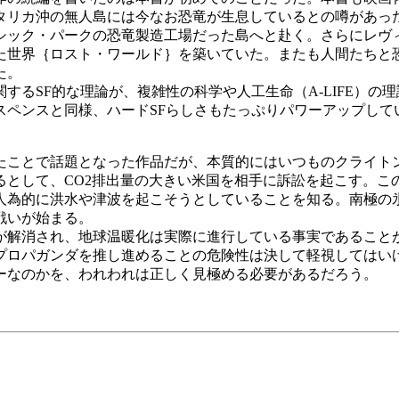
リカ沖の無人島には今なお恐竜が生息しているとの噂があっ
シック・パークの恐竜製造工場だった島へと赴く。さらにレヴ
た世界｛ロスト・ワールド｝を築いていた。またも人間たちと
た。
るSF的な理論が、複雑性の科学や人工生命（A-LIFE）の
スペンスと同様、ハードSFらしさもたっぷりパワーアップして
ことで話題となった作品だが、本質的にはいつものクライト
として、CO2排出量の大きい米国を相手に訴訟を起こす。こ
人為的に洪水や津波を起こそうとしていることを知る。南極の
戦いが始まる。
解消され、地球温暖化は実際に進行している事実であること
プロパガンダを推し進めることの危険性は決して軽視してはい
ーなのかを、われわれは正しく見極める必要があるだろう。