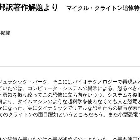
邦訳著作解題より
マイクル・クライトン追悼特
掲載
ュラシック・パーク。そこにはバイオテクノロジーで再現さ
ていたのは、コンピュータ・システムの異常による、恐るべき
と勇気を振り絞ってこの恐怖に立ち向かいつつ、システムを復
より、タイムマシンのような超科学を使わなくても人と恐竜と
かになった、実にダイナミックでリアルな恐竜たちの描写が素
してのクライトンの面目躍如というところだろう。また小型恐竜
の続編を書いたのは本書が初めてのことだった。本書も映画