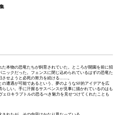
集
れた本物の恐竜たちが飼育されていた。ところが開園を前に招
パニックだった。フェンスに閉じ込められているはずの恐竜た
旧させようと必死の努力を続ける……。
の遭遇が可能であるという、夢のようなSF的アイデアを広
晴らしい。手に汗握るサスペンスが見事に描かれているのはも
ヴェロキラプトルの恐るべき魅力を見せつけてくれたことも
化されたが、その内容はかなり異なっている。