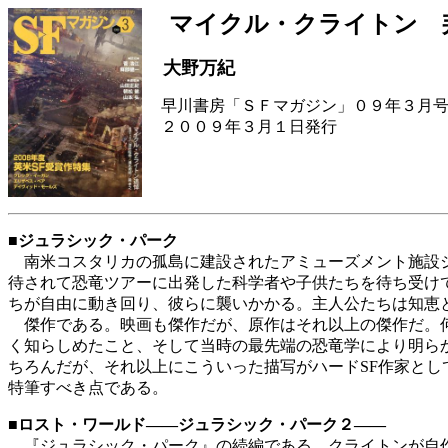
マイクル・クライトン 
大野万紀
早川書房「ＳＦマガジン」０９年３月号
２００９年３月１日発行
■
ジュラシック・パーク
南米コスタリカの孤島に建設されたアミューズメント施設ジ
待されて恐竜ツアーに出発した科学者や子供たちを待ち受け
ちが自由に動き回り、彼らに襲いかかる。主人公たちは知恵
傑作である。映画も傑作だが、原作はそれ以上の傑作だ。何
く知らしめたこと、そして当時の最先端の恐竜学により明ら
ちろんだが、それ以上にこういった描写がハードSF作家と
特筆すべき点である。
■
ロスト・ワールド――ジュラシック・パーク２――
『ジュラシック・パーク』の続編である。クライトンが自作