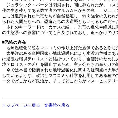
ジュラシック・パークは閉鎖され、闇に葬られたが、コスタ
作の生き残りである数学者のマルカムらがその島――ジュラ
こには遺棄された恐竜たちが自然繁殖し、弱肉強食の失われ
られた人間たちへの、恐竜たちの大逆襲ともいえるものだっ
本作のキーワードは「カオスの縁」。恐竜の進化や絶滅に関す
の生態系への影響についても言及されており、追っかけのサ
■
恐怖の存在
地球温暖化問題をマスコミの作り上げた虚像であると断じた
太平洋のある島嶼国家が地球温暖化により水没の危機にある
は過激な環境テロリストと結びついており、金儲けのために
境テロリストの凶行を阻止するため、主人公たちの命がけの
今では本書で指摘された地球温暖化に関する疑問点は大半が
しているような、政治とマスコミが科学を利用してある種の
ータでどこからが政治か、そしてどこからがマス・ヒステリ
トップページへ戻る
文書館へ戻る